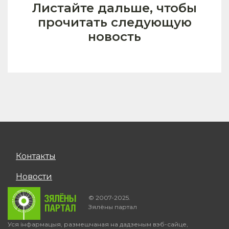
Листайте дальше, чтобы
прочитать следующую
новость
Контакты
Новости
© 2007-2025.
Зялёны партал
Уся інфармацыя, размешчаная на дадзеным вэб-сайце,