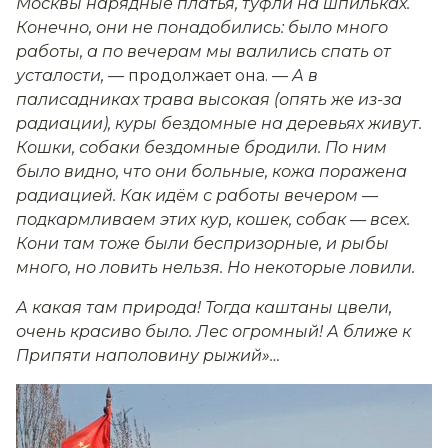
Москвы нарядные платья, туфли на шпильках.
Конечно, они не понадобились: было много
работы, а по вечерам мы валились спать от
усталости, —
продолжает она. —
А в
палисадниках трава высокая (опять же из-за
радиации), куры бездомные на деревьях живут.
Кошки, собаки бездомные бродили. По ним
было видно, что они больные, кожа поражена
радиацией. Как идём с работы вечером —
подкармливаем этих кур, кошек, собак — всех.
Кони там тоже были беспризорные, и рыбы
много, но ловить нельзя. Но некоторые ловили.
А какая там природа! Тогда каштаны цвели,
очень красиво было. Лес огромный! А ближе к
Припяти наполовину рыжий»…