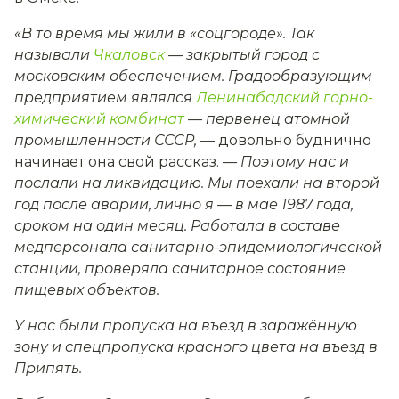
«В то время мы жили в «соцгороде». Так
называли
Чкаловск
— закрытый город с
московским обеспечением. Градообразующим
предприятием являлся
Ленинабадский горно-
химический комбинат
— первенец атомной
промышленности СССР,
—
довольно буднично
начинает она свой рассказ.
— Поэтому нас и
послали
на
ликвидацию. Мы поехали на второй
год после аварии, лично я — в мае 1987 года,
сроком на один месяц. Работала в составе
медперсонала санитарно-эпидемиологической
станции, проверяла санитарное состояние
пищевых объектов.
У нас были пропуска на въезд в заражённую
зону и спецпропуска красного цвета на въезд в
Припять.