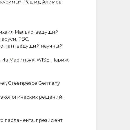
укусимы», Рашид Алимов,
 Михаил Малько, ведущий
аруси, TBC.
роггатт, ведущий научный
, Ив Мариньяк, WISE, Париж.
er, Greenpeace Germany.
р экологических решений.
ого парламента, президент