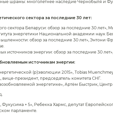
мные шрамы: многолетнее наследие Чернобыля и Ф
тического сектора за последние 30 лет:
го сектора Беларуси: обзор за последние 30 лет»,
итута энергетики Национальной академии наук Бел
ышленности: обзор за последние 30 лет», Энтони Ф
e.
х источников энергии: обзор за последние 30 лет»
бновляемым источникам энергии:
нергетической (р)эволюции 2015», Tobias Muenchmey
 вице-президент, председатель комитета СНГ.
возобновляемой энергетике», Артём Быстрик, Цент
д.
0, Фукусима + 5», Ребекка Хармс, депутат Европейск
ском парламенте.