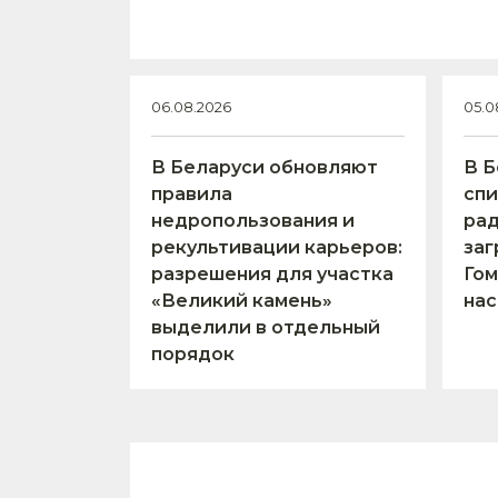
06.08.2026
05.0
В Беларуси обновляют
В Б
правила
спи
недропользования и
ра
рекультивации карьеров:
заг
разрешения для участка
Гом
«Великий камень»
нас
выделили в отдельный
порядок