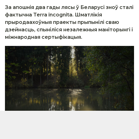
За апошнія два гады лясы ў Беларусі зноў сталі
фактычна Terra incognita. Шматлікія
прыродаахоўныя праекты прыпынілі сваю
дзейнасць, спыніліся незалежныя маніторынгі і
міжнародная сертыфікацыя.
Иллюстративное изображение