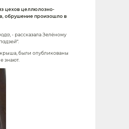
 из цехов целлюлозно-
в, обрушение произошло в
вода
, - рассказала Зелёному
 падзей
".
я крыша, были опубликованы
е знают.