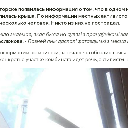
логорске появилась информация о том, что в одном
лилась крыша. По информации местных активисто
 несколько человек. Никто из них не пострадал.
іла знаёмая, якая была на сувязі з працаўнікамі за
слюкова.
-
Пазней яны даслалі фотаздымкі з месца
 информации активистки, запечатлена обвалившаяс
конкретно участке комбината идет речь, активисты н