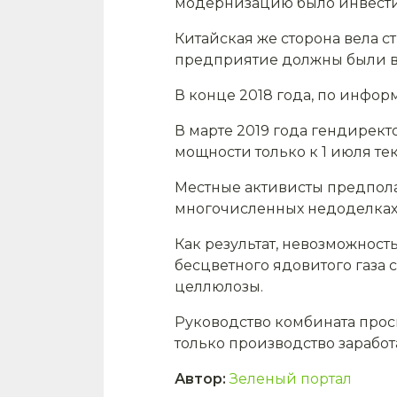
модернизацию было инвестир
Китайская же сторона вела 
предприятие должны были вве
В конце 2018 года, по инфор
В марте 2019 года гендирект
мощности только к 1 июля те
Местные активисты предполаг
многочисленных недоделках 
Как результат, невозможнос
бесцветного ядовитого газа
целлюлозы.
Руководство комбината проси
только производство заработ
Автор
:
Зеленый портал