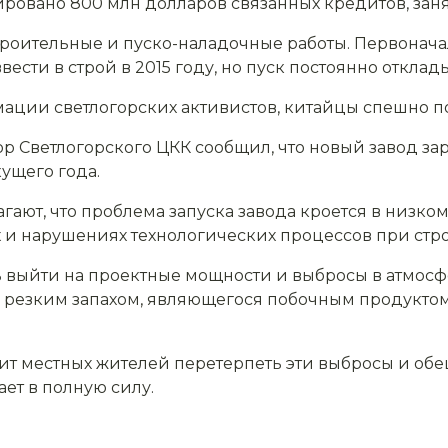
овано 800 млн долларов связанных кредитов, занят
строительные и пуско-наладочные работы. Первона
сти в строй в 2015 году, но пуск постоянно отклад
мации светлогорских активистов, китайцы спешно п
ор Светлогорского ЦКК сообщил, что новый завод зар
кущего года.
ают, что проблема запуска завода кроется в низко
и нарушениях технологических процессов при стро
ть выйти на проектные мощности и выбросы в атмосф
 с резким запахом, являющегося побочным продукто
т местных жителей перетерпеть эти выбросы и обещае
ает в полную силу.