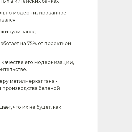
ых в китайских банках.
чально модернизированное
ывался.
окинули завод.
аботает на 75% от проектной
м качестве его модернизации,
ительстве.
еру метилмеркаптана -
м производства беленой
т, что их не будет, как