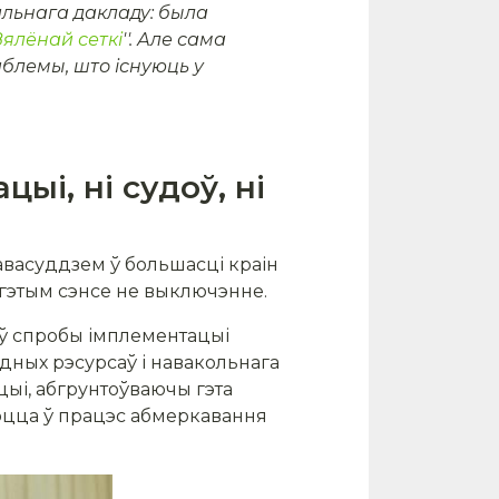
льнага дакладу: была
Зялёнай сеткі
''. Але сама
аблемы, што існуюць у
ыі, ні судоў, ні
авасуддзем ў большасці краін
 гэтым сэнсе не выключэнне.
аў спробы імплементацыі
дных рэсурсаў і навакольнага
ыі, абгрунтоўваючы гэта
аюцца ў працэс абмеркавання