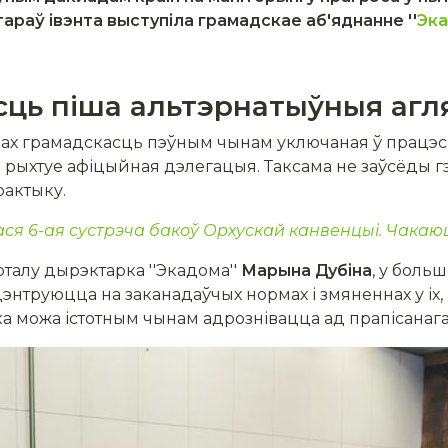
тараў івэнта выступіла грамадскае аб'яднанне ''
Эк
сць піша альтэрнатыўныя агл
раінах грамадскасць пэўным чынам уключаная ў працэ
 рыхтуе афіцыйная дэлегацыя. Таксама не заўсёды г
актыку.
ся 6-ая сустрэча бакоў Орхускай канвенцыі. Чакаю
талу дырэктарка ''Экадома''
Марына Дубіна
, у боль
труюцца на заканадаўчых нормах і змяненнах у іх, а
 можа істотным чынам адрознівацца ад прапісанага