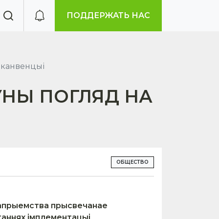
ПОДДЕРЖАТЬ НАС
 канвенцыі
ЎНЫ ПОГЛЯД НА
ОБЩЕСТВО
рапрыемства прысвечанае
таннях імплементацыі