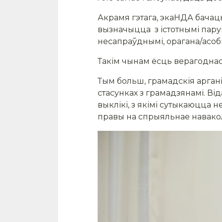
Акрамя гэтага, экаНДА бачац
вызначыцца з істотнымі пар
несапраўднымі, орагана/асобы
Такім чынам ёсць верагоднас
Тым больш, грамадскія арган
стасунках з грамадзянамі. Ві
выклікі, з якімі сутыкаюцца 
правы на спрыяльнае навако