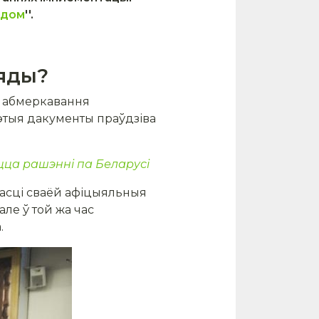
адом
''.
яды?
с абмеркавання
этыя дакументы праўдзіва
цца рашэнні па Беларусі
шасці сваёй афіцыяльныя
ле ў той жа час
.