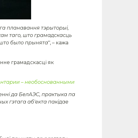
га планавання тэрыторыі,
ікам таго, што грамадскасць
, што было прынята
'', – кажа
анне грамадскасці як
ментарии – необоснованными
енні да БелАЭС, практыка па
ых гэтага аб'екта пакідае