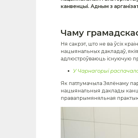
канвенцыі. Адным з арганіза
Чаму грамадска
Ня сакрэт, што не ва ўсіх к
нацыянальных дакладаў, якія
адлюстроўваюць існуючую пр
У Чарнагорыі распачала
Як патлумачыла Зялёнаму пар
нацыянальныя даклады канцэн
правапрымяняльная практыка