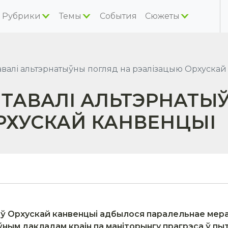
Рубрики
Темы
События
Сюжеты
валі альтэрнатыўны погляд на рэалізацыю Орхускай
НТАВАЛІ АЛЬТЭРНАТЫ
РХУСКАЙ КАНВЕНЦЫІ
коў Орхускай канвенцыі адбылося паралельнае ме
ным дакладам краін па маніторынгу прагрэса ў пы