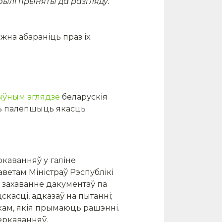
 былі прыняты да разгляду.
жна абараніць праз іх.
ыўным аглядзе
беларускія
уць палепшыць якасць
каванняў у галіне
ветам Міністраў Рэспублікі
ь захаванне дакументаў па
касці, адказаў на пытанні;
ікам, якія прымаюць рашэнні.
еркаванняў.