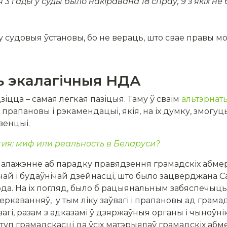
 3 гады ў суды было накіравана 18 спраў, 9 з якіх не
 у судовыя ўстановы, бо не вераць, што свае правы мо
 экалагічныя НДА
зіцца – самая лёгкая пазіцыя. Таму ў сваім
альтэрнат
прапановы і рэкамендацыі, якія, на іх думку, змог
венцыі.
ия: миф или реальность в Беларуси?
Палажэнне аб парадку правядзення грамадскіх абмер
чай і будаўнічай дзейнасці, што было зацверджана Са
года. На іх погляд, было б рацыянальным забяспечыц
каванняў, у тым ліку заўвагі і прапановы ад грамадс
агі, разам з адказамі ў дзяржаўныя органы і чыноўн
туп грамадскасці да ўсіх матэрыялаў грамадскіх абм