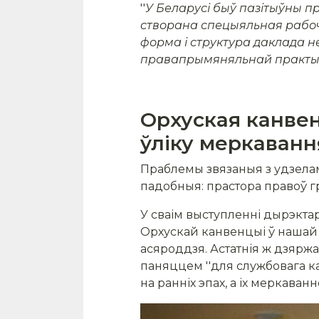
''
У Беларусі быў пазітыўны п
створана спецыяльная рабочая 
форма і структура даклада н
правапрымяняльнай практ
Орхуская канвенц
ўліку меркаванн
Праблемы звязаныя з удзелам
падобныя: прастора правоў г
У сваім выступленні дырэктар
Орхускай канвенцыі ў нашай 
асяроддзя. Астатнія ж дзярж
паняццем ''для службовага к
на ранніх эпах, а іх меркава