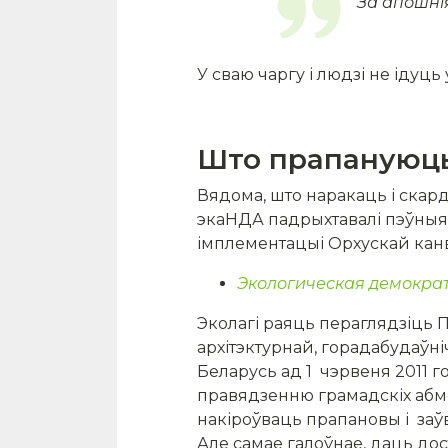
За апошнія
У сваю чаргу і людзі не ідуць
Што прапануюць
Вядома, што наракаць і скард
экаНДА падрыхтавалі пэўныя 
імплементацыі Орхускай кан
Экологическая демократ
Эколагі раяць пераглядзіць 
архітэктурнай, горадабудаўні
Беларусь ад 1 чэрвеня 2011 
правядзенню грамадскіх абмер
накіроўваць прапановы і заўв
Але самае галоўнае, даць дос