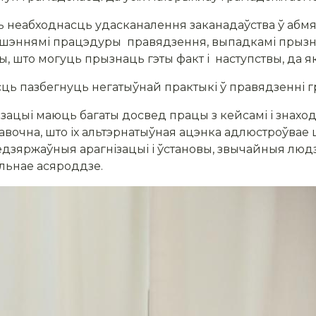
ь неабходнасць удасканалення заканадаўства ў абмя
ушэннямі працэдуры правядзення, выпадкамі прыз
, што могуць прызнаць гэты факт і наступствы, да які
ць пазбегнуць негатыўнай практыкі ў правядзенні г
ізацыі маюць багаты досвед працы з кейсамі і знах
давочна, што іх альтэрнатыўная ацэнка адлюстроўвае
недзяржаўныя арагнізацыі і ўстановы, звычайныя людз
льнае асяроддзе.