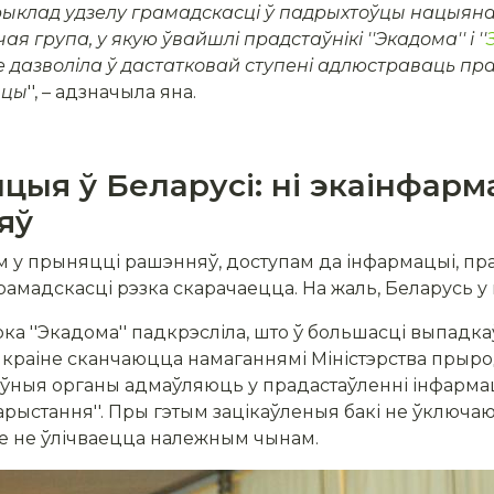
рыклад удзелу грамадскасці ў падрыхтоўцы нацыяна
група, у якую ўвайшлі прадстаўнікі ''Экадома'' і ''
е дазволіла ў дастатковай ступені адлюстраваць пр
ыцы
'', – адзначыла яна.
ыя ў Беларусі: ні экаінфармац
яў
 у прыняцці рашэнняў, доступам да інфармацыі, пр
рамадскасці рэзка скарачаецца. На жаль, Беларусь у
ка ''Экадома'' падкрэсліла, што ў большасці выпадк
краіне сканчаюцца намаганнямі Міністэрства прыро
аўныя органы адмаўляюць у прадастаўленні інфармац
арыстання''. Пры гэтым зацікаўленыя бакі не ўключ
нне не ўлічваецца належным чынам.