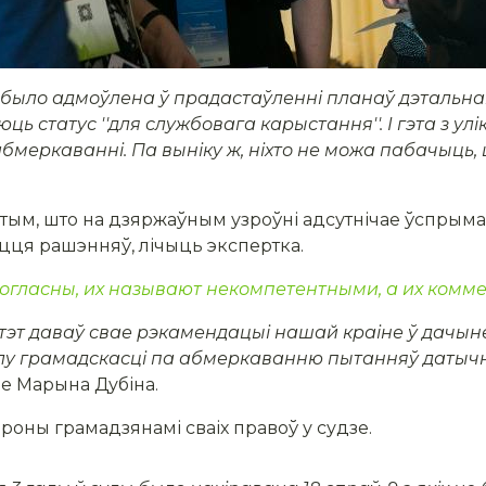
 было адмоўлена ў прадастаўленні планаў дэтальна
ць статус ''для службовага карыстання''. І гэта з ул
абмеркаванні. Па выніку ж, ніхто не можа пабачыць
 тым, што на дзяржаўным узроўні адсутнічае ўспрым
цця рашэнняў, лічыць экспертка.
 согласны, их называют некомпетентными, а их ком
ітэт даваў свае рэкамендацыі нашай краіне ў дачын
елу грамадскасці па абмеркаванню пытанняў датычн
вае Марына Дубіна.
ароны грамадзянамі сваіх правоў у судзе.