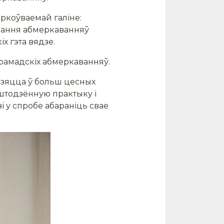
ркоўваемай галіне:
нання абмеркаванняў
х гэта вядзе.
рамадскіх абмеркаванняў.
одзяцца ў больш цесных
 штодзённую практыку і
і у спробе абараніць свае