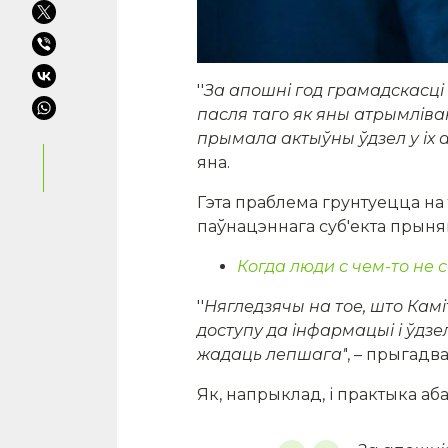
''
За апошні год грамадскасці
пасля таго як яны атрымліваю
прымала актыўны ўдзел у іх 
яна.
Гэта праблема грунтуецца на
паўнацэннага суб'екта прыня
Когда люди с чем-то не
''
Нягледзячы на тое, што Кам
доступу да інфармацыі і ўдз
жадаць лепшага'
', – прыгад
Як, напрыклад, і практыка аб