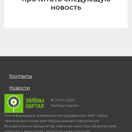
новость
Контакты
Новости
© 2007-2025.
Зялёны партал
Уся інфармацыя, размешчаная на дадзеным вэб-сайце,
прызначана толькі для персанальнага карыстання.
Выкарыстанне матэрыялаў сайта магчыма пры абавязковай
наяўнасці зваротнай і актыўнай гіперспасылкі.