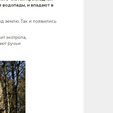
е водопады, и впадают в
од землю. Так и появились
ит экотропа,
ают ручьи.