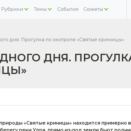
Рубрики
Темы
События
Сюжеты
го дня. Прогулка по экотропе «Святые криницы»
НОГО ДНЯ. ПРОГУЛК
ИЦЫ»
природы «Святые криницы» находится примерно в
 берегу реки Удра, прямо из-под земли бьют родн