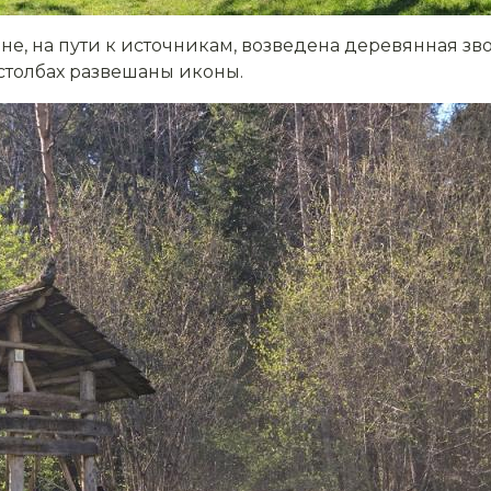
ляне, на пути к источникам, возведена деревянная з
 столбах развешаны иконы.