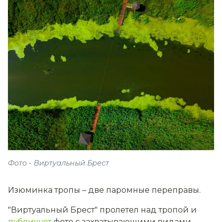
Фото - Виртуальный Брест
Изюминка тропы – две паромные переправы.
"Виртуальный Брест" пролетел над тропой и
публикует
фото с захватывающими видами