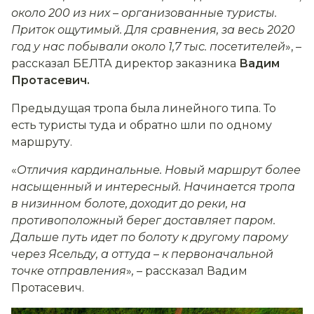
около 200 из них
–
организованные туристы.
Приток ощутимый. Для сравнения, за весь 2020
год у нас побывали около 1,7 тыс. посетителей
», –
рассказал БЕЛТА директор заказника
Вадим
Протасевич.
Предыдущая тропа была линейного типа. То
есть туристы туда и обратно шли по одному
маршруту.
«
Отличия кардинальные. Новый маршрут более
насыщенный и интересный. Начинается тропа
в низинном болоте, доходит до реки, на
противоположный берег доставляет паром.
Дальше путь идет по болоту к другому парому
через Ясельду, а оттуда
–
к первоначальной
точке отправления
»
,
– рассказал Вадим
Протасевич.