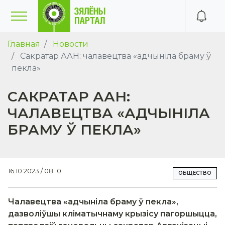
Главная
Новости
Сакратар ААН: чалавецтва «адчыніла браму ў
пекла»
САКРАТАР ААН:
ЧАЛАВЕЦТВА «АДЧЫНІЛА
БРАМУ Ў ПЕКЛА»
16.10.2023 / 08:10
ОБЩЕСТВО
Чалавецтва «адчыніла браму ў пекла»,
дазволіўшы кліматычнаму крызісу пагоршыцца,