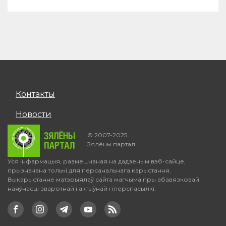
Контакты
Новости
© 2007-2025.
Зялёны партал
Уся інфармацыя, размешчаная на дадзеным вэб-сайце,
прызначана толькі для персанальнага карыстання.
Выкарыстанне матэрыялаў сайта магчыма пры абавязковай
наяўнасці зваротнай і актыўнай гіперспасылкі.