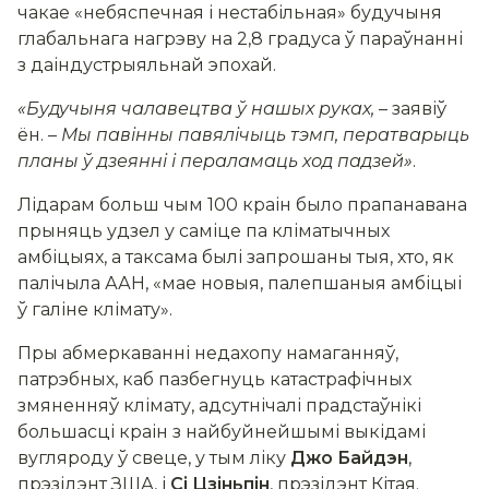
чакае «небяспечная і нестабільная» будучыня
глабальнага нагрэву на 2,8 градуса ў параўнанні
з даіндустрыяльнай эпохай.
«Будучыня чалавецтва ў нашых руках,
– заявіў
ён. –
Мы павінны павялічыць тэмп, ператварыць
планы ў дзеянні і пераламаць ход падзей»
.
Лідарам больш чым 100 краін было прапанавана
прыняць удзел у саміце па кліматычных
амбіцыях, а таксама былі запрошаны тыя, хто, як
палічыла ААН, «мае новыя, палепшаныя амбіцыі
ў галіне клімату».
Пры абмеркаванні недахопу намаганняў,
патрэбных, каб пазбегнуць катастрафічных
змяненняў клімату, адсутнічалі прадстаўнікі
большасці краін з найбуйнейшымі выкідамі
вугляроду ў свеце, у тым ліку
Джо Байдэн
,
прэзідэнт ЗША, і
Сі Цзіньпін
, прэзідэнт Кітая.