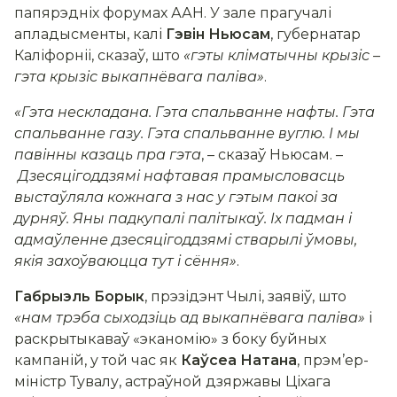
папярэдніх форумах ААН. У зале прагучалі
апладысменты, калі
Гэвін Ньюсам
, губернатар
Каліфорніі, сказаў, што
«гэты кліматычны крызіс –
гэта крызіс выкапнёвага паліва»
.
«Гэта нескладана. Гэта спальванне нафты. Гэта
спальванне газу. Гэта спальванне вуглю. І мы
павінны казаць пра гэта
, – сказаў Ньюсам. –
Дзесяцігоддзямі нафтавая прамысловасць
выстаўляла кожнага з нас у гэтым пакоі за
дурняў. Яны падкупалі палітыкаў. Іх падман і
адмаўленне дзесяцігоддзямі стварылі ўмовы,
якія захоўваюцца тут і сёння»
.
Габрыэль Борык
, прэзідэнт Чылі, заявіў, што
«нам трэба сыходзіць ад выкапнёвага паліва»
і
раскрытыкаваў «эканомію» з боку буйных
кампаній, у той час як
Каўсеа Натана
, прэм’ер-
міністр Тувалу, астраўной дзяржавы Ціхага