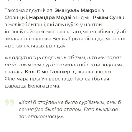
Таксама адсутнічалі
Эмануэль Макрон
з
Францыі,
Нарэндра Модзі
з Індыі і
Рышы Сунак
з Велікабрытаніі, які апынуўся ў цэнтры
інтэнсіўнай крытыкі пасля таго, як ён абвясціў аб
змякчэнні палітыкі Велікабрытаніі па дасягненні
чыстых нулявых выкідаў.
«Іх адсутнасць сведчыць аб тым, што мы зараз
не ўспрымаем сур’ёзна маштаб гэтай задачы»
, –
сказала
Кэлі Сімс Галахер
, дэканка школы
Флетчара пры Універсітэце Тафтса і былая
дарадца Белага дома.
«Калі б стаўленне было сур’ёзным, яны б
сёння ўсе былі за сталом. Гэта выклікае
занепакоенасць»
.