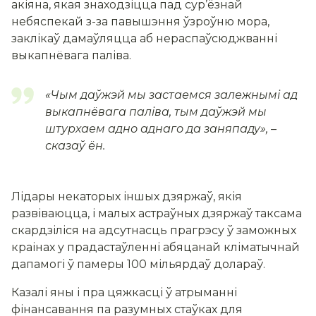
акіяна, якая знаходзіцца пад сур’ёзнай
небяспекай з-за павышэння ўзроўню мора,
заклікаў дамаўляцца аб нераспаўсюджванні
выкапнёвага паліва.
«Чым даўжэй мы застаемся залежнымі ад
выкапнёвага паліва, тым даўжэй мы
штурхаем адно аднаго да заняпаду»,
–
сказаў ён.
Лідары некаторых іншых дзяржаў, якія
развіваюцца, і малых астраўных дзяржаў таксама
скардзіліся на адсутнасць прагрэсу ў заможных
краінах у прадастаўленні абяцанай кліматычнай
дапамогі ў памеры 100 мільярдаў долараў.
Казалі яны і пра цяжкасці ў атрыманні
фінансавання па разумных стаўках для