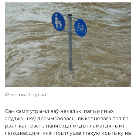
Фота: pixabay.com
Сам саміт утрымліваў некалькі палымяных
асуджэнняў прамысловасці выкапнёвага паліва,
рэзкі кантраст з папярэднімі дыпламатычнымі
лагоднасцямі, якія прыглушалі такую крытыку на