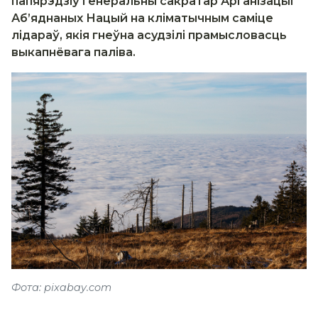
папярэдзіў генеральны сакратар Арганізацыі
Аб’яднаных Нацый на кліматычным саміце
лідараў, якія гнеўна асудзілі прамысловасць
выкапнёвага паліва.
Фота: pixabay.com