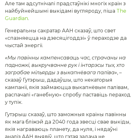
Але там адсутнічалі прадстаўнікі многіх краін з
найбуйнейшымі выкідамі вугляроду,
піша
The
Guardian
.
Генеральны сакратар ААН сказаў, што свет
«спазняецца на дзесяцігоддзі» ў пераходзе да
чыстай энергіі.
«Мы павінны кампенсаваць час, страчаны на
падножкі, выкручванне рук і інтарэсы тых, хто
заграбае мільярды з выкапнёвага паліва»
, –
сказаў Гутэрыш, дадаўшы, што некаторыя
кампаніі, якія займаюцца выкапнёвым палівам,
распачалі «ганебную» спробу паставіць пераход
у тупік.
Гутэрыш сказаў, што заможныя краіны павінны
як мага бліжэй да 2040 года звесці свае выкіды,
якія награваюць планету, да нуля, і нядаўні
аналіз ААН выявіў, што гэтая задача не