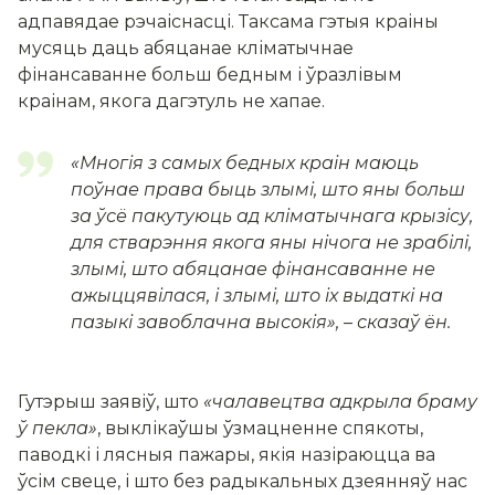
адпавядае рэчаіснасці. Таксама гэтыя краіны
мусяць даць абяцанае кліматычнае
фінансаванне больш бедным і ўразлівым
краінам, якога дагэтуль не хапае.
«Многія з самых бедных краін маюць
поўнае права быць злымі, што яны больш
за ўсё пакутуюць ад кліматычнага крызісу,
для стварэння якога яны нічога не зрабілі,
злымі, што абяцанае фінансаванне не
ажыццявілася, і злымі, што іх выдаткі на
пазыкі завоблачна высокія»,
– сказаў ён.
Гутэрыш заявіў, што
«чалавецтва адкрыла браму
ў пекла»
, выклікаўшы ўзмацненне спякоты,
паводкі і лясныя пажары, якія назіраюцца ва
ўсім свеце, і што без радыкальных дзеянняў нас