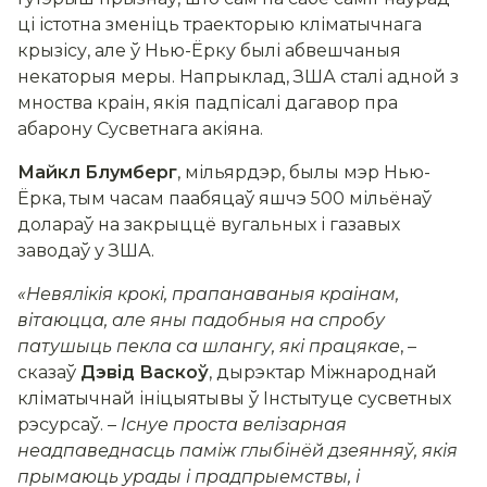
ці істотна зменіць траекторыю кліматычнага
крызісу, але ў Нью-Ёрку былі абвешчаныя
некаторыя меры. Напрыклад, ЗША сталі адной з
мноства краін, якія падпісалі дагавор пра
абарону Сусветнага акіяна.
Майкл Блумберг
, мільярдэр, былы мэр Нью-
Ёрка, тым часам паабяцаў яшчэ 500 мільёнаў
долараў на закрыццё вугальных і газавых
заводаў у ЗША.
«Невялікія крокі, прапанаваныя краінам,
вітаюцца, але яны падобныя на спробу
патушыць пекла са шлангу, які працякае
, –
сказаў
Дэвід Васкоў
, дырэктар Міжнароднай
кліматычнай ініцыятывы ў Інстытуце сусветных
рэсурсаў. –
Існуе проста велізарная
неадпаведнасць паміж глыбінёй дзеянняў, якія
прымаюць урады і прадпрыемствы, і