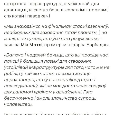
стварэння інфраструктуры, неабходнай для
адаптацыі да свету з больш жорсткімі штормамі,
спякотай і паводкамі.
«Мы знаходзімся на фінальнай стадыі дзеянняў,
неабходных для захавання гэтай планеты, і, на
жаль, я не думаю, што ўсе гэта разумеюць»
, –
заявіла
Міа Мотлі
, прэм’ер-міністарка Барбадаса.
«Балюча і надалей бачыць, што вы просіце нас
пайсці ў большыя пазыкі для стварэння
ўстойлівай інфраструктуры для таго, чаго мы не
рабілі, і ў той жа час вы таксама хочаце
пераканацца, што ў вас ёсць фонд страт і
пашкоджанняў, які не мае дастаткова сродкаў
для дапамогі краінам у аднаўленні. Гэта
бессумленна і амаль злачынства супраць
чалавецтва»
.
Гутэрыш прызнаў, што сам па сабе саміт наўрад