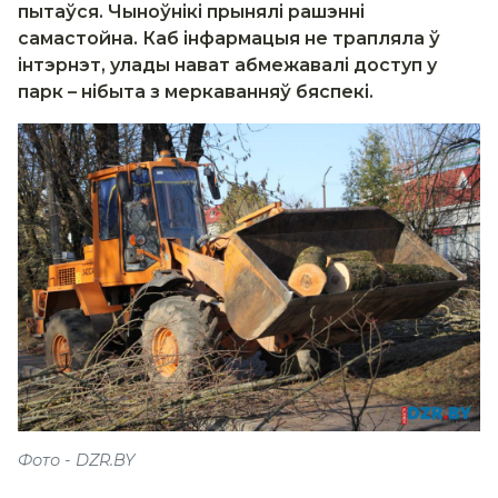
пытаўся. Чыноўнікі прынялі рашэнні
самастойна. Каб інфармацыя не трапляла ў
інтэрнэт, улады нават абмежавалі доступ у
парк – нібыта з меркаванняў бяспекі.
Фото - DZR.BY