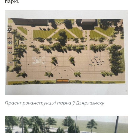
паркі.
Праект рэканструкцыі парка ў Дзяржынску