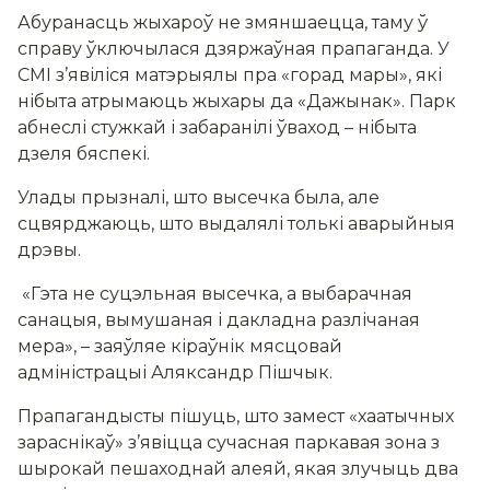
Абуранасць жыхароў не змяншаецца, таму ў
справу ўключылася дзяржаўная прапаганда. У
СМІ з’явіліся матэрыялы пра «горад мары», які
нібыта атрымаюць жыхары да «Дажынак». Парк
абнеслі стужкай і забаранілі ўваход – нібыта
дзеля бяспекі.
Улады прызналі, што высечка была, але
сцвярджаюць, што выдалялі толькі аварыйныя
дрэвы.
«Гэта не суцэльная высечка, а выбарачная
санацыя, вымушаная і дакладна разлічаная
мера», – заяўляе кіраўнік мясцовай
адміністрацыі Аляксандр Пішчык.
Прапагандысты пішуць, што замест «хаатычных
зараснікаў» з’явіцца сучасная паркавая зона з
шырокай пешаходнай алеяй, якая злучыць два