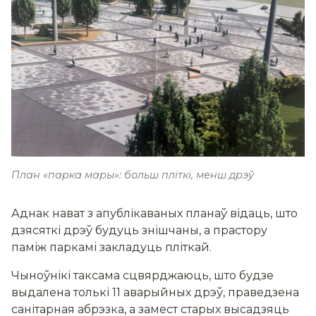
План «парка мары»: больш пліткі, менш дрэў
Аднак нават з апублікаваных планаў відаць, што
дзясяткі дрэў будуць знішчаны, а прастору
паміж паркамі закладуць пліткай.
Чыноўнікі таксама сцвярджаюць, што будзе
выдалена толькі 11 аварыйных дрэў, праведзена
санітарная абрэзка, а замест старых высадзяць