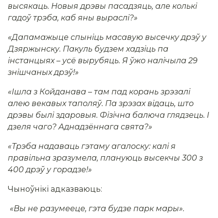
высякаць. Новыя дрэвы пасадзяць, але колькі
гадоў трэба, каб яны выраслі?»
«Дапамажыце спыніць масавую высечку дрэў у
Дзяржынску. Пакуль будзем хадзіць па
інстанцыях – усё вырубяць. Я ўжо налічыла 29
знішчаных дрэў!»
«Ішла з Койданава – там пад корань зрэзалі
алею векавых таполяў. Па зрэзах відаць, што
дрэвы былі здаровыя. Фізічна балюча глядзець. І
дзеля чаго? Аднадзённага свята?»
«Трэба надаваць гэтаму агалоску: калі я
правільна зразумела, плануюць высекчы 300 з
400 дрэў у горадзе!»
Чыноўнікі адказваюць:
«Вы не разумееце, гэта будзе парк мары».