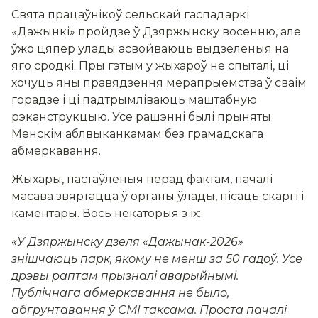
Свята працаўнікоў сельскай гаспадаркі
«Дажынкі» пройдзе ў Дзяржынску восенню, але
ўжо цяпер улады асвойваюць выдзеленыя на
яго сродкі. Пры гэтым у жыхароў не спыталі, ці
хочуць яны правядзення мерапрыемства ў сваім
горадзе і ці падтрымліваюць маштабную
рэканструкцыю. Усе рашэнні былі прыняты
Менскім аблвыканкамам без грамадскага
абмеркавання.
Жыхары, пастаўленыя перад фактам, пачалі
масава звяртацца ў органы ўлады, пісаць скаргі і
каментары. Вось некаторыя з іх:
«У Дзяржынску дзеля «Дажынак-2026»
знішчаюць парк, якому не менш за 50 гадоў. Усе
дрэвы раптам прызналі аварыйнымі.
Публічнага абмеркавання не было,
абгрунтавання ў СМІ таксама. Проста пачалі