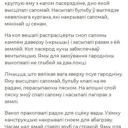
круглую яму з калом пасярэдзіне, дно якой
высцілалі саломай. Насыпалі бульбу ў выглядзе
невялікага кургана, які накрывалі саломай,
мякінай ці сенам.
На кол вешалі распрасцёрты сноп саломы
камлём даверху («крыша») і засыпалі разам з ёй
зямлёй. Кол пасярод кучы забяспечваў
вентыляцыю. Ямы для захоўвання гародніны
выкопвалі не глыбей за два локці.
Лічыцца, што вялікая вага зверху псуе гародніну.
Яму высцілалі саломай, бульбу клалі на яе
радамі, перасыпаючы пяском. На апошні слой
пяску зноў слалі салому і насыпалі пагорак з
зямлі.
Вакол пракопвалі радок для сцёку вады. Узімку
канструкцыю накрывалі гноем для абагрэву.
Часам над ямай ставілі зруб са страхой. Ямы для