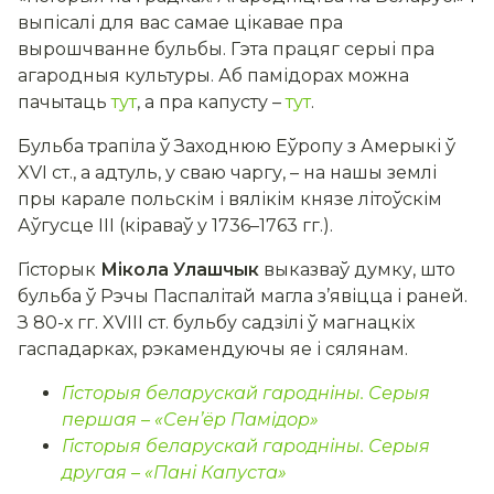
выпісалі для вас самае цікавае пра
вырошчванне бульбы. Гэта працяг серыі пра
агародныя культуры. Аб памідорах можна
пачытаць
тут
, а пра капусту –
тут
.
Бульба трапіла ў Заходнюю Еўропу з Амерыкі ў
XVI ст., а адтуль, у сваю чаргу, – на нашы землі
пры карале польскім і вялікім князе літоўскім
Аўгусце ІІІ (кіраваў у 1736–1763 гг.).
Гісторык
Мікола Улашчык
выказваў думку, што
бульба ў Рэчы Паспалітай магла з’явіцца і раней.
З 80-х гг. XVIII ст. бульбу садзілі ў магнацкіх
гаспадарках, рэкамендуючы яе і сялянам.
Гісторыя беларускай гародніны. Серыя
першая – «
С
ен’ёр
П
амідор
»
Гісторыя беларускай гародніны. Серыя
другая – «
П
ані
К
апуста
»