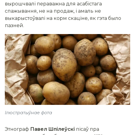
вырошчвалі пераважна для асабістага
спажывання, не на продаж, і амаль не
выкарыстоўвалі на корм скаціне, як гэта было
пазней.
Ілюстратыўнае фота
Этнограф
Павел Шпілеўскі
пісаў пра