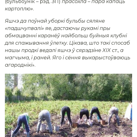
(бульбоўнік – рэд. ЗП)
прасохла – пара капаць
картоплю»
.
Яшчэ да поўнай уборкі бульбы сяляне
«падшчупвалі» яе, дастаючы рукамі пры
абмацванні каранёў найбольш буйныя клубні
для спажывання ўлетку. Цікава, што такі спосаб
нашы продкі ведалі яшчэ ў сярэдзіне XIX ст., а
магчыма, і раней. Яго і сёння выкарыстоўваюць
агароднікі
».