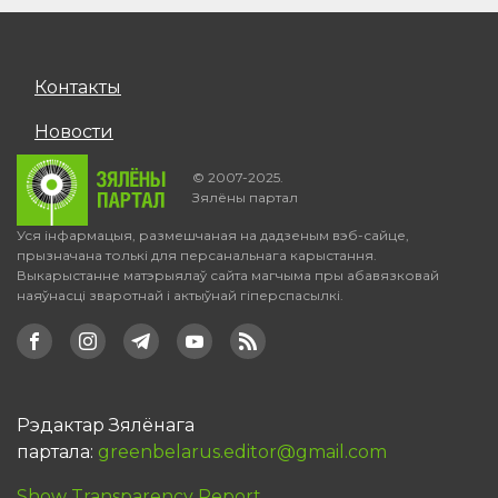
Контакты
Новости
© 2007-2025.
Зялёны партал
Уся інфармацыя, размешчаная на дадзеным вэб-сайце,
прызначана толькі для персанальнага карыстання.
Выкарыстанне матэрыялаў сайта магчыма пры абавязковай
наяўнасці зваротнай і актыўнай гіперспасылкі.
Рэдактар Зялёнага
партала:
greenbelarus.editor@gmail.com
Show Transparency Report