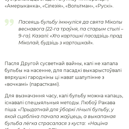
«Амерыканка», «Сілезія», «Вольтман», «Рускі».
Пасеяць бульбу імкнуліся да свята Міколы
веснавога (22-га траўня, па старым стылі –
9-га). Казалі:
«Хто картошкі пасадзіць прад
Міколай, будзіць з картошкай
».
Пасля Другой сусветнай вайны, калі не хапала
бульбы на насенне, для пасадкі выкарыстоўвалі
вярхушкі гародніны ці нават шалупінне з
«вочкамі» (парасткамі).
Для вызначэння часу, калі бульбу можна капаць,
існавалі спецыяльныя методы. Любоў Ракава
піша: «
Прыдатнай для ўборкі лічылі бульбу, у
якой сцябліна пачала жаўцець, а выкапаная
бульба лёгка страсалася з куста: «Націна