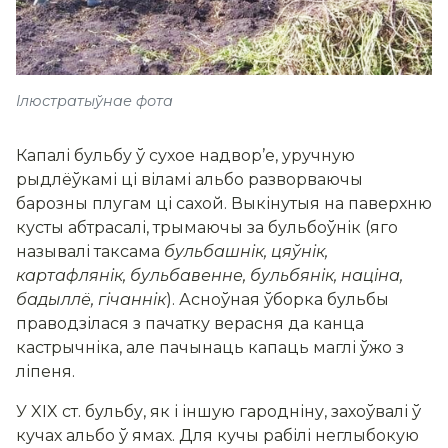
Ілюстратыўнае фота
Капалі бульбу ў сухое надвор’е, уручную
рыдлёўкамі ці віламі альбо разворваючы
барозны плугам ці сахой. Выкінутыя на паверхню
кусты абтрасалі, трымаючы за бульбоўнік (яго
называлі таксама
бульбашнік, цяўнік,
картафлянік, бульбавенне, бульбянік, націна,
бадыллё, гічаннік
). Асноўная ўборка бульбы
праводзілася з пачатку верасня да канца
кастрычніка, але пачынаць капаць маглі ўжо з
ліпеня.
У XIX ст. бульбу, як і іншую гародніну, захоўвалі ў
кучах альбо ў ямах. Для кучы рабілі неглыбокую