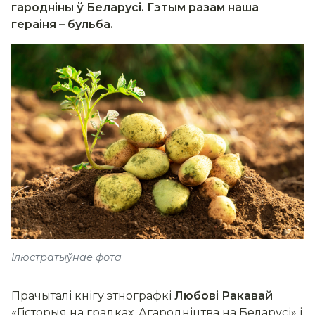
гародніны ў Беларусі. Гэтым разам наша
гераіня – бульба.
Ілюстратыўнае фота
Прачыталі кнігу этнографкі
Любові Ракавай
«Гісторыя на градках. Агародніцтва на Беларусі» і