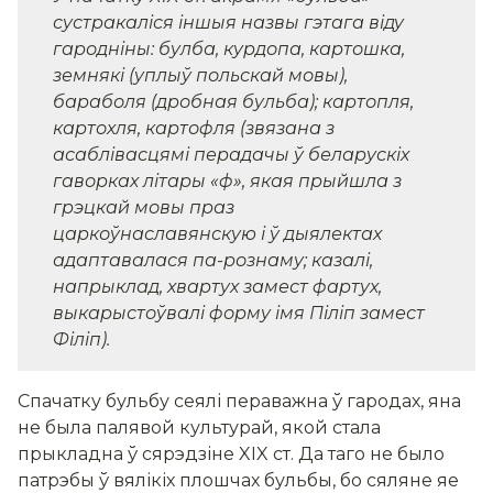
сустракаліся іншыя назвы гэтага віду
гародніны: булба, курдопа, картошка,
земнякі (уплыў польскай мовы),
бараболя (дробная бульба); картопля,
картохля, картофля (звязана з
асаблівасцямі перадачы ў беларускіх
гаворках літары «ф», якая прыйшла з
грэцкай мовы праз
царкоўнаславянскую і ў дыялектах
адаптавалася па-рознаму; казалі,
напрыклад, хвартух замест фартух,
выкарыстоўвалі форму імя Піліп замест
Філіп).
Спачатку бульбу сеялі пераважна ў гародах, яна
не была палявой культурай, якой стала
прыкладна ў сярэдзіне XIX ст. Да таго не было
патрэбы ў вялікіх плошчах бульбы, бо сяляне яе