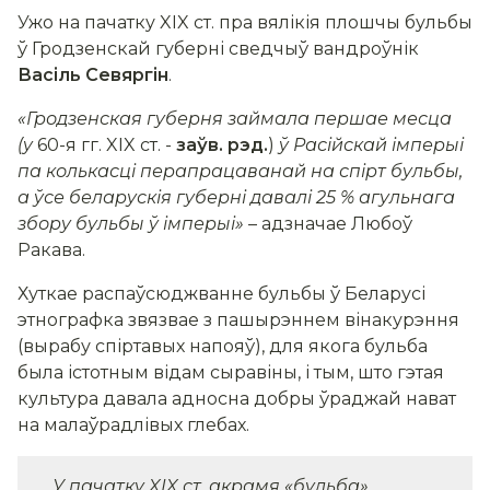
Ужо на пачатку XIX ст. пра вялікія плошчы бульбы
ў Гродзенскай губерні сведчыў вандроўнік
Васіль Севяргін
.
«Гродзенская губерня займала першае месца
(у
60-я гг. XIX ст. -
заўв. рэд.
)
ў Расійскай імперыі
па колькасці перапрацаванай на спірт бульбы,
а ўсе беларускія губерні давалі 25 % агульнага
збору бульбы ў імперыі»
– адзначае Любоў
Ракава.
Хуткае распаўсюджванне бульбы ў Беларусі
этнографка звязвае з пашырэннем вінакурэння
(вырабу спіртавых напояў), для якога бульба
была істотным відам сыравіны, і тым, што гэтая
культура давала адносна добры ўраджай нават
на малаўрадлівых глебах.
У пачатку XIX ст. акрамя «бульба»