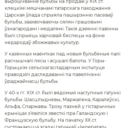
вырошчванне бульбы на продаж у XIX ст.
клецкімі мяшчанамі татарскага паходжання.
Царская ўлада спрыяла пашырэнню пасеваў
бульбы, заахвочваючы сялян грашовымі
ўзнагародамі і медалямі. Такія дзеянні павінны
былі спрыяць харчовай бяспецы на фоне
недародаў збожжавых культур.
У казённых маёнтках пад новыя бульбяныя палі
расчышчалі лясы і асушалі балоты. У Горы-
Горыцкім сельскагаспадарчым інстытуце
праводзілі даследаванні па павелічэнні
ўраджайнасці бульбы.
У 40-х гг. XIX ст. былі вядомыя наступныя гатункі
бульбы: Шасцітыднёвы, Маржалена, Каралеўскі,
Альфа, Спаржавы. Троху пазней у гістарычных
крыніцах з’явіліся звесткі пра Галандскую і
Французскую бульбу. На пачатку ХХ ст.
сустракаюцца згадкі гатункаў «Імператар»,