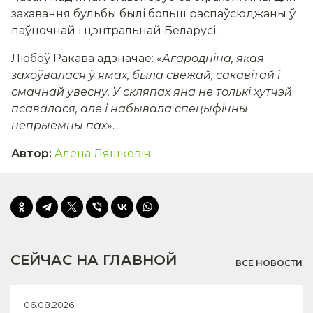
захавання бульбы былі больш распаўсюджаны ў
паўночнай і цэнтральнай Беларусі.
Любоў Ракава адзначае:
«Агародніна, якая
захоўвалася ў ямах, была свежай, сакавітай і
смачнай увесну. У скляпах яна не толькі хутчэй
псавалася, але і набывала спецыфічны
непрыемны пах
».
Автор
:
Алена Ляшкевіч
СЕЙЧАС НА ГЛАВНОЙ
ВСЕ НОВОСТИ
06.08.2026