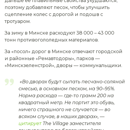
дальше ее плавильные свойства ухудшаются;
поэтому добавляют песок, чтобы улучшить
сцепление колес с дорогой и подошв с
тротуаром.
За зиму в Минске расходуют 38 000 – 43 000
тонн противогололедных материалов.
За «посол» дорог в Минске отвечают городской
и районные «Ремавтодоры», парков —
«Минскзеленстрой», дворы — коммунальщики.
«
Во дворах будут сыпать песчано-соляной
смесью, в основном песком, на 90–95%.
Норма расхода — где-то грамм 200 на
квадратный метр. Не портит это обувь,
ничего страшного не случается — во
всяком случае, в наших дворах
», —
цитирует
The Village заместителя