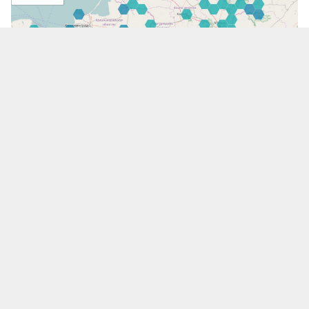
Станции радиационного контроля в Литве
Мобильное приложение, которое позволит
пользователям отслеживать радиационный фон
в Литве, получать новости и информацию,
связанную с радиационной безопасностью,
появится уже в следующем году.
Приложение будет удобнее, чем текущий веб-
сайт, и автоматически покажет ближайшую
станцию измерения радиации в зависимости
от местоположения пользователя.
Создание приложения было инициировано в