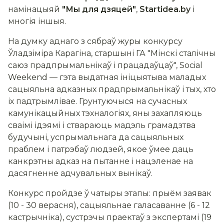
намінацыяй
"Мы для дзяцей"
,
Startidea.by
і
многія іншыя.
На думку аднаго з сябраў журы конкурсу
Ўладзіміра Карагіна, старшыні ГА "Мінскі сталічны
саюз прадпрымальнікаў і працадаўцаў", Social
Weekend — гэта выдатная ініцыятыва маладых
сацыяльна адказных прадпрымальнікаў і тых, хто
іх падтрымлівае. Грунтуючыся на сучасных
камунікацыйных тэхналогіях, яны захапляюць
сваімі ідэямі і ствараюць мадэль грамадзтва
будучыні, успрымальнага да сацыяльных
праблем і патрэбаў людзей, якое ўмее даць
канкрэтны адказ на пытанне і нацэленае на
дасягненне адчувальных вынікаў.
Конкурс пройдзе ў чатыры этапы: прыём заявак
(10 - 30 верасня), сацыяльнае галасаванне (6 - 12
кастрычніка), сустрэчы праектаў з экспертамі (19