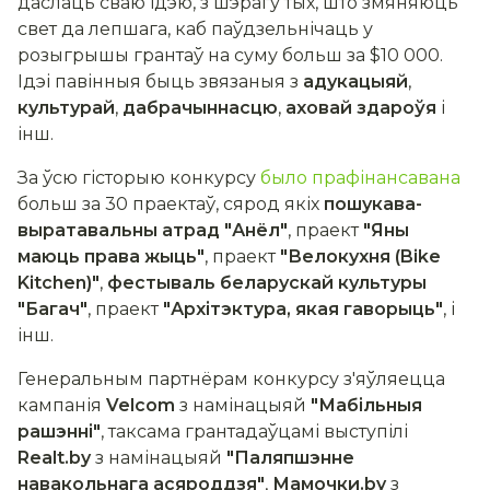
даслаць сваю ідэю, з шэрагу тых, што змяняюць
свет да лепшага, каб паўдзельнічаць у
розыгрышы грантаў на суму больш за $10 000.
Ідэі павінныя быць звязаныя з
адукацыяй
,
культурай
,
дабрачыннасцю
,
аховай здароўя
і
інш.
За ўсю гісторыю конкурсу
было прафінансавана
больш за 30 праектаў, сярод якіх
пошукава-
выратавальны атрад "Анёл"
, праект
"Яны
маюць права жыць"
, праект
"Велокухня (Bike
Kitchen)"
,
фестываль беларускай культуры
"Багач"
, праект
"Архітэктура, якая гаворыць"
, і
інш.
Генеральным партнёрам конкурсу з'яўляецца
кампанія
Velcom
з намінацыяй
"Мабільныя
рашэнні"
, таксама грантадаўцамі выступілі
Realt.by
з намінацыяй
"Паляпшэнне
навакольнага асяроддзя"
,
Мамочки.by
з