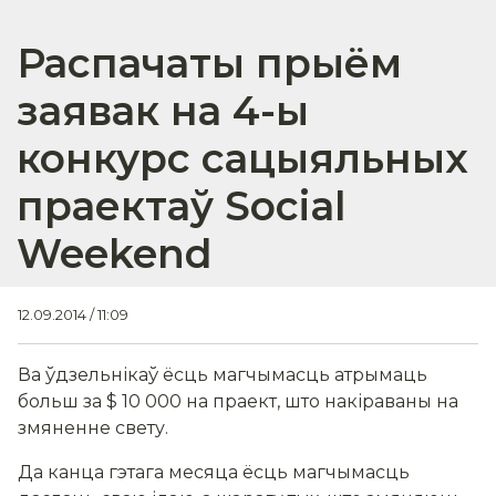
Распачаты прыём
заявак на 4-ы
конкурс сацыяльных
праектаў Social
Weekend
12.09.2014 / 11:09
Ва ўдзельнікаў ёсць магчымасць атрымаць
больш за $ 10 000 на праект, што накіраваны на
змяненне свету.
Да канца гэтага месяца ёсць магчымасць