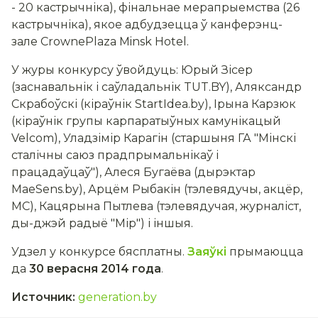
- 20 кастрычніка), фінальнае мерапрыемства (26
кастрычніка), якое адбудзецца ў канферэнц-
зале CrownePlaza Minsk Hotel.
У журы конкурсу ўвойдуць: Юрый Зісер
(заснавальнік і саўладальнік TUT.BY), Аляксандр
Скрабоўскі (кіраўнік StartIdea.by), Ірына Карзюк
(кіраўнік групы карпаратыўных камунікацый
Velcom), Уладзімір Карагін (старшыня ГА "Мінскі
сталічны саюз прадпрымальнікаў і
працадаўцаў"), Алеся Бугаёва (дырэктар
MaeSens.by), Арцём Рыбакін (тэлевядучы, акцёр,
МС), Кацярына Пытлева (тэлевядучая, журналіст,
ды-джэй радыё "Мір") і іншыя.
Удзел у конкурсе бясплатны.
Заяўкі
прымаюцца
да
30 верасня 2014 года
.
Источник
:
generation.by