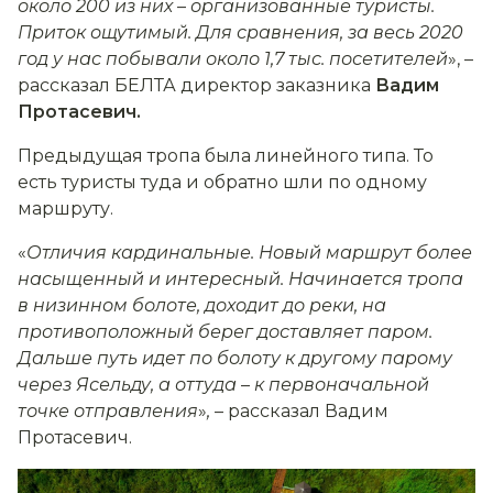
около 200 из них
–
организованные туристы.
Приток ощутимый. Для сравнения, за весь 2020
год у нас побывали около 1,7 тыс. посетителей
», –
рассказал БЕЛТА директор заказника
Вадим
Протасевич.
Предыдущая тропа была линейного типа. То
есть туристы туда и обратно шли по одному
маршруту.
«
Отличия кардинальные. Новый маршрут более
насыщенный и интересный. Начинается тропа
в низинном болоте, доходит до реки, на
противоположный берег доставляет паром.
Дальше путь идет по болоту к другому парому
через Ясельду, а оттуда
–
к первоначальной
точке отправления
»
,
– рассказал Вадим
Протасевич.