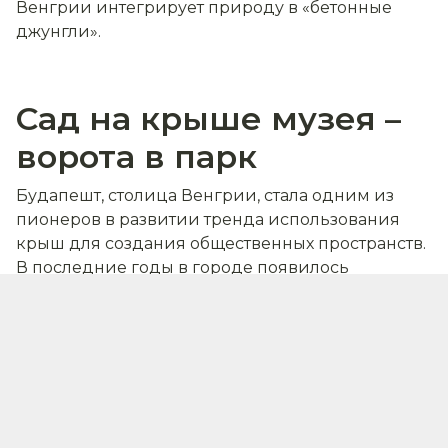
Венгрии интегрирует природу в «бетонные
джунгли».
Сад на крыше музея –
ворота в парк
Будапешт, столица Венгрии, стала одним из
пионеров в развитии тренда использования
крыш для создания общественных пространств.
В последние годы в городе появилось
несколько замечательных примеров парков на
крышах, которые постепенно стали привлекать
не только местных жителей, но и начали
появляться в туристических маршрутах.
Один из самых известных проектов – парк на
крыше Этнографического музея. Он был