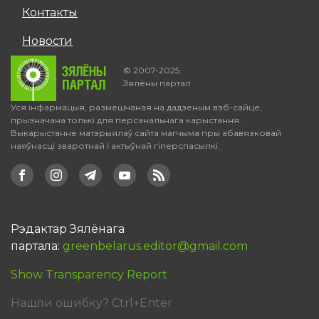
Контакты
Новости
© 2007-2025.
Зялёны партал
Уся інфармацыя, размешчаная на дадзеным вэб-сайце,
прызначана толькі для персанальнага карыстання.
Выкарыстанне матэрыялаў сайта магчыма пры абавязковай
наяўнасці зваротнай і актыўнай гіперспасылкі.
Рэдактар Зялёнага
партала:
greenbelarus.editor@gmail.com
Show Transparency Report
Нашли ошибку? Ctrl+Enter