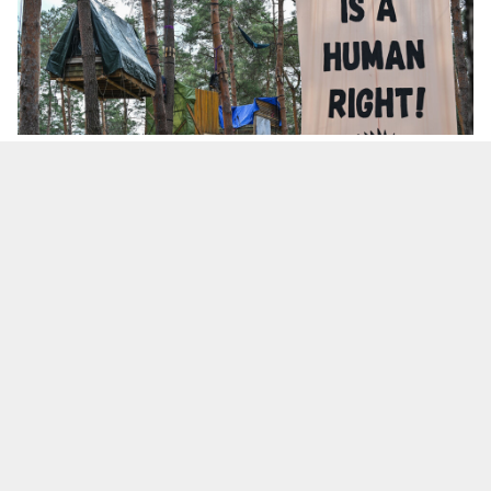
Фото - Patrick Pleul/dpa
В современном мире инновации играют
ключевую роль во всех сферах жизни. Они
становятся неотъемлемой частью нашего
повседневного существования, меняя
привычные вещи и процессы.
Один из ярких примеров такой
инновационной деятельности — концерн Tesla,
который задает новые тренды в сфере
транспорта. Tesla стремится переосмыслить наш
взгляд на автомобили, предлагая решения,