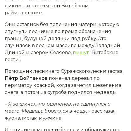
диким животным при Витебском
райисполкоме.
Они остались без попечения матери, которую
спугнули лесничие во время обозначения
границ будущей делянки под рубку. Это
случилось в лесном массиве между Западной
Двиной и озером Селяево,
пишут
"Витебские
вести".
Помощник лесничего Суражского лесничества
Пётр Войтенков
помечал деревья по
периметру краской, когда заметил шевеление
снега, а потом из сугроба поднялся медведь.
– Я закричал, но, оцепенев, не сдвинулся с
места. Медведь бросился в чащу,
- рассказал
журналистам мужчина.
Лесничие осмотрели берлогу и обнаружили в