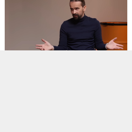
Сергей Бесараб. Фото - из ФБ героя
Сяргей Бесараб, звольнены з Акадэміі навук
Беларусі за ўдзел у пратэстах 2020 года, стаў
вядомы дзякуючы абвяржэнню абвінавачання
Сцяпана Латыпава ў падрыхтоўцы атручэння
супрацоўнікаў МУС.
Цяпер Сяргей рэгулярна піша пра Сцяпана ды