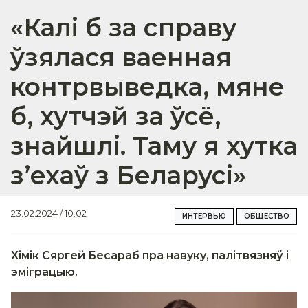
«Калі б за справу
ўзялася ваенная
контрвыведка, мяне
б, хутчэй за ўсё,
знайшлі. Таму я хутка
з’ехаў з Беларусі»
23.02.2024 / 10:02
ИНТЕРВЬЮ
ОБЩЕСТВО
Хімік Сяргей Бесараб пра навуку, палітвязняў і
эміграцыю.