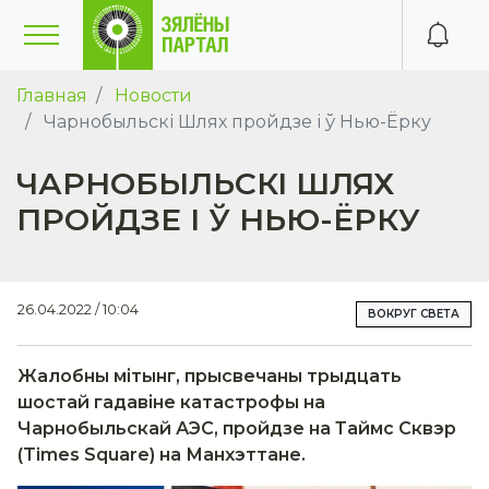
Главная
Новости
Чарнобыльскі Шлях пройдзе і ў Нью-Ёрку
ЧАРНОБЫЛЬСКІ ШЛЯХ
ПРОЙДЗЕ І Ў НЬЮ-ЁРКУ
26.04.2022 / 10:04
ВОКРУГ СВЕТА
Жалобны мітынг, прысвечаны трыдцать
шостай гадавіне катастрофы на
Чарнобыльскай АЭС, пройдзе
на Таймс Сквэр
(
Times
Square
) на Манхэттане.