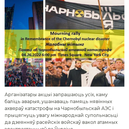
Арганізатары акцыі запрашаюць усіх, каму
баліць аварыя, ушанаваць памяць нявінных
ахвяраў катастрофы на Чарнобыльскай АЭС і
прыцягнуць увагу міжнароднай супольнасьці
да дзеянняў расейскіх войскаў вакол атамных