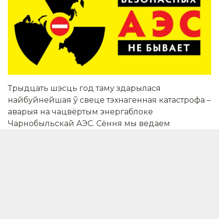
Трыдцать шэсць год таму здарылася
найбуйнейшая ў свеце тэхнагенная катастрофа –
аварыя на чацвёртым энергаблоке
Чарнобыльскай АЭС. Сёння мы ведаем
дакладны час, калі адбыўся выбух –
01:23:47.
Трыццаць шэсть год таму пра тое, што
здарылася страшная трагедыя, наступствы якой
будуць уплываць на лёсы людзей цягам
стагоддзяў, ведалі адзінкі. Ведалі і намагаліся
гэтыя веды схаваць ад іншых. Бо галоўным
лічылі «захаваць твар» і «не дапусціць панікі».