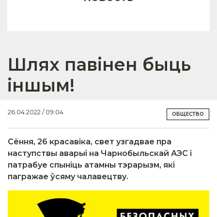
Шлях павінен быць
іншым!
26.04.2022 / 09:04
ОБЩЕСТВО
Сёння, 26 красавіка, свет узгадвае пра
наступствы аварыі на Чарнобыльскай АЭС і
патрабуе спыніць атамны тэрарызм, які
пагражае ўсяму чалавецтву.