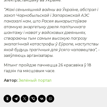
электрастанцыяў ва Ўкраіне.
“Жахі сёньняшняй вайны ва Ўкраіне, абстрэл і
захоп Чарнобыльскай і Запарожскай АЭС
паказалі нам, што Расея выкарыстоўвае
атамную энэргетыку дзеля палітычнага
шантажу і нават у вайсковых дзеяньнях,
ствараючы тым самым высокую пагрозу
экалагічнай катастрофы ў Еўропе, наступствы
якой будуць трагічныя для ўсяго чалавецтва”,
-
заяўляюць арганізатары.
Мітынг пройдзе пачнецца 26 красавіка ў 18
гадзін па мясцовым часе.
Автор
:
Зелёный портал