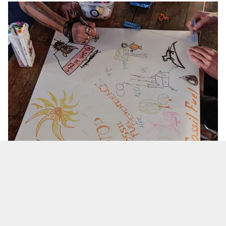
Фота - з архіву героя
Але раптоўная паездка ў Грузію якраз
напярэдадні расійскага ўварвання ва Украіну
перакрэсліла планы: вярнуцца ў Кіеў актывіст не