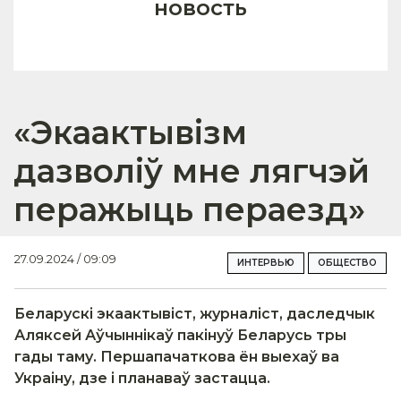
новость
«Экаактывізм
дазволіў мне лягчэй
перажыць пераезд»
27.09.2024 / 09:09
ИНТЕРВЬЮ
ОБЩЕСТВО
Беларускі экаактывіст, журналіст, даследчык
Аляксей Аўчыннікаў пакінуў Беларусь тры
гады таму. Першапачаткова ён выехаў ва
Украіну, дзе і планаваў застацца.