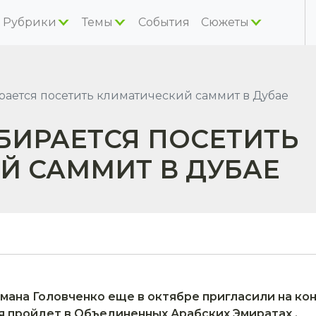
Рубрики
Темы
События
Сюжеты
ается посетить климатический саммит в Дубае
БИРАЕТСЯ ПОСЕТИТЬ
Й САММИТ В ДУБАЕ
мана Головченко еще в октябре пригласили на к
я пройдет в Объединенных Арабских Эмиратах .