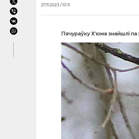
27.11.2023 / 10:11
Пячураўку Х’юма знайшлі па 