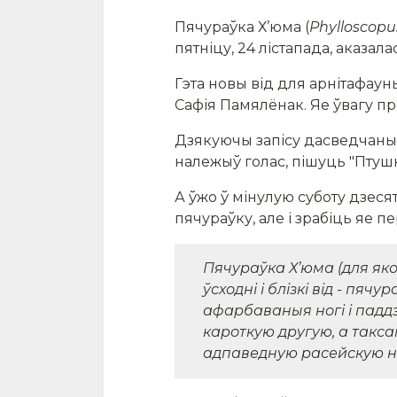
Пячураўка Х’юма (
Phylloscopu
пятніцу, 24 лістапада, аказа
Гэта новы від для арнітафаун
Сафія Памялёнак. Яе ўвагу пр
Дзякуючы запісу дасведчаныя
належыў голас, пішуць "Птушк
А ўжо ў мінулую суботу дзеся
пячураўку, але і зрабіць яе 
Пячураўка Х’юма (для як
ўсходні і блізкі від - пячу
афарбаваныя ногі і падд
кароткую другую, а такс
адпаведную расейскую на