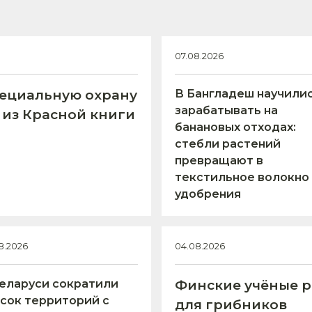
07.08.2026
пециальную охрану
В Бангладеш научили
зарабатывать на
 из Красной книги
банановых отходах:
стебли растений
превращают в
текстильное волокно
удобрения
8.2026
04.08.2026
еларуси сократили
Финские учёные р
сок территорий с
для грибников