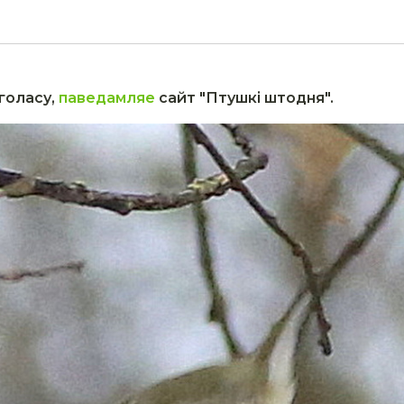
голасу,
паведамляе
сайт "Птушкі штодня".