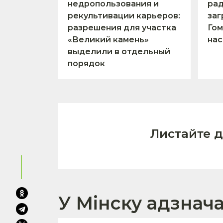
недропользования и
ра
рекультивации карьеров:
заг
разрешения для участка
Гом
«Великий камень»
нас
выделили в отдельный
порядок
Листайте 
У Мінску адзнач