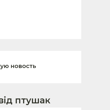
ую новость
від птушак