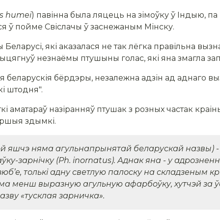
s
humei
) павінна была ляцець на зімоўку ў Індыю, 
лася ў пойме Свіслачы ў заснежаным Мінску.
ы Беларусі, які аказалася не так лёгка правільна вы
ыцягнуў незнаёмы птушыны голас, які яна змагла зап
 беларускія бёрдэры, незалежна адзін ад аднаго вы
і штодня".
ткі аматараў назіранняў птушак з розных частак краін
першыя здымкі.
ой яшчэ няма агульнапрынятай беларускай назвы) -
раўку-зарнічку (
Ph
.
inornatus
). Аднак яна - у адрознен
зюб’е, толькі адну светлую палоску на складзеным к
ама менш выразную агульную афарбоўку, хутчэй за ў
зву «тусклая зарничка».