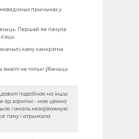
па невядомых прычынах у
значыць. Першай яе пачула
ісаць.
значылі, каму канкрэтна
ы змаглі не толькі ўбачыць
 даволі падобная на іншы
не ад зарнічкі - мае цёмна
рыле і амаль незаўважную
сё таму і атрымала