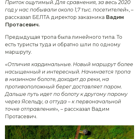
Приток ощутимый. Для сравнения, за весь 2020
год у нас побывали около 1,7 тыс. посетителей
», –
рассказал БЕЛТА директор заказника
Вадим
Протасевич.
Предыдущая тропа была линейного типа. То
есть туристы туда и обратно шли по одному
маршруту.
«
Отличия кардинальные. Новый маршрут более
насыщенный и интересный. Начинается тропа
в низинном болоте, доходит до реки, на
противоположный берег доставляет паром.
Дальше путь идет по болоту к другому парому
через Ясельду, а оттуда
–
к первоначальной
точке отправления
»
,
– рассказал Вадим
Протасевич.