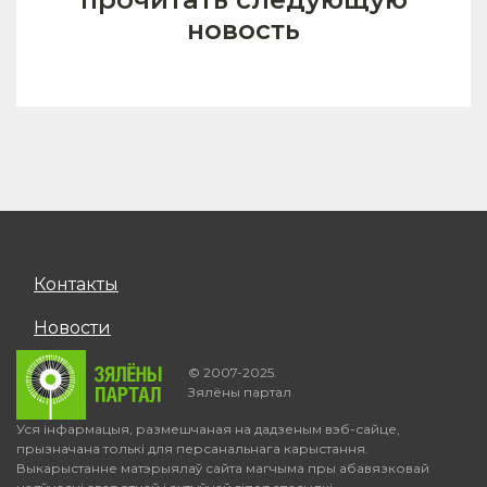
новость
Контакты
Новости
© 2007-2025.
Зялёны партал
Уся інфармацыя, размешчаная на дадзеным вэб-сайце,
прызначана толькі для персанальнага карыстання.
Выкарыстанне матэрыялаў сайта магчыма пры абавязковай