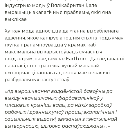
індустрыю моды ў Вялікабрытаніі, але і
вырашыць экалагічныя праблемы, якія яна
выклікае.
Хуткая мода адносіцца да «танна вырабленага
адзення, якое капіруе апошнія стылі з подыумаў
і хутка прапампоўвацца ў крамах, каб
максімальна выкарыстоўваць сучасныя
тэндэнцыі», паведамляе Earth.org. Даследаванні
паказалі, што практыка хуткай масавай
вытворчасці таннага адзення мае некалькі
разбуральных наступстваў.
«
Ад вырошчвання вадаёмістай бавоўны да
выкіду неачышчаных фарбавальнікаў у
мясцовыя крыніцы вады, да нізкіх заробкаў
рабочых і дрэнных умоў працы; экалагічныя і
сацыяльныя выдаткі, звязаныя з тэкстыльнай
вытворчасцю, шырока распаўсюджаны
», –