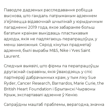
Паводле дадзеных расследавання робіцца
выснова, што гандаль патрыманым адзеннем
зʼяўляецца відавочнай шчылінай у юрыдычным
пагадненні 2019 года, якое забараняе больш
багатым краінам выкідваць пластыкавыя
адходы, якія не падлягаюць перапрацоўцы, у
менш заможныя. Сярод кінутых прадметаў
адзення, былі вырабы M&S, Nike і Yves Saint
Laurent.
Следчыя выявілі, што фірмы па перапрацоўцы
другаснай сыравіны, якія ўваходзяць у спіс
партнёраў дабрачынных крам, у тым ліку Sue
Ryder, Cancer Research, Barnardos, Marie Curie, the
British Heart Foundation і Брытанскі Чырвоны
Крыж, экспартавалі адзенне ў Кенію.
Сапраўдны маштаб праблемы, верагодна, значна