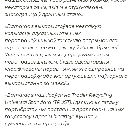
нашых больш чым 600 рознічных крамах, часам
некаторыя рэчы, якія мы атрымліваем,
знаходзяцца ў дрэнным стане»
.
«
Barnardo's выкарыстоўвае невялікую
колькасць адказных і этычных
перапрацоўшчыкаў тэкстылю патрыманага
адзення, якое не мае рынку ў Вялікабрытаніі.
Увесь тэкстыль, які мы адпраўляем гэтым
перапрацоўшчыкам, будзе адсартаваны і
класіфікаваны перад тым, як яго адправяць на
перапрацоўку або экспартуюць для паўторнага
выкарыстання за мяжой»
.
«Barnardoʼs падпісаўся на Trader Recycling
Universal Standard (TRUST), і дзякуючы гэтаму
партнёрству мы пастаянна правяраем нашых
гандляроў і просім іх запэўніць нас у
сумленнасці іх працэсаў».