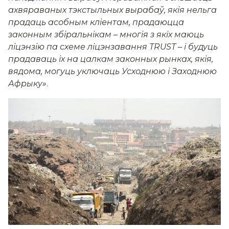
ахвяраваных тэкстыльных вырабаў, якія нельга
прадаць асобным кліентам, прадаюцца
законным збіральнікам – многія з якіх маюць
ліцэнзію па схеме ліцэнзавання TRUST – і будуць
прадаваць іх на цалкам законных рынках, якія,
вядома, могуць уключаць Усходнюю і Заходнюю
Афрыку»
.