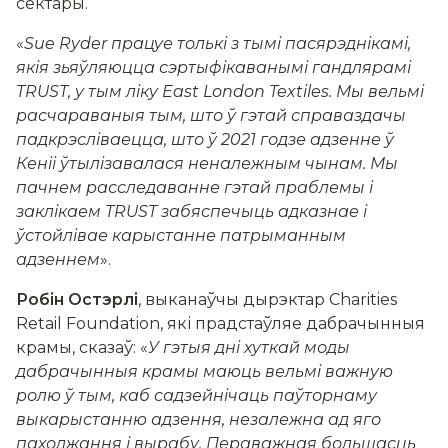
сектары.
«
Sue Ryder працуе толькі з тымі пасярэднікамі,
якія зьяўляюцца сэртыфікаванымі гандлярамі
TRUST, у тым ліку East London Textiles. Мы вельмі
расчараваныя тым, што ў гэтай справаздачы
падкрэсліваецца, што ў 2021 годзе адзенне ў
Кеніі ўтылізавалася неналежным чынам. Мы
пачнем расследаванне гэтай праблемы і
заклікаем TRUST забяспечыць адказнае і
ўстойлівае карыстанне патрыманным
адзеннем
».
Робін Остэрлі
, выканаўчы дырэктар Charities
Retail Foundation, які прадстаўляе дабрачынныя
крамы, сказаў: «
У гэтыя дні хуткай моды
дабрачынныя крамы маюць вельмі важную
ролю ў тым, каб садзейнічаць паўторнаму
выкарыстанню адзення, незалежна ад яго
паходжання і вырабу. Пераважная большасць