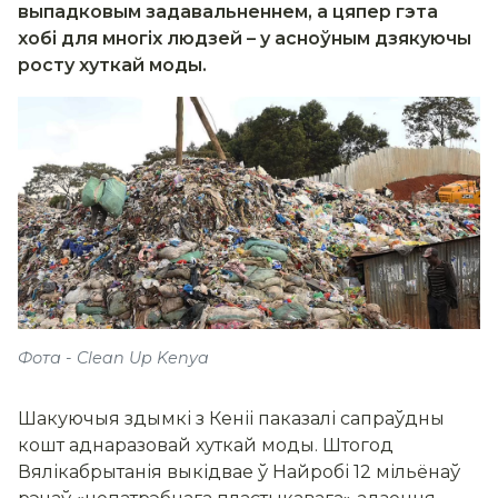
выпадковым задавальненнем, а цяпер гэта
хобі для многіх людзей – у асноўным дзякуючы
росту хуткай моды.
Фота - Clean Up Kenya
Шакуючыя здымкі з Кеніі паказалі сапраўдны
кошт аднаразовай хуткай моды. Штогод
Вялікабрытанія выкідвае ў Найробі 12 мільёнаў