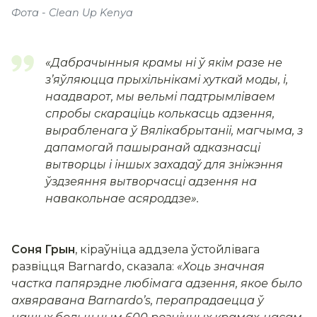
Фота - Clean Up Kenya
«
Дабрачынныя крамы ні ў якім разе не
зʼяўляюцца прыхільнікамі хуткай моды, і,
наадварот, мы вельмі падтрымліваем
спробы скараціць колькасць адзення,
вырабленага ў Вялікабрытаніі, магчыма, з
дапамогай пашыранай адказнасці
вытворцы і іншых захадаў для зніжэння
ўздзеяння вытворчасці адзення на
навакольнае асяроддзе
».
Соня Грын
, кіраўніца аддзела ўстойлівага
развіцця Barnardo, сказала:
«Хоць значная
частка папярэдне любімага адзення, якое было
ахвяравана Barnardoʼs, перапрадаецца ў