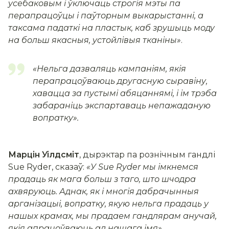
усебаковым і ўключаць строгія мэты па
перапрацоўцы і паўторным выкарыстанні, а
таксама падаткі на пластык, каб зрушыць моду
на больш якасныя, устойлівыя тканіны»
.
«Нельга дазваляць кампаніям, якія
перапрацоўваюць другасную сыравіну,
хавацца за пустымі абяцаннямі, і ім трэба
забараніць экспартаваць непажаданую
вопратку»
.
Марцін Уілдсміт
, дырэктар па рознічным гандлі
Sue Ryder, сказаў:
«У Sue Ryder мы імкнемся
прадаць як мага больш з таго, што шчодра
ахвяруюць. Аднак, як і многія дабрачынныя
арганізацыі, вопратку, якую нельга прадаць у
нашых крамах, мы прадаем гандлярам анучай,
якія апрацоўваюць ад нашага імя»
.