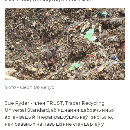
Фота - Clean Up Kenya
Sue Ryder - член TRUST, Trader Recycling
Universal Standard, абʼяднання дабрачынных
арганізацый і перапрацоўшчыкаў тэкстылю,
накіраваных на павышэнне стандартаў у