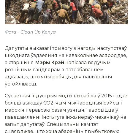
Фота - Clean Up Kenya
Дэпутаты выказалі трывогу з нагоды наступстваў
шкоднага ўздзеяння на навакольнае асяроддзе,
а старшыня
Мэры Крэй
напісала вядучым
рознічным гандлярам з патрабаваннем
адказаць, што яны робяць для павышэння
ўстойлівасці.
Сусветная індустрыя моды вырабіла ў 2015 годзе
больш выкідаў CO2, чым міжнародныя рэйсы і
марскія перавозкі разам узятыя, гаворыцца ў
паведамленні Інстытута інжынераў-механікаў на
запыт дэпутатаў. Спецыяльны камітэт
сцвярджае, што хоча абараніць прыбытковую