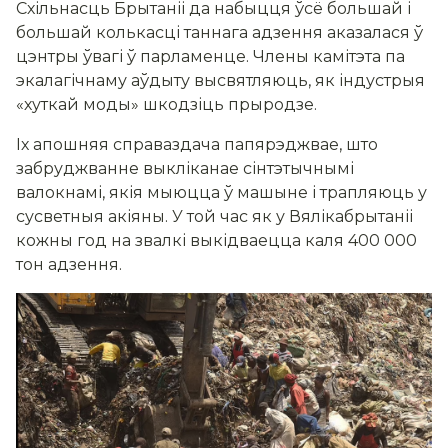
Схільнасць Брытаніі да набыцця ўсё большай і
большай колькасці таннага адзення аказалася ў
цэнтры ўвагі ў парламенце. Члены камітэта па
экалагічнаму аўдыту высвятляюць, як індустрыя
«хуткай моды» шкодзіць прыродзе.
Іх апошняя справаздача папярэджвае, што
забруджванне выкліканае сінтэтычнымі
валокнамі, якія мыюцца ў машыне і трапляюць у
сусветныя акіяны. У той час як у Вялікабрытаніі
кожны год на звалкі выкідваецца каля 400 000
тон адзення.