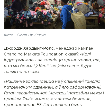
Фота - Clean Up Kenya
Джордж Хардынг-Ролс
, менеджэр кампаніі
Changing Markets Foundation, сказаў:
«Калі
індустрыя моды не зменіцца прынцыпова, тое,
што мы бачылі ў Кеніі і ва ўсім свеце, будзе
толькі пачаткам»
.
«Рашэнне заключаецца не ў спыненні гандлю
патрыманым адзеннем, а ў яго рэфармаванні.
Гэтай геданістычнай індустрыі патрэбны межы і
правілы. Такім чынам, мы вітаем бачанне,
прапанаванае ЕЗ. Гэта павінна быць