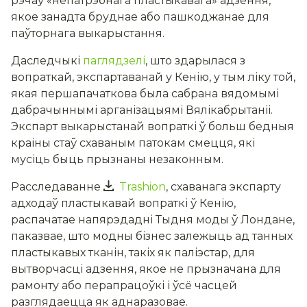
рэчаў «непатрэбнага пластыкавага» адзення,
якое занадта бруднае або пашкоджанае для
паўторнага выкарыстання.
Даследчыкі
паглядзелі
, што здарылася з
вопраткай, экспартаванай у Кенію, у тым ліку той,
якая першапачаткова была сабрана вядомымі
дабрачыннымі арганізацыямі Вялікабрытаніі.
Экспарт выкарыстанай вопраткі ў больш бедныя
краіны стаў схаваным патокам смецця, які
мусіць быць прызнаны незаконным.
Расследаванне
Trashion
, схаванага экспарту
адходаў пластыкавай вопраткі ў Кенію,
распачатае напярэдадні Тыдня моды ў Лондане,
паказвае, што модны бізнес залежыць ад танных
пластыкавых тканін, такіх як паліэстар, для
вытворчасці адзення, якое не прызначана для
рамонту або перапрацоўкі і ўсё часцей
разглядаецца як аднаразовае.