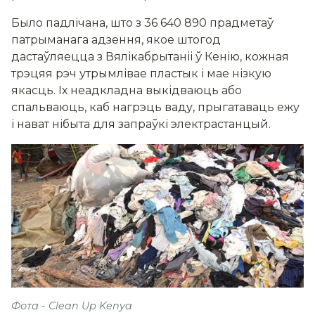
Было падлічана, што з 36 640 890 прадметаў
патрыманага адзення, якое штогод
дастаўляецца з Вялікабрытаніі ў Кенію, кожная
трэцяя рэч утрымлівае пластык і мае нізкую
якасць. Іх неадкладна выкідваюць або
спальваюць, каб нагрэць ваду, прыгатаваць ежу
і нават нібыта для запраўкі электрастанцый.
Фота - Clean Up Kenya