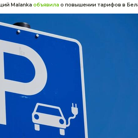
ций Malanka
объявила
о повышении тарифов в Бела