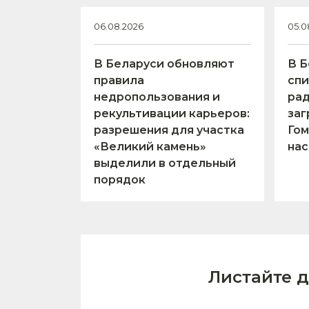
06.08.2026
05.0
В Беларуси обновляют
В Б
правила
спи
недропользования и
ра
рекультивации карьеров:
заг
разрешения для участка
Гом
«Великий камень»
нас
выделили в отдельный
порядок
Листайте 