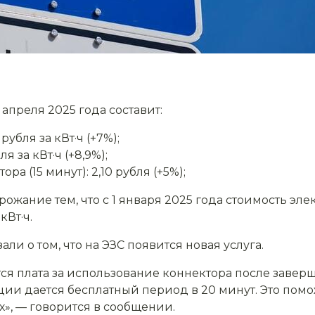
1 апреля 2025 года составит:
рубля за кВт·ч (+7%);
я за кВт·ч (+8,9%);
а (15 минут): 2,10 рубля (+5%);
жание тем, что с 1 января 2025 года стоимость эл
кВт·ч.
али о том, что на ЭЗС появится новая услуга.
ся плата за использование коннектора после заверш
ции дается бесплатный период в 20 минут. Это пом
х», — говорится в сообщении.