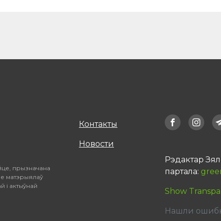
Контакты
Новости
Рэдактар Зял
йце, прызначана
партала:
gree
не матэрыялаў
й і актыўнай
Show Transpa
Нашли ошибку