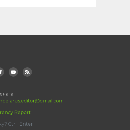
ёнага
nbelarus.editor@gmail.com
rency Report
? Ctrl+Enter