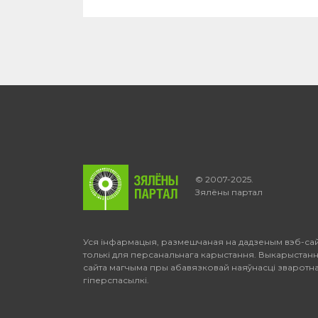
© 2007-2025.
Зялёны партал
Уся інфармацыя, размешчаная на дадзеным вэб-са
толькі для персанальнага карыстання. Выкарыстан
сайта магчыма пры абавязковай наяўнасці зваротна
гіперспасылкі.