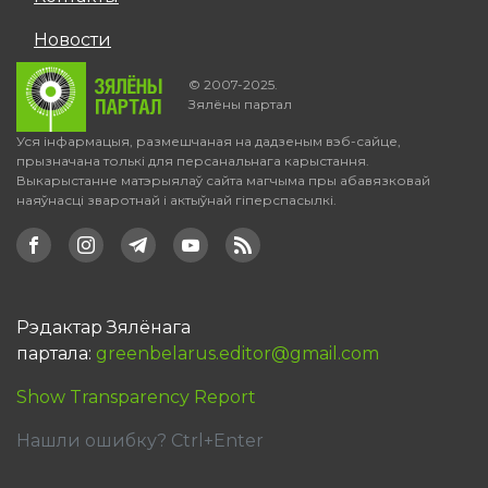
Новости
© 2007-2025.
Зялёны партал
Уся інфармацыя, размешчаная на дадзеным вэб-сайце,
прызначана толькі для персанальнага карыстання.
Выкарыстанне матэрыялаў сайта магчыма пры абавязковай
наяўнасці зваротнай і актыўнай гіперспасылкі.
Рэдактар Зялёнага
партала:
greenbelarus.editor@gmail.com
Show Transparency Report
Нашли ошибку? Ctrl+Enter