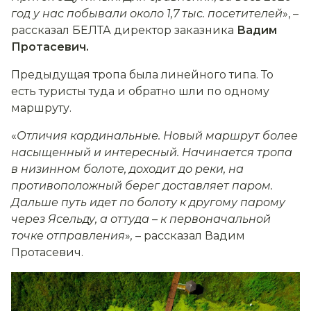
год у нас побывали около 1,7 тыс. посетителей
», –
рассказал БЕЛТА директор заказника
Вадим
Протасевич.
Предыдущая тропа была линейного типа. То
есть туристы туда и обратно шли по одному
маршруту.
«
Отличия кардинальные. Новый маршрут более
насыщенный и интересный. Начинается тропа
в низинном болоте, доходит до реки, на
противоположный берег доставляет паром.
Дальше путь идет по болоту к другому парому
через Ясельду, а оттуда
–
к первоначальной
точке отправления
»
,
– рассказал Вадим
Протасевич.