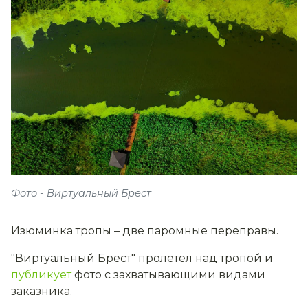
Фото - Виртуальный Брест
Изюминка тропы – две паромные переправы.
"Виртуальный Брест" пролетел над тропой и
публикует
фото с захватывающими видами
заказника.