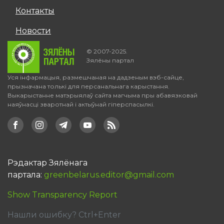
Контакты
Новости
© 2007-2025.
Зялёны партал
Уся інфармацыя, размешчаная на дадзеным вэб-сайце,
прызначана толькі для персанальнага карыстання.
Выкарыстанне матэрыялаў сайта магчыма пры абавязковай
наяўнасці зваротнай і актыўнай гіперспасылкі.
Рэдактар Зялёнага
партала:
greenbelarus.editor@gmail.com
Show Transparency Report
Нашли ошибку? Ctrl+Enter