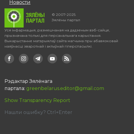
Новости
© 2007-2025.
Зялёны партал
Уся інфармацыя, размешчаная на дадзеным вэб-сайце,
прызначана толькі для персанальнага карыстання.
Выкарыстанне матэрыялаў сайта магчыма пры абавязковай
наяўнасці зваротнай і актыўнай гіперспасылкі.
Рэдактар Зялёнага
партала:
greenbelarus.editor@gmail.com
Show Transparency Report
Нашли ошибку? Ctrl+Enter