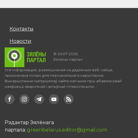
Контакты
Новости
© 2007-2025.
Зялёны партал
Уся інфармацыя, размешчаная на дадзеным вэб-сайце,
прызначана толькі для персанальнага карыстання.
Выкарыстанне матэрыялаў сайта магчыма пры абавязковай
наяўнасці зваротнай і актыўнай гіперспасылкі.
Рэдактар Зялёнага
партала:
greenbelarus.editor@gmail.com