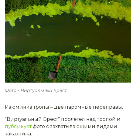
Фото - Виртуальный Брест
Изюминка тропы – две паромные переправы.
"Виртуальный Брест" пролетел над тропой и
публикует
фото с захватывающими видами
заказника.