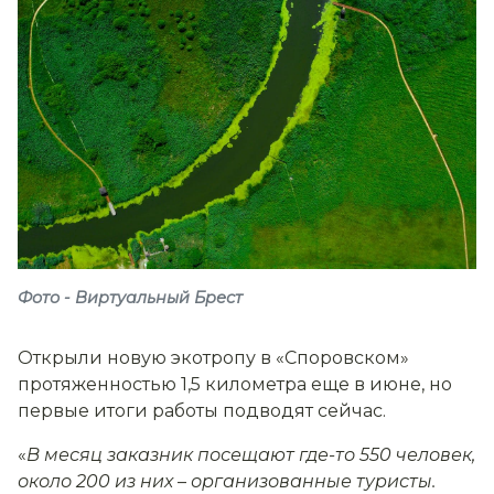
Фото - Виртуальный Брест
Открыли новую экотропу в «Споровском»
протяженностью 1,5 километра еще в июне, но
первые итоги работы подводят сейчас.
«
В месяц заказник посещают где-то 550 человек,
около 200 из них
–
организованные туристы.