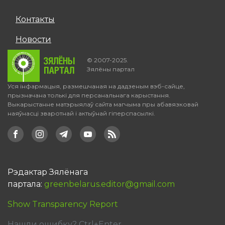
Контакты
Новости
© 2007-2025.
Зялёны партал
Уся інфармацыя, размешчаная на дадзеным вэб-сайце,
прызначана толькі для персанальнага карыстання.
Выкарыстанне матэрыялаў сайта магчыма пры абавязковай
наяўнасці зваротнай і актыўнай гіперспасылкі.
Рэдактар Зялёнага
партала:
greenbelarus.editor@gmail.com
Show Transparency Report
Нашли ошибку? Ctrl+Enter