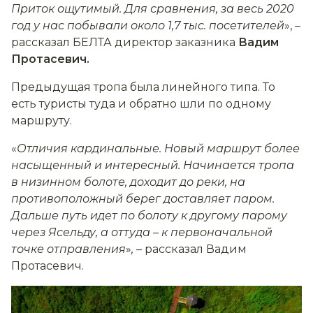
Приток ощутимый. Для сравнения, за весь 2020
год у нас побывали около 1,7 тыс. посетителей
», –
рассказал БЕЛТА директор заказника
Вадим
Протасевич.
Предыдущая тропа была линейного типа. То
есть туристы туда и обратно шли по одному
маршруту.
«
Отличия кардинальные. Новый маршрут более
насыщенный и интересный. Начинается тропа
в низинном болоте, доходит до реки, на
противоположный берег доставляет паром.
Дальше путь идет по болоту к другому парому
через Ясельду, а оттуда
–
к первоначальной
точке отправления
»
,
– рассказал Вадим
Протасевич.