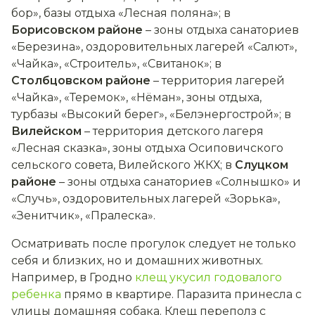
бор», базы отдыха «Лесная поляна»; в
Борисовском районе
– зоны отдыха санаториев
«Березина», оздоровительных лагерей «Салют»,
«Чайка», «Строитель», «Свитанок»; в
Столбцовском районе
– территория лагерей
«Чайка», «Теремок», «Нёман», зоны отдыха,
турбазы «Высокий берег», «Белэнергострой»; в
Вилейском
– территория детского лагеря
«Лесная сказка», зоны отдыха Осиповичского
сельского совета, Вилейского ЖКХ; в
Слуцком
районе
– зоны отдыха санаториев «Солнышко» и
«Случь», оздоровительных лагерей «Зорька»,
«Зенитчик», «Пралеска».
Осматривать после прогулок следует не только
себя и близких, но и домашних животных.
Например, в Гродно
клещ укусил годовалого
ребенка
прямо в квартире. Паразита принесла с
улицы домашняя собака. Клещ переполз с