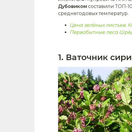
Дубовиком
составили ТОП-10
среднегодовых температур.
Цена зелёных листьев. К
Первобытные леса Шрёди
1. Ваточник сир