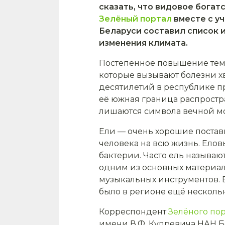
сказать, что видовое богат
Зелёный портал
вместе с у
Беларуси составил список и
изменения климата.
Постепенное повышение темп
которые вызывают болезни х
десятилетий в республике п
её южная граница распростр
лишаются символа вечной мо
Ели — очень хорошие постав
человека на всю жизнь. Ело
бактерии. Часто ель называ
одним из основных материал
музыкальных инструментов. 
было в регионе ещё нескольк
Корреспондент
Зелёного пор
имени В.Ф. Купревича НАН 