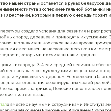
ство нашей страны останется в руках беларусов д
чёными Института экспериментальной ботаники и
з 10 растений, которым в первую очередь грозит 
ературы создало условия для развития и распрост
войных пород деревьев и приводят к их усыханию.
роизошло значительное сокращение ареола произр
анения сместилась на несколько десятков километр
лодости, которыми их считали наши предки.
щики кислорода: 3-4 ели средней величины обесп
вый лес насыщает воздух летучими веществами, кот
ют ещё и музыкальным деревом. Её древесина благо
ов для изготовления резонирующих частей роялей,
В то же время, например, Полесье пополнилось нов
о десятков лет назад.
тал
а вместе с научными сотрудниками Института э
Беларуси
Максимом Ермохиным, Аркадием Скурат