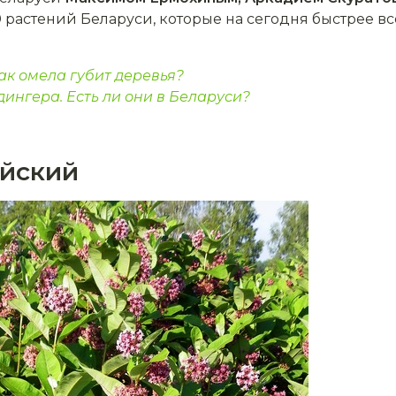
 растений Беларуси, которые на сегодня быстрее в
ак омела губит деревья?
нгера. Есть ли они в Беларуси?
ийский