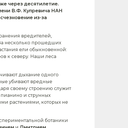
аже через десятилетие.
мени В.Ф. Купревича НАН
исчезновение из-за
ранения вредителей,
 За несколько прошедших
астания ели обыкновенной:
ов к северу. Наши леса
ечивают дыхание одного
орые убивают вредные
даря своему строению служит
 пианино и струнных
ыми растениями, которых не
кспериментальной ботаники
овичем
и
Дмитрием