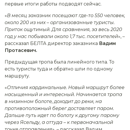
первые итоги работы подводят сейчас.
«
В месяц заказник посещают где-то 550 человек,
около 200 из них
–
организованные туристы.
Приток ощутимый. Для сравнения, за весь 2020
год у нас побывали около 1,7 тыс. посетителей
», –
рассказал БЕЛТА директор заказника
Вадим
Протасевич.
Предыдущая тропа была линейного типа. То
есть туристы туда и обратно шли по одному
маршруту.
«
Отличия кардинальные. Новый маршрут более
насыщенный и интересный. Начинается тропа
в низинном болоте, доходит до реки, на
противоположный берег доставляет паром.
Дальше путь идет по болоту к другому парому
через Ясельду, а оттуда
–
к первоначальной
точке отправления
»
,
– рассказал Вадим