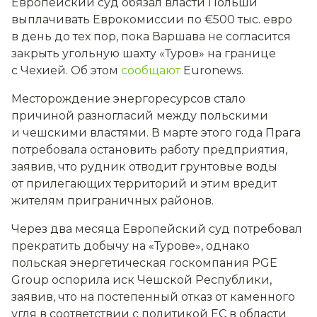
Европейский суд обязал власти Польши
выплачивать Еврокомиссии по €500 тыс. евро
в день до тех пор, пока Варшава не согласится
закрыть угольную шахту «Туров» на границе
с Чехией. Об этом
сообщают
Euronews.
Месторождение энергоресурсов стало
причиной разногласий между польскими
и чешскими властями. В марте этого года Прага
потребовала остановить работу предприятия,
заявив, что рудник отводит грунтовые воды
от прилегающих территорий и этим вредит
жителям приграничных районов.
Через два месяца Европейский суд потребовал
прекратить добычу на «Турове», однако
польская энергетическая госкомпания PGE
Group оспорила иск Чешской Республики,
заявив, что на постепенный отказ от каменного
угля в соответствии с политикой ЕС в области