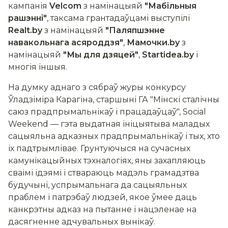
кампанія
Velcom
з намінацыяй
"Мабільныя
рашэнні"
, таксама грантадаўцамі выступілі
Realt.by
з намінацыяй
"Паляпшэнне
навакольнага асяроддзя"
,
Мамочки.by
з
намінацыяй
"Мы для дзяцей"
,
Startidea.by
і
многія іншыя.
На думку аднаго з сябраў журы конкурсу
Ўладзіміра Карагіна, старшыні ГА "Мінскі сталічны
саюз прадпрымальнікаў і працадаўцаў", Social
Weekend — гэта выдатная ініцыятыва маладых
сацыяльна адказных прадпрымальнікаў і тых, хто
іх падтрымлівае. Грунтуючыся на сучасных
камунікацыйных тэхналогіях, яны захапляюць
сваімі ідэямі і ствараюць мадэль грамадзтва
будучыні, успрымальнага да сацыяльных
праблем і патрэбаў людзей, якое ўмее даць
канкрэтны адказ на пытанне і нацэленае на
дасягненне адчувальных вынікаў.