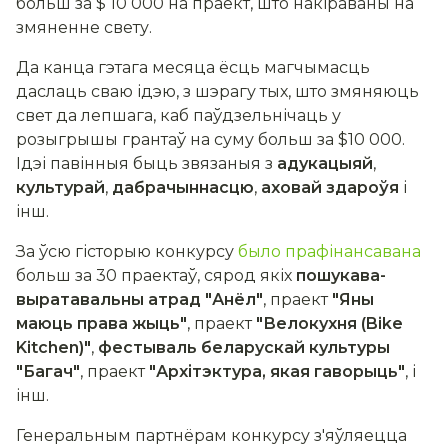
больш за $ 10 000 на праект, што накіраваны на
змяненне свету.
Да канца гэтага месяца ёсць магчымасць
даслаць сваю ідэю, з шэрагу тых, што змяняюць
свет да лепшага, каб паўдзельнічаць у
розыгрышы грантаў на суму больш за $10 000.
Ідэі павінныя быць звязаныя з
адукацыяй
,
культурай
,
дабрачыннасцю
,
аховай здароўя
і
інш.
За ўсю гісторыю конкурсу
было прафінансавана
больш за 30 праектаў, сярод якіх
пошукава-
выратавальны атрад "Анёл"
, праект
"Яны
маюць права жыць"
, праект
"Велокухня (Bike
Kitchen)"
,
фестываль беларускай культуры
"Багач"
, праект
"Архітэктура, якая гаворыць"
, і
інш.
Генеральным партнёрам конкурсу з'яўляецца