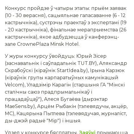
Конкурс пройдзе ў чатыры этапы: прыём заявак
(10 - 30 верасня), сацыяльнае галасаванне (6 - 12
кастрычніка), сустрэчы праектаў з экспертамі (19
- 20 кастрычніка), фінальнае мерапрыемства (26
кастрычніка), якое адбудзецца ў канферэнц-
зале CrownePlaza Minsk Hotel.
У журы конкурсу ўвойдуць: Юрый Зісер
(заснавальнік і саўладальнік TUT.BY), Аляксандр
Скрабоўскі (кіраўнік StartIdea.by), Ірына Карзюк
(кіраўнік групы карпаратыўных камунікацый
Velcom), Уладзімір Карагін (старшыня ГА "Мінскі
сталічны саюз прадпрымальнікаў і
працадаўцаў"), Алеся Бугаёва (дырэктар
MaeSens.by), Арцём Рыбакін (тэлевядучы, акцёр,
МС), Кацярына Пытлева (тэлевядучая, журналіст,
ды-джэй радыё "Мір") і іншыя.
Удзел у конкурсе бясплатны.
Заяўкі
прымаюцца