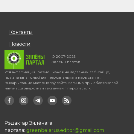
Контакты
Новости
© 2007-2025.
Зялёны партал
Уся інфармацыя, размешчаная на дадзеным вэб-сайце,
прызначана толькі для персанальнага карыстання.
Выкарыстанне матэрыялаў сайта магчыма пры абавязковай
наяўнасці зваротнай і актыўнай гіперспасылкі.
Рэдактар Зялёнага
партала:
greenbelarus.editor@gmail.com