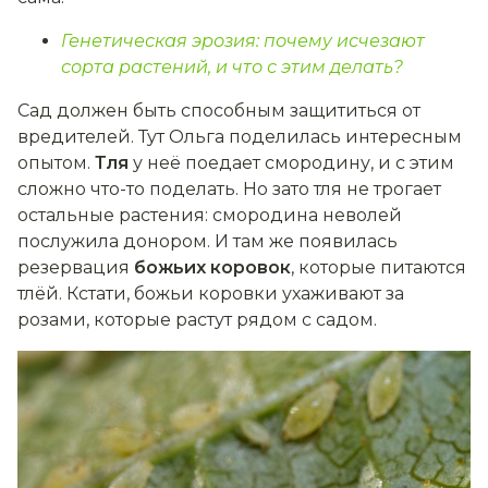
Генетическая эрозия: почему исчезают
сорта растений, и что с этим делать?
Сад должен быть способным защититься от
вредителей. Тут Ольга поделилась интересным
опытом.
Тля
у неё поедает смородину, и с этим
сложно что-то поделать. Но зато тля не трогает
остальные растения: смородина неволей
послужила донором. И там же появилась
резервация
божьих коровок
, которые питаются
тлёй. Кстати, божьи коровки ухаживают за
розами, которые растут рядом с садом.