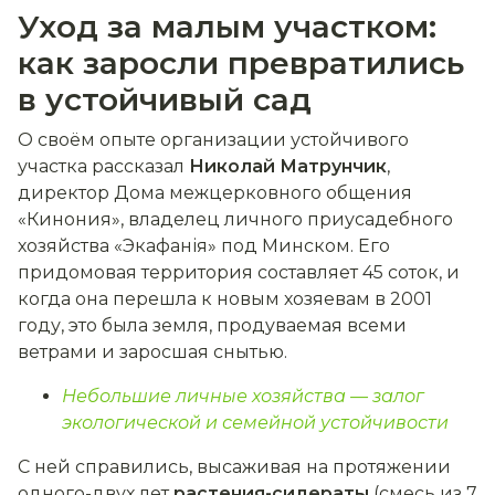
Уход за малым участком:
как заросли превратились
в устойчивый сад
О своём опыте организации устойчивого
участка рассказал
Николай Матрунчик
,
директор Дома межцерковного общения
«Кинония», владелец личного приусадебного
хозяйства «Экафанія» под Минском. Его
придомовая территория составляет 45 соток, и
когда она перешла к новым хозяевам в 2001
году, это была земля, продуваемая всеми
ветрами и заросшая снытью.
Небольшие личные хозяйства — залог
экологической и семейной устойчивости
С ней справились, высаживая на протяжении
одного-двух лет
растения-сидераты
(смесь из 7