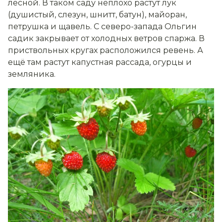
лесной. В таком саду неплохо растут лук
(душистый, слезун, шнитт, батун), майоран,
петрушка и щавель. С северо-запада Ольгин
садик закрывает от холодных ветров спаржа. В
приствольных кругах расположился ревень. А
ещё там растут капустная рассада, огурцы и
земляника.