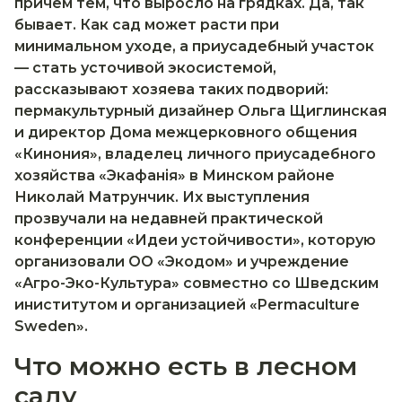
причём тем, что выросло на грядках. Да, так
бывает. Как сад может расти при
минимальном уходе, а приусадебный участок
— стать усточивой экосистемой,
рассказывают хозяева таких подворий:
пермакультурный дизайнер Ольга Щиглинская
и директор Дома межцерковного общения
«Кинония», владелец личного приусадебного
хозяйства «Экафанія» в Минском районе
Николай Матрунчик. Их выступления
прозвучали на недавней практической
конференции «Идеи устойчивости», которую
организовали ОО «Экодом» и учреждение
«Агро-Эко-Культура» совместно со Шведским
иниститутом и организацией «Permaculture
Sweden».
Что можно есть в лесном
саду