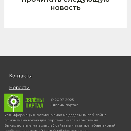
новость
Контакты
Новости
© 2007-2025.
Зялёны партал
Уся інфармацыя, размешчаная на дадзеным вэб-сайце,
прызначана толькі для персанальнага карыстання.
Выкарыстанне матэрыялаў сайта магчыма пры абавязковай
наяўнасці зваротнай і актыўнай гіперспасылкі.