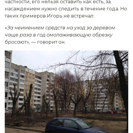
частности, его нельзя оставить как есть, за
насаждением нужно следить в течение года. Но
таких примеров Игорь не встречал:
«
З
а неимением средств
на
ух
од
за деревом
чаще раза в год омол
аж
ивающую обрезку
бросают»,
— говорит он.