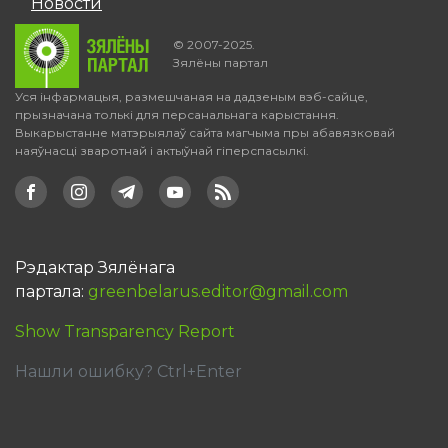
Новости
© 2007-2025.
Зялёны партал
Уся інфармацыя, размешчаная на дадзеным вэб-сайце,
прызначана толькі для персанальнага карыстання.
Выкарыстанне матэрыялаў сайта магчыма пры абавязковай
наяўнасці зваротнай і актыўнай гіперспасылкі.
Рэдактар Зялёнага
партала:
greenbelarus.editor@gmail.com
Show Transparency Report
Нашли ошибку? Ctrl+Enter