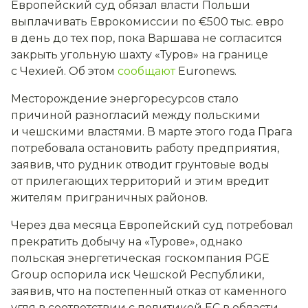
Европейский суд обязал власти Польши
выплачивать Еврокомиссии по €500 тыс. евро
в день до тех пор, пока Варшава не согласится
закрыть угольную шахту «Туров» на границе
с Чехией. Об этом
сообщают
Euronews.
Месторождение энергоресурсов стало
причиной разногласий между польскими
и чешскими властями. В марте этого года Прага
потребовала остановить работу предприятия,
заявив, что рудник отводит грунтовые воды
от прилегающих территорий и этим вредит
жителям приграничных районов.
Через два месяца Европейский суд потребовал
прекратить добычу на «Турове», однако
польская энергетическая госкомпания PGE
Group оспорила иск Чешской Республики,
заявив, что на постепенный отказ от каменного
угля в соответствии с политикой ЕС в области