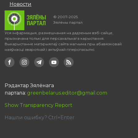
Новости
© 2007-2025.
Зялёны партал
Уся інфармацыя, размешчаная на дадзеным вэб-сайце,
прызначана толькі для персанальнага карыстання.
Выкарыстанне матэрыялаў сайта магчыма пры абавязковай
наяўнасці зваротнай і актыўнай гіперспасылкі.
Рэдактар Зялёнага
партала:
greenbelarus.editor@gmail.com
Show Transparency Report
Нашли ошибку? Ctrl+Enter