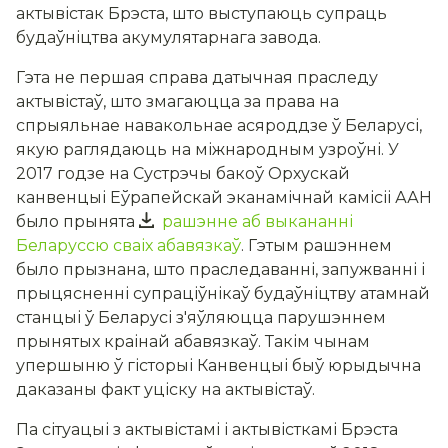
актывістак Брэста, што выступаюць супраць
будаўніцтва акумулятарнага завода.
Гэта не першая справа датычная праследу
актывістаў, што змагаюцца за права на
спрыяльнае навакольнае асяроддзе ў Беларусі,
якую раглядаюць на міжнародным узроўні. У
2017 годзе на Сустрэчы бакоў Орхускай
канвенцыі Еўрапейскай эканамічнай камісіі ААН
было прынята
рашэнне аб выкананні
Беларуссю сваіх абавязкаў
. Гэтым рашэннем
было прызнана, што праследаванні, запужванні і
прыцясненні супраціўнікаў будаўніцтву атамнай
станцыі ў Беларусі з'яўляюцца парушэннем
прынятых краінай абавязкаў. Такім чынам
упершыню ў гісторыі Канвенцыі быў юрыдычна
даказаны факт уціску на актывістаў.
Па сітуацыі з актывістамі і актывісткамі Брэста