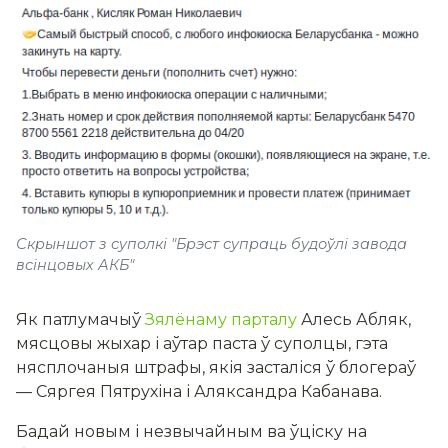
Скрыншот з суполкі "Брэст супраць будоўлі завода
всінцовых АКБ"
Як патлумачыў
Зялёнаму парталу
Алесь Абляк,
мясцовы жыхар і аўтар паста ў суполцы, гэта
нясплочаныя штрафы, якія засталіся ў блогераў
— Сяргея Пятрухіна і Аляксандра Кабанава.
Бадай новым і незвычайным ва ўціску на