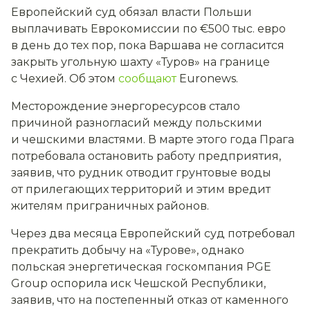
Европейский суд обязал власти Польши
выплачивать Еврокомиссии по €500 тыс. евро
в день до тех пор, пока Варшава не согласится
закрыть угольную шахту «Туров» на границе
с Чехией. Об этом
сообщают
Euronews.
Месторождение энергоресурсов стало
причиной разногласий между польскими
и чешскими властями. В марте этого года Прага
потребовала остановить работу предприятия,
заявив, что рудник отводит грунтовые воды
от прилегающих территорий и этим вредит
жителям приграничных районов.
Через два месяца Европейский суд потребовал
прекратить добычу на «Турове», однако
польская энергетическая госкомпания PGE
Group оспорила иск Чешской Республики,
заявив, что на постепенный отказ от каменного