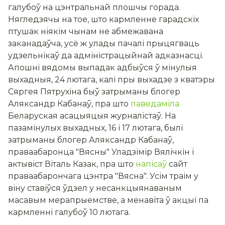
галубоў на цэнтральнай плошчы горада.
Нягледзячы на тое, што кармленне гарадскіх
птушак ніякім чынам не абмежавана
заканадаўча, усё ж улады пачалі прыцягваць
удзельнікаў да адміністрацыйнай адказнасці.
Апошні вядомы выпадак адбыўся ў мінулыя
выхадныя, 24 лютага, калі пры выхадзе з кватэры
Сяргея Пятрухіна быў затрыманы блогер
Аляксандр Кабанаў, пра што
паведаміла
Беларуская асацыяцыя журналістаў. На
пазамінулых выхадных, 16 і 17 лютага, былі
затрыманы блогер Аляксандр Кабанаў,
праваабаронца "Вясны" Уладзімір Вялічкін і
актывіст Віталь Казак, пра што
напісаў
сайт
праваабарончага цэнтра "Вясна". Усім траім у
віну ставіўся ўдзел у несанкцыянаваным
масавым мерапрыемстве, а менавіта ў акцыі па
кармленні галубоў 10 лютага.