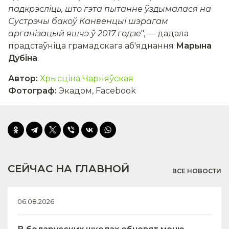
падкрэсліць, што гэта пытанне ўздымалася
на
Сустрэчы бакоў Канвенцыі
шэрагам
арганізацый яшчэ ў 2017 годзе
", — дадала
прадстаўніца грамадскага аб'яднання
Марына
Дубіна
.
Автор
:
Хрысціна Чарняўская
Фотограф
:
Экадом, Facebook
СЕЙЧАС НА ГЛАВНОЙ
ВСЕ НОВОСТИ
06.08.2026