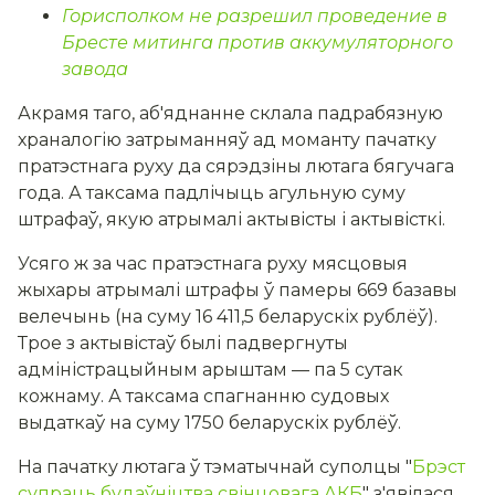
Горисполком не разрешил проведение в
Бресте митинга против аккумуляторного
завода
Акрамя таго, аб'яднанне склала падрабязную
храналогію затрыманняў ад моманту пачатку
пратэстнага руху да сярэдзіны лютага бягучага
года. А таксама падлічыць агульную суму
штрафаў, якую атрымалі актывісты і актывісткі.
Усяго ж за час пратэстнага руху мясцовыя
жыхары атрымалі штрафы ў памеры 669 базавы
велечынь (на суму 16 411,5 беларускіх рублёў).
Трое з актывістаў былі падвергнуты
адміністрацыйным арыштам — па 5 сутак
кожнаму. А таксама спагнанню судовых
выдаткаў на суму 1750 беларускіх рублёў.
На пачатку лютага ў тэматычнай суполцы "
Брэст
супраць буда
ўніц
тва св
і
нцовага АКБ
" з'явілася