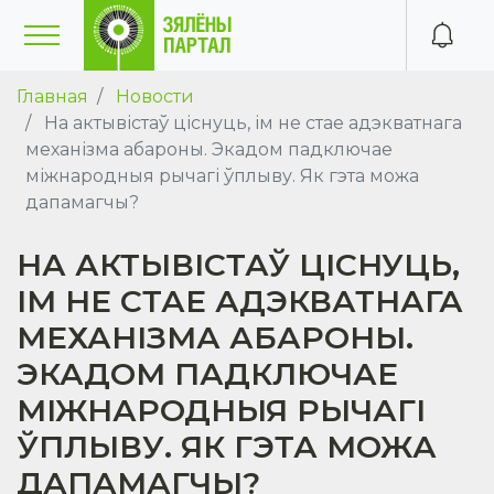
Главная
Новости
На актывістаў ціснуць, ім не стае адэкватнага
механізма абароны. Экадом падключае
міжнародныя рычагі ўплыву. Як гэта можа
дапамагчы?
НА АКТЫВІСТАЎ ЦІСНУЦЬ,
ІМ НЕ СТАЕ АДЭКВАТНАГА
МЕХАНІЗМА АБАРОНЫ.
ЭКАДОМ ПАДКЛЮЧАЕ
МІЖНАРОДНЫЯ РЫЧАГІ
ЎПЛЫВУ. ЯК ГЭТА МОЖА
ДАПАМАГЧЫ?