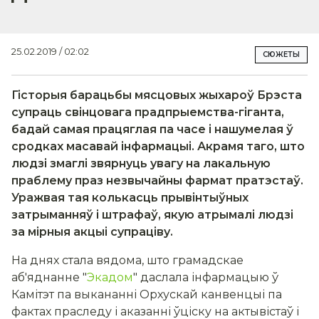
25.02.2019 / 02:02
СЮЖЕТЫ
Гісторыя барацьбы мясцовых жыхароў Брэста
супраць свінцовага прадпрыемства-гіганта,
бадай самая працяглая па часе і нашумелая ў
сродках масавай інфармацыі. Акрамя таго, што
людзі змаглі звярнуць увагу на лакальную
праблему праз незвычайны фармат пратэстаў.
Уражвая тая колькасць прывінтыўных
затрыманняў і штрафаў, якую атрымалі людзі
за мірныя акцыі супраціву.
На днях стала вядома, што грамадскае
аб'яднанне "
Экадом
" даслала інфармацыю ў
Камітэт па выкананні Орхускай канвенцыі па
фактах праследу і аказанні ўціску на актывістаў і