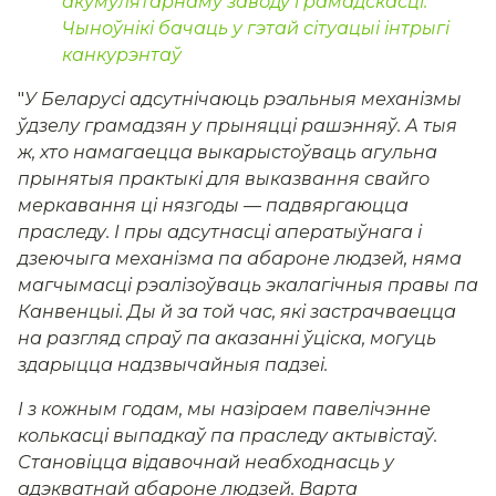
акумулятарнаму заводу грамадскасці.
Чыноўнікі бачаць у гэтай сітуацыі інтрыгі
канкурэнтаў
"
У Беларусі адсутнічаюць рэальныя механізмы
ўдзелу грамадзян у прыняцці рашэнняў. А тыя
ж, хто намагаецца выкарыстоўваць агульна
прынятыя практыкі для выказвання свайго
меркавання ці нязгоды — падвяргаюцца
праследу. І пры адсутнасці аператыўнага і
дзеючыга механізма па абароне людзей, няма
магчымасці рэалізоўваць экалагічныя правы па
Канвенцыі. Ды й за той час, які застрачваецца
на разгляд спраў па аказанні ўціска, могуць
здарыцца надзвычайныя падзеі.
І з кожным годам,
м
ы назіраем павелічэнне
колькасці выпадкаў па праследу актывістаў.
Становіцца відавочнай неабходнасць у
адэкватнай абароне людзей. Варта