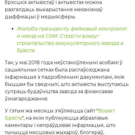
брэсцкіх актывістаў і актывістах можна
разгялдаць выкарыстанне механізмаў
дыффмацыі ў медыясферы.
Жалоба президенту, фейковый компромат
и наезд на СМИ. Страсти вокруг
строительства аккумуляторного завода в
Бресте
Так, у маі 2018 года неўстаноўленымі асобамі ў
сацыяльных сетках была распаўсюджана
інфармацыя з падробленымі дакументамі, якія
быццам бы сведчылі, што актывісты выступаюць
супраць будаўніцтва завода за фінансавае
ўзнагароджанне.
У гэтым жа месяцы з'яўляецца сайт "
Ворагі
Брэста
", на якім публікуюцца абразлівыя
каментары і непраўдзівая інфармацыя, што
тычыцца мясцовых жыхароў, блогераў,