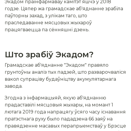
Экадом праінфармаваў камітэт яшчэ ў 2018
годзе. Цяпер жа грамадскае аб'яднанне зрабіла
паўторны захад, з улікам таго, што
праследаванне мясцовых жыхароў
працягваецца па сённяшні дзень.
Што зрабіў Экадом?
Грамадскае аб'яднанне "Экадом" правяло
грунтоўны аналіз тых падзей, што разварочваліся
вакол супраціву будаўніцтву акумулятарнага
завода.
Згодна з інфармацыяй, якую аб'яднанню
прадаставілі мясцовыя жыхары, на момант 1
лютага 2019 года напрацягу ўсяго часу існавання
пратэстнага руху было пададзена 66 заяў на
правядзенне масавых перапрыемстваў у Брэсце