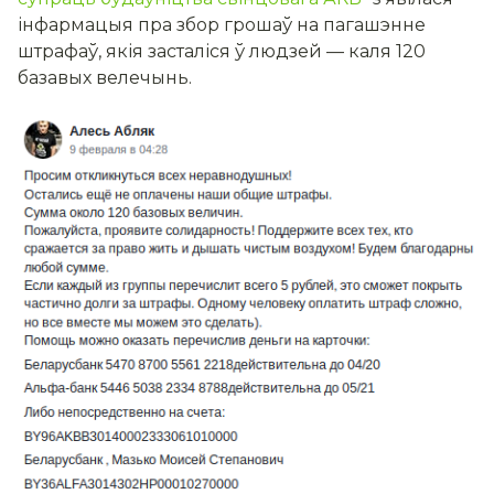
інфармацыя пра збор грошаў на пагашэнне
штрафаў, якія засталіся ў людзей — каля 120
базавых велечынь.