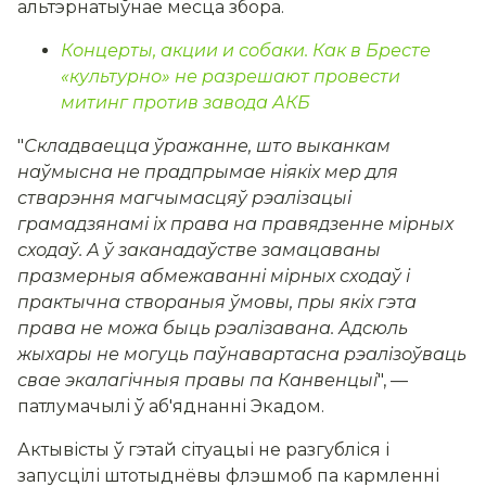
альтэрнатыўнае месца збора.
Концерты, акции и собаки. Как в Бресте
«культурно» не разрешают провести
митинг против завода АКБ
"
Складваецца ўражанне, што выканкам
наўмысна не прадпрымае ніякіх мер для
стварэння магчымасцяў рэалізацыі
грамадзянамі іх права на правядзенне мірных
сходаў. А ў заканадаўстве замацаваны
празмерныя абмежаванні мірных сходаў і
практычна створаныя ўмовы, пры якіх гэта
права не можа быць рэалізавана. Адсюль
жыхары не могуць паўнавартасна рэалізоўваць
свае экалагічныя правы па Канвенцыі
", —
патлумачылі ў аб'яднанні Экадом.
Актывісты ў гэтай сітуацыі не разгубліся і
запусцілі штотыднёвы флэшмоб па кармленні