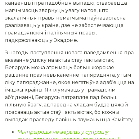
канвенцыі пра падобныя выпадкі, ствараецца
магчымасць звярнуць увагу на тое, што
экалагічныя правы немагчыма паўнавартасна
рэалізаваць у краіне, дзе не забяспечваюцца
грамадзянскія і палітычныя правы,
падкрэсліваюць у Экадоме.
З нагоды паступлення новага паведамлення пра
аказанне ўціску на актывістаў і актывістак,
Беларусь можа атрымаць больш жорскае
рашэнне праз невыканенне папярэдняга, у тым
ліку папярэджанне, якое негатыўна адаб'ецца на
іміджы краіны. Як тлумачаць у грамадскім
аб'яднанні, Беларусь патрапляе пад больш
пільную ўвагу, адпаведна уладам будзе цяжэй
прэсаваць актывістаў і актывістак, бо кожны
выпадак праследу павінны тлумачыцца Камітэту.
Мінпрыроды не верыць у супраціў