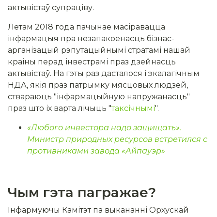
актывістаў супраціву.
Летам 2018 года пачынае масіравацца
інфармацыя пра незапакоенасць бізнас-
арганізацый рэпутацыйнымі стратамі нашай
краіны перад інвестрамі праз дзейнасць
актывістаў. На гэты раз дасталося і экалагічным
НДА, якія праз патрымку мясцовых людзей,
ствараюць "інфармацыйную напружанасць"
праз што іх варта лічыць "
таксічнымі
".
«Любого инвестора надо защищать».
Министр природных ресурсов встретился с
противниками завода «Айпауэр»
Чым гэта пагражае?
Інфармуючы Камітэт па выкананні Орхускай