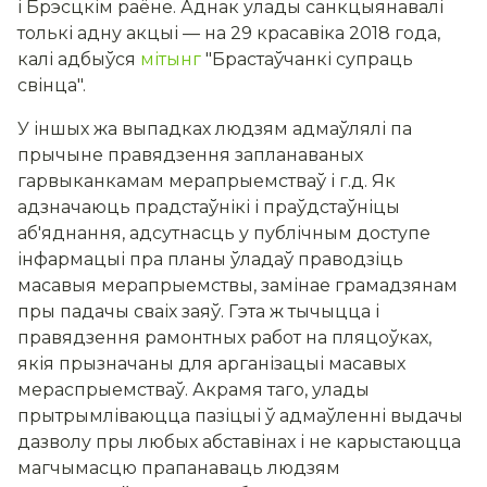
і Брэсцкім раёне. Аднак улады санкцыянавалі
толькі адну акцыі — на 29 красавіка 2018 года,
калі адбыўся
мітынг
"Брастаўчанкі супраць
свінца".
У іншых жа выпадках людзям адмаўлялі па
прычыне правядзення запланаваных
гарвыканкамам мерапрыемстваў і г.д. Як
адзначаюць прадстаўнікі і праўдстаўніцы
аб'яднання, адсутнасць у публічным доступе
інфармацыі пра планы ўладаў праводзіць
масавыя мерапрыемствы, замінае грамадзянам
пры падачы сваіх заяў. Гэта ж тычыцца і
правядзення рамонтных работ на пляцоўках,
якія прызначаны для арганізацыі масавых
мераспрыемстваў. Акрамя таго, улады
прытрымліваюцца пазіцыі ў адмаўленні выдачы
дазволу пры любых абставінах і не карыстаюцца
магчымасцю прапанаваць людзям