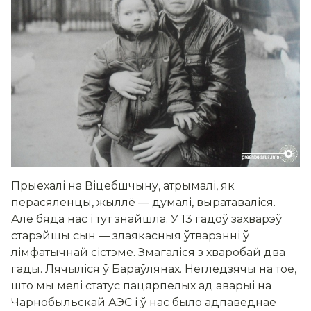
Прыехалі на Віцебшчыну, атрымалі, як
перасяленцы, жыллё — думалі, выратаваліся.
Але бяда нас і тут знайшла. У 13 гадоў захварэў
старэйшы сын — злаякасныя ўтварэнні ў
лімфатычнай сістэме. Змагаліся з хваробай два
гады. Лячыліся ў Бараўлянах. Негледзячы на тое,
што мы мелі статус пацярпелых ад аварыі на
Чарнобыльскай АЭС і ў нас было адпаведнае