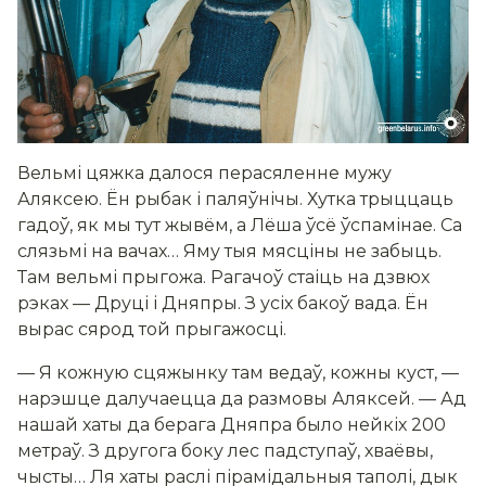
Вельмі цяжка далося перасяленне мужу
Аляксею. Ён рыбак і паляўнічы. Хутка трыццаць
гадоў, як мы тут жывём, а Лёша ўсё ўспамінае. Са
слязьмі на вачах… Яму тыя мясціны не забыць.
Там вельмі прыгожа. Рагачоў стаіць на дзвюх
рэках — Друці і Дняпры. З усіх бакоў вада. Ён
вырас сярод той прыгажосці.
— Я кожную сцяжынку там ведаў, кожны куст, —
нарэшце далучаецца да размовы Аляксей. — Ад
нашай хаты да берага Дняпра было нейкіх 200
метраў. З другога боку лес падступаў, хваёвы,
чысты… Ля хаты раслі пірамідальныя таполі, дык