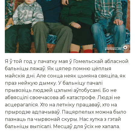
Я ў той год у пачатку мая ў Гомельскай абласной
бальніцы ляжаў. Як цяпер помню цёплыя
майскія дні. Але сонца неяк цьмяна свяціла, як
праз нейкую дымку. У бальніцу пачалі
прывозіць людзей цэлымі аўтобусамі. Бо не
абвясцілі своечасова аб катастрофе. Людзі не
асцерагаліся. Хто на летніку працаваў, хто на
прыродзе адпачываў. Пацярпелых можна было
пазнаць па чырвонай скуры. Нас хутка з гэтай
бальніцы выпісалі. Месцаў для ўсіх не хапала.