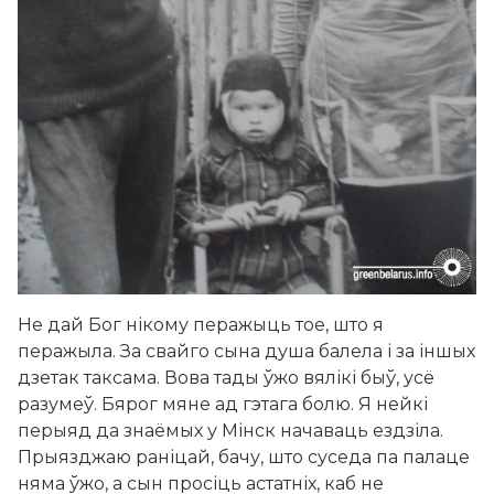
Не дай Бог нікому перажыць тое, што я
перажыла. За свайго сына душа балела і за іншых
дзетак таксама. Вова тады ўжо вялікі быў, усё
разумеў. Бярог мяне ад гэтага болю. Я нейкі
перыяд да знаёмых у Мінск начаваць ездзіла.
Прыязджаю раніцай, бачу, што суседа па палаце
няма ўжо, а сын просіць астатніх, каб не