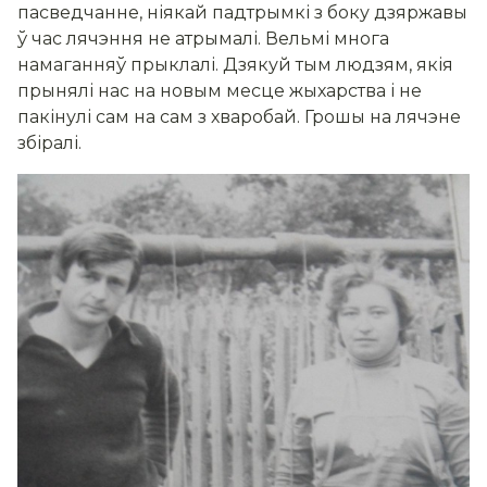
пасведчанне, ніякай падтрымкі з боку дзяржавы
ў час лячэння не атрымалі. Вельмі многа
намаганняў прыклалі. Дзякуй тым людзям, якія
прынялі нас на новым месце жыхарства і не
пакінулі сам на сам з хваробай. Грошы на лячэне
збіралі.