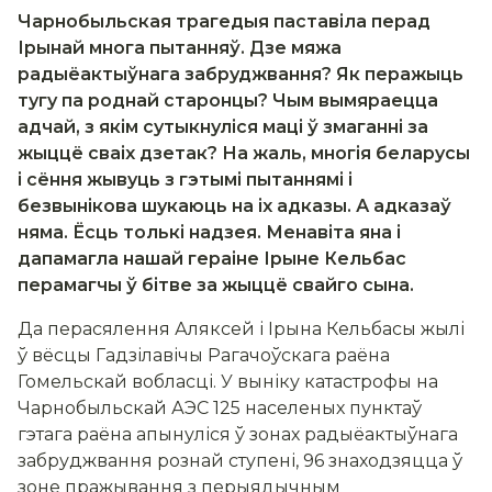
Чарнобыльская трагедыя паставіла перад
Ірынай многа пытанняў. Дзе мяжа
радыёактыўнага забруджвання? Як перажыць
тугу па роднай старонцы? Чым вымяраецца
адчай, з якім сутыкнуліся маці ў змаганні за
жыццё сваіх дзетак? На жаль, многія беларусы
і сёння жывуць з гэтымі пытаннямі і
безвынікова шукаюць на іх адказы. А адказаў
няма. Ёсць толькі надзея. Менавіта яна і
дапамагла нашай гераіне Ірыне Кельбас
перамагчы ў бітве за жыццё свайго сына.
Да перасялення Аляксей і Ірына Кельбасы жылі
ў вёсцы Гадзілавічы Рагачоўскага раёна
Гомельскай вобласці. У выніку катастрофы на
Чарнобыльскай АЭС 125 населеных пунктаў
гэтага раёна апынуліся ў зонах радыёактыўнага
забруджвання рознай ступені, 96 знаходзяцца ў
зоне пражывання з перыядычным