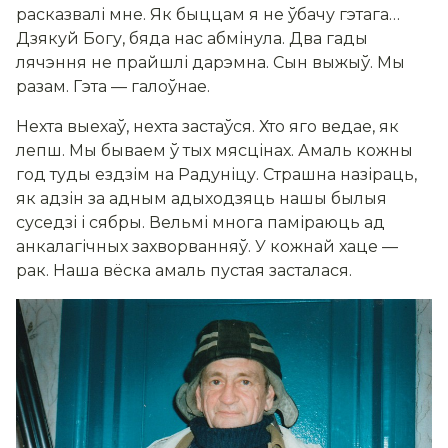
расказвалі мне. Як быццам я не ўбачу гэтага…
Дзякуй Богу, бяда нас абмінула. Два гады
лячэння не прайшлі дарэмна. Сын выжыў. Мы
разам. Гэта — галоўнае.
Нехта выехаў, нехта застаўся. Хто яго ведае, як
лепш. Мы бываем ў тых мясцінах. Амаль кожны
год туды ездзім на Радуніцу. Страшна назіраць,
як адзін за адным адыходзяць нашы былыя
суседзі і сябры. Вельмі многа паміраюць ад
анкалагічных захворванняў. У кожнай хаце —
рак. Наша вёска амаль пустая засталася.