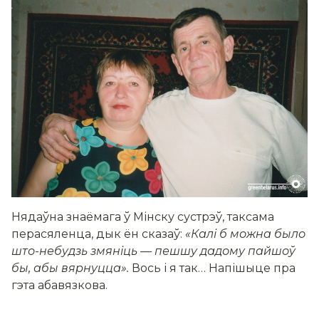
Нядаўна знаёмага ў Мінску сустрэў, таксама
перасяленца, дык ён сказаў:
«Калі б можна было
што-небудзь змяніць — пешшу дадому пайшоў
бы, абы вярнуцца».
Вось і я так… Напішыце пра
гэта абавязкова.