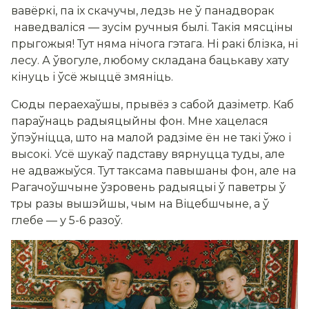
вавёркі, па іх скачучы, ледзь не ў панадворак
наведваліся — зусім ручныя былі. Такія мясціны
прыгожыя! Тут няма нічога гэтага. Ні ракі блізка, ні
лесу. А ўвогуле, любому складана бацькаву хату
кінуць і ўсё жыццё змяніць.
Сюды пераехаўшы, прывёз з сабой дазіметр. Каб
параўнаць радыяцыйны фон. Мне хацелася
ўпэўніцца, што на малой радзіме ён не такі ўжо і
высокі. Усё шукаў падставу вярнуцца туды, але
не адважыўся. Тут таксама павышаны фон, але на
Рагачоўшчыне ўзровень радыяцыі ў паветры ў
тры разы вышэйшы, чым на Віцебшчыне, а ў
глебе — у 5-6 разоў.