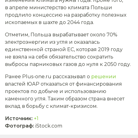
изменения климата нужны годы. Кроме того,
в апреле министерство климата Польши
продлило концессию на разработку полезных
ископаемых в шахте до 2044 года.
Отметим, Польша вырабатывает около 70%
электроэнергии из угля и оказалась
единственной страной ЕС, которая 2019 году
не взяла на себя обязательство сократить
выбросы парниковых газов до нуля к 2050 году.
Ранее Plus-one.ru рассказывал о
решении
властей ЮАР отказаться от финансирования
проектов по добыче и использованию
каменного угля. Таким образом страна внесет
вклад в борьбу с климат-кризисом.
Источник
:
+1
Фотограф
:
iStock.com