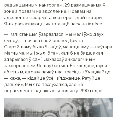
радыяцыйным кантролем, 29 размешчаныя ў
зоне з правам на адсяленне. Правам на
адсяленне і скарысталіся героі гэтай гісторыі.
Яны расказваюць, як гэта адбілася на іх лёсе.
— Калі станцыя ўзарвалася, мы мелі ўжо двух
сыноў, — пачала свой аповед Ірына. —
Старэйшаму было 5 гадоў, малодшаму — паўтара.
Магчыма, мы і жылі б там, калі б не бяда, якая
здарылася ў сям’і. Захварэў анкалагічным
захворваннем Лёшаў бацька. Ён, як даведаўся
аб гэтым, адразу пачаў нас прасіць: «З’язджайце,
— кажа, — кідайце ўсё і з’яджайце. Ратуйце
дзяцей». Мы яго паслухаліся, але на
перасяленне адважыліся толькі ў 1990 годзе.