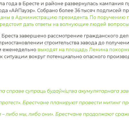
ала года в Бресте и районе развернулась кампания п
ода «АйПауэр». Собрано более 36 тысяч подписей п
аны в Администрацию президента
.
По поручению 
предстоит дать ответы на волнующие людей вопросы
г. Бреста завершено рассмотрение гражданского де
приостановлении строительства завода до получения
ди еженедельно
выходят на площадь Ленина покорм
к ситуации вокруг потенциально опасного производ
 па справе супраць будаўніцтва акумулятарнага за
протест». Брестчане планируют провести митинг пр
 – либо мы, либо они». Брестчане продолжают сраж