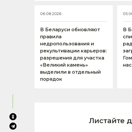
06.08.2026
05.0
В Беларуси обновляют
В Б
правила
спи
недропользования и
ра
рекультивации карьеров:
заг
разрешения для участка
Гом
«Великий камень»
нас
выделили в отдельный
порядок
Листайте 