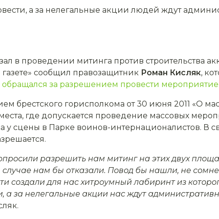
овести, а за нелегальные акции людей ждут админи
ал в проведении митинга против строительства акк
й газете» сообщил правозащитник
Роман Кисляк
, к
 обращался за разрешением провести мероприятие 
нием брестского горисполкома от 30 июня 2011 «О м
места, где допускается проведение массовых мероп
 у сцены в Парке воинов-интернационалистов. В с
азрешается.
попросили разрешить нам митинг на этих двух площа
м случае нам бы отказали. Повод бы нашли, не сомне
и создали для нас хитроумный лабиринт из которог
и, а за нелегальные акции нас ждут административ
сляк.