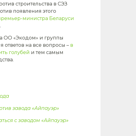
ротив строительства в СЭЗ
ротив появления этого
премьер-министра Беларуси
.
ла ОО «Экодом» и группы
 ответов на все вопросы –
в
ить голубей
и тем самым
ства.
вода
отив завода «Айпауэр»
аться с заводом «Айпауэр»