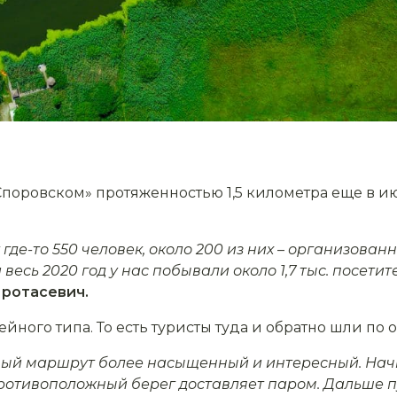
Споровском» протяженностью 1,5 километра еще в ию
де-то 550 человек, около 200 из них
–
организованны
весь 2020 год у нас побывали около 1,7 тыс. посетит
ротасевич.
ного типа. То есть туристы туда и обратно шли по
вый маршрут более насыщенный и интересный. Нач
 противоположный берег доставляет паром. Дальше пу