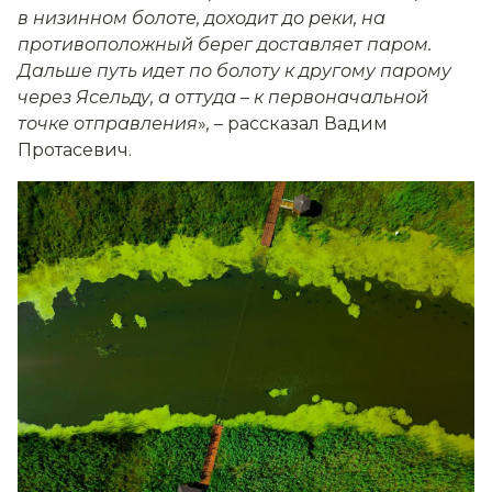
в низинном болоте, доходит до реки, на
противоположный берег доставляет паром.
Дальше путь идет по болоту к другому парому
через Ясельду, а оттуда
–
к первоначальной
точке отправления
»
,
– рассказал Вадим
Протасевич.