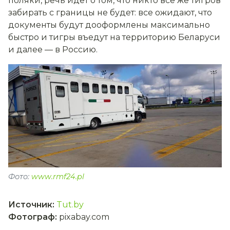
поляки, речь идёт о том, что никто все же тигров
забирать с границы не будет: все ожидают, что
документы будут дооформлены максимально
быстро и тигры въедут на территорию Беларуси
и далее — в Россию.
Фото:
www.rmf24.pl
Источник
:
Tut.by
Фотограф
:
pixabay.com