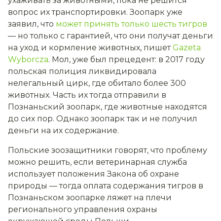
ухаживать за животными, пока не решится
вопрос их транспортировки. Зоопарк уже
заявил, что
может принять только шесть тигров
— но только с гарантией, что они получат деньги
на уход и кормление животных, пишет
Gazeta
Wyborcza
. Мол, уже был прецедент: в 2017 году
польская полиция ликвидировала
нелегальный цирк, где обитало более 300
животных. Часть их тогда отправили в
Познаньский зоопарк, где животные находятся
до сих пор. Однако зоопарк так и не получил
деньги на их содержание.
Польские зоозащитники говорят, что проблему
можно решить, если ветеринарная служба
использует положения Закона об охране
природы — тогда оплата содержания тигров в
Познаньском зоопарке ляжет на плечи
регионального управления охраны