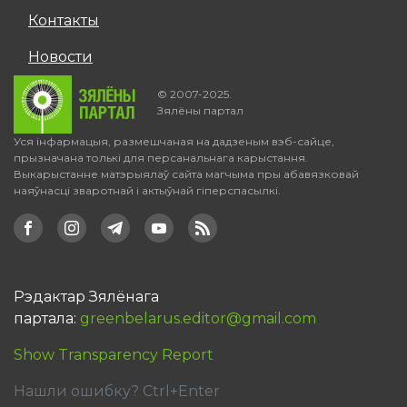
Контакты
Новости
© 2007-2025.
Зялёны партал
Уся інфармацыя, размешчаная на дадзеным вэб-сайце,
прызначана толькі для персанальнага карыстання.
Выкарыстанне матэрыялаў сайта магчыма пры абавязковай
наяўнасці зваротнай і актыўнай гіперспасылкі.
Рэдактар Зялёнага
партала:
greenbelarus.editor@gmail.com
Show Transparency Report
Нашли ошибку? Ctrl+Enter