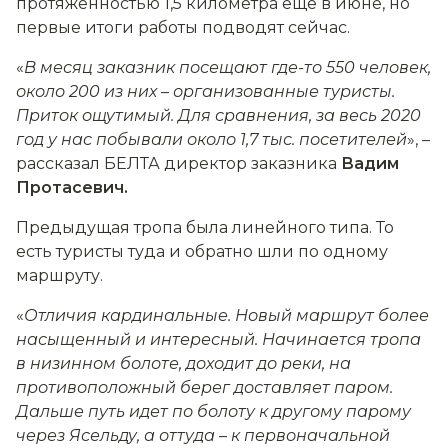
протяженностью 1,5 километра еще в июне, но
первые итоги работы подводят сейчас.
«
В месяц заказник посещают где-то 550 человек,
около 200 из них
–
организованные туристы.
Приток ощутимый. Для сравнения, за весь 2020
год у нас побывали около 1,7 тыс. посетителей
», –
рассказал БЕЛТА директор заказника
Вадим
Протасевич.
Предыдущая тропа была линейного типа. То
есть туристы туда и обратно шли по одному
маршруту.
«
Отличия кардинальные. Новый маршрут более
насыщенный и интересный. Начинается тропа
в низинном болоте, доходит до реки, на
противоположный берег доставляет паром.
Дальше путь идет по болоту к другому парому
через Ясельду, а оттуда
–
к первоначальной