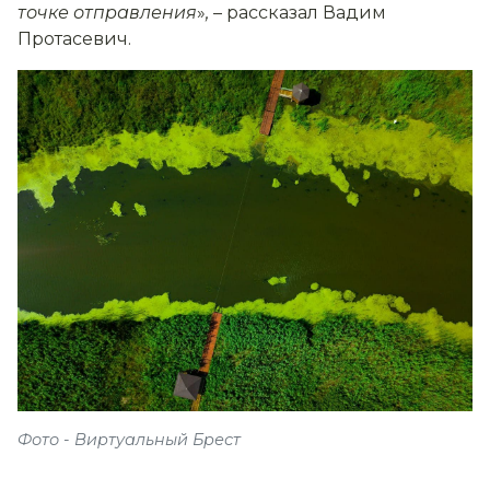
точке отправления
»
,
– рассказал Вадим
Протасевич.
Фото - Виртуальный Брест