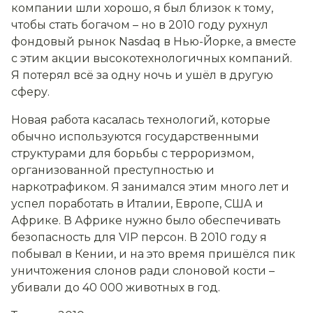
компании шли хорошо, я был близок к тому,
чтобы стать богачом – но в 2010 году рухнул
фондовый рынок
Nasdaq
в Нью-Йорке, а
вместе
с эт
и
м
акции высокотехнологичных компаний.
Я потерял всё за одну ночь и ушёл в другую
сферу.
Новая работа касалась технологий, которые
обычно используются государственными
структурами для борьбы с терроризмом,
организованной преступностью и
наркотрафиком. Я занимался этим много лет и
успел поработать в Италии, Европе, США и
Африке. В Африке нужно было обеспечивать
безопасность для
VIP
персон. В 2010 году я
побывал в Кении, и на это время пришёлся пик
уничтожения слонов ради слоновой кости –
убивали до 40 000 животных в год.