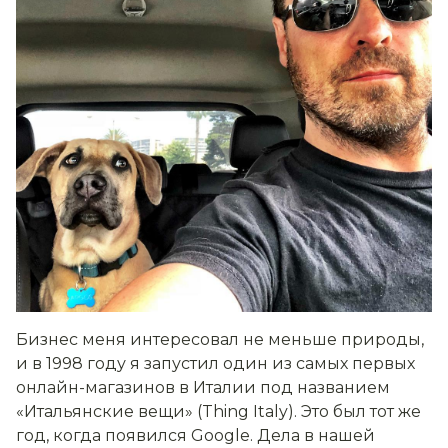
Бизнес м
е
н
я
интерес
овал
не меньше природы,
и в 1998 году я запустил один из самых первых
онлайн-магазинов в Италии под названием
«Итальянские вещи» (
Thing
Italy
). Это был тот же
год, когда появился
Google
. Дела в нашей