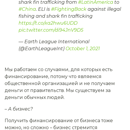
shark fin trafficking from
#LatinAmerica
to
#China
. ELI is
#FightingBack
against illegal
fishing and shark fin trafficking
https://t.co/xa2hwu6UDD
pic.twitter.com/di94JnV9D5
— Earth League International
(@EarthLeagueInt)
October 1, 2021
Мы работаем со случаями, для которых есть
финансирование, потому что являемся
общественной организацией и не получаем
деньги от правительств. Мы существуем за
деньги обычных людей.
– А бизнес?
Получить финансирование от бизнеса тоже
можно, но сложно – бизнес стремится