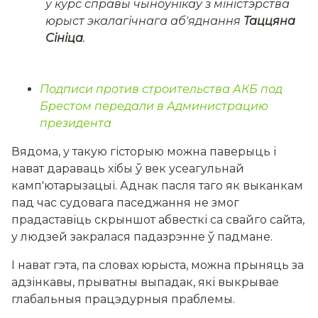
ў курс справы чыноўнікаў з міністэрства
юрыст экалагічнага аб'яднання
Таццяна
Сініца
.
Подписи против строительства АКБ под
Брестом передали в Администрацию
президента
Вядома, у такую гісторыю можна паверыць і
нават дараваць хібы ў век усеагульнай
камп'ютарызацыі. Аднак пасля таго як выканкам
пад час судовага паседжання не змог
прадаставіць скрыншот абвесткі са свайго сайта,
у людзей закралася падазрэнне ў падмане.
І нават гэта, па словах юрыста, можна прыняць за
адзінкавы, прыватны выпадак, які выкрывае
глабальныя працэдурныя праблемы.