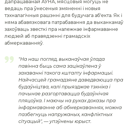
дапрацаванай АУНА, мясцовыя могуць не
ведаць пра ўнесеныя змяненні і новыя
тэхналагічныя рашэнні для будучага аб'екта. Як і
няма абавязковага патрабавання да выканкамаў
захоўваць звесткі пра належнае інфармаванне
людзей аб правядзенні грамадскіх
абмеркаванняў.
"
На наш погляд, выканаўчая ўлада
павінна быць сама зацікаўлена ў
захаванні такога кшталту інфармацыі.
Найчасцей грамадзяне даведваюцца пра
будаўніцтва, калі прыязджае тэхніка і
пачынае разгортавацца будаўнічая
пляцоўка. І маючы на руках доказы пра
інфармаванне аб абмеркаваннях, можна
пазбегнуць напружаных, канфліктных
сітуацый
", — упэўнены юрыст.