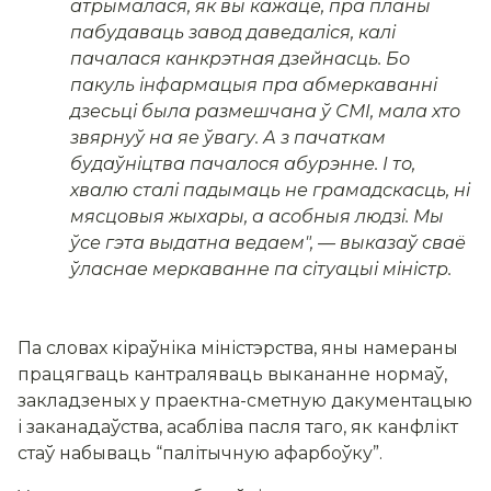
атрымалася, як вы кажаце, пра планы
пабудаваць завод даведаліся, калі
пачалася канкрэтная дзейнасць. Бо
пакуль інфармацыя пра абмеркаванні
дзесьці была размешчана ў СМІ, мала хто
звярнуў на яе ўвагу.
А з пачаткам
будаўніцтва пачалося абурэнне. І то,
хвалю сталі падымаць не грамадскасць, ні
мясцовыя жыхары, а асобныя людзі. Мы
ўсе гэта выдатна ведаем
", — выказаў сваё
ўласнае меркаванне па сітуацыі міністр.
Па словах кіраўніка міністэрства, яны намераны
працягваць кантраляваць выкананне нормаў,
закладзеных у праектна-сметную дакументацыю
і заканадаўства, асабліва пасля таго, як канфлікт
стаў набываць “палітычную афарбоўку”.