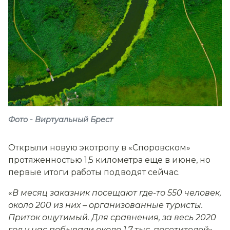
Фото - Виртуальный Брест
Открыли новую экотропу в «Споровском»
протяженностью 1,5 километра еще в июне, но
первые итоги работы подводят сейчас.
«
В месяц заказник посещают где-то 550 человек,
около 200 из них
–
организованные туристы.
Приток ощутимый. Для сравнения, за весь 2020
год у нас побывали около 1,7 тыс. посетителей
», –