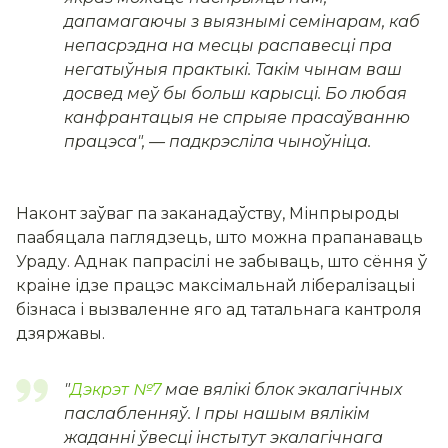
дапамагаючы з выязнымі семінарам, каб
непасрэдна на месцы распавесці пра
негатыўныя практыкі. Такім чынам ваш
досвед меў
бы больш карысці. Бо любая
канфрантацыя не спрыяе прасаўванню
працэса
", — падкрэсліла чыноўніца.
Наконт заўваг па заканадаўству, Мінпрыроды
паабяцала паглядзець, што можна прапанаваць
Ураду. Аднак папрасілі не забываць, што сёння ў
краіне ідзе працэс максімальнай лібералізацыі
бізнаса і вызваленне яго ад татальнага кантроля
дзяржавы.
"
Дэкрэт №7
мае вялікі блок экалагічных
паслабленняў. І пры нашым вялікім
жаданні ўвесці інстытут экалагічнага