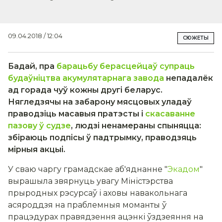
09.04.2018 / 12:04
СЮЖЕТЫ
Бадай, пра
барацьбу б
ерасцейцаў
супраць
будаўніцтва акумулятарнага завода
непадалёк
ад горада чуў кожны другі беларус.
Нягледзячы на забарону мясцовых уладаў
праводзіць масавыя пратэсты і
скасаванне
пазову
ў судзе
, людзі ненамераны спыняцца:
збіраюць подпісы ў падтрымку, праводзяць
мірныя акцыі.
У сваю чаргу грамадскае аб'яднанне "
Экадом
"
вырашыла звярнуць увагу Міністэрства
прыродных рэсурсаў і аховы навакольнага
асяроддзя на праблемныя моманты ў
працэдурах правядзення ацэнкі ўздзеяння на