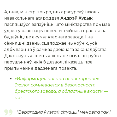
Аднак, міністр прыродных рэсурсаў і аховы
навакольнага асяроддзя
Андрэй Худык
паспяшаўся запэўніць, што міністэрства прымае
ўдзел у рэалізацыі інвестыцыйнага праекта па
будаўніцтве акумулятарнага завода. І на
сённяшні дзень, сцвярджае чыноўнік, усё
адбываецца ў рамках дзеючага заканадаўства.
Дзяржаўныя спецыялісты не выявілі грубых
парушэнняў, якія б дазволілі казаць пра
прыпыненне дадзенага праекта.
«Информация подана односторонне».
Эколог сомневается в безопасности
брестского завода, а областные власти —
нет
"
Верагодна ў гэтай сітуацыі менавіта так і