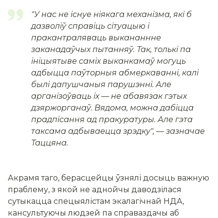
"
У нас не існуе ніякага механізма, які б
дазволіў
справіць сітуацыю і
пракантраляваць выкананнне
заканадаўчых пытанняў. Так, толькі па
ініцыятыве саміх выканкамаў могуць
адбыцца паўторныя абмеркаванні, калі
былі дапушчаны
я парушэнні. Але
арганізоўваць іх — не абавяз
ак гэтых
дзяржорганаў. Вядома, можна дабіцца
прадпісання ад пракуратуры. Але гэта
таксама адбываецца зрэдку"
, — зазначае
Таццяна.
Акрамя таго, берасцейцы ўзнялі досыць важную
праблему, з якой не аднойчы даводзілася
сутыкацца спецыялістам экалагічнай НДА,
кансультуючы людзей па справаздачы аб