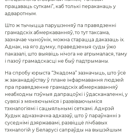
працаваць суткамі”, каб толькі пераканаць у
адваротным.
Што ж тычыцца парушэнняў па правядзенні
грамадскіх абмеркаванняў, то тут таксама,
зазначае чыноўнік, можна старацца даказаць іх.
Аднак, на яго думку, праведзеныя суды ўжо
паказалі, што выявіць нічога не атрымалася, таму
і пазоў грамадскасці не быў падтрыманы.
На спробу юрыста “Экадома” зазначыць, што ўсё
ж заканадаўству ў плане інфармавання людзей
пра правядзенне грамадскіх абмеркаванняў
неабходны пэўныя дапрацоўкі і ўдасканаленні, у
сувязі з мяняючыміся і развіваючыміся
тэхналогіямі і сацыяльнымі сеткамі. Аднрэй
Худык адназначна адказаў, што ў параўнанні з
суседнімі дзяржавамі, развіццё лічбавых
тэхналогій у Беларусі сапраўды на вышэйшым