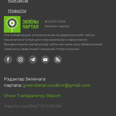
Контакты
Новости
© 2007-2025.
Зялёны партал
Уся інфармацыя, размешчаная на дадзеным вэб-сайце,
прызначана толькі для персанальнага карыстання.
Выкарыстанне матэрыялаў сайта магчыма пры абавязковай
наяўнасці зваротнай і актыўнай гіперспасылкі.
Рэдактар Зялёнага
партала:
greenbelarus.editor@gmail.com
Show Transparency Report
Нашли ошибку? Ctrl+Enter