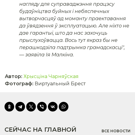
нагляду для суправаджэння працэсу
будаўніцтва буйных і небяспечных
вытворчасцяў ад моманту праектавання
да ўвядзення ў эксплуатацыю. Але ніхто не
дае гарантыі, што да нас захочуць
прыслухоўвацца. Вось тут якраз бы не
перашкодзіла падтрымка грамадскасці
",
— заявіла Ія Малкіна.
Автор
:
Хрысціна Чарняўская
Фотограф
:
Виртуальный Брест
СЕЙЧАС НА ГЛАВНОЙ
ВСЕ НОВОСТИ