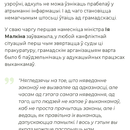
узроўні, адкуль не можа ўзнікаць прабелаў у
атрыманні інфармацыі. І ад чаго становіцца
немагчымым штосьці ўтаіць ад грамадскасці.
У сваю чаргу першая намесніца міністра
Ія
Малкіна
заўважыла, у любой канфліктнай
сітуацый перш чым звяртацца ў суды ці
пракуратуру, грамадскім арганізацыям варта
было б паўдзельнічаць у адукацыйных працэсах
выканкамаў.
"
Нягледзячы на тое, што няведанне
законаў не вызваляе ад адказнасц
і, але
часам ад гэтага самага няведання, ад
таго, што людзей не хапае ў выканкамаў,
каб не проста прачытаць законы, але і
ведаць
, як правільна іх выканаць,
дапускаюцца памылкі.
І вось у гэтым вы
якраз можаце паспрыяць нам,