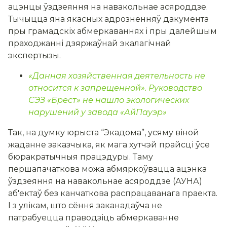
ацэнцы ўздзеяння на навакольнае асяроддзе.
Тычыцца яна якасных адрозненняў дакумента
пры грамадскіх абмеркаваннях і пры далейшым
праходжанні дзяржаўнай экалагічнай
экспертызы.
«Данная хозяйственная деятельность не
относится к запрещенной». Руководство
СЭЗ «Брест» не нашло экологических
нарушений у завода «АйПауэр»
Так, на думку юрыста “Экадома”, усяму віной
жаданне заказчыка, як мага хутчэй прайсці ўсе
бюракратычныя працэдуры. Таму
першапачаткова можа абмяркоўвацца ацэнка
ўздзеяння на навакольнае асяроддзе (АУНА)
аб'ектаў без канчаткова распрацаванага праекта.
І з улікам, што сёння заканадаўча не
патрабуецца праводзіць абмеркаванне