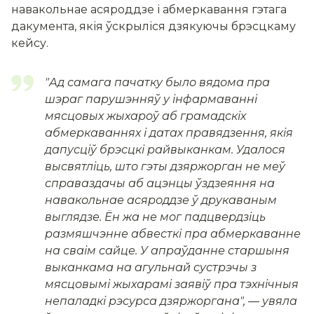
навакольнае асяроддзе і абмеркавання гэтага
дакумента, якія ўскрыліся дзякуючы брэсцкаму
кейсу.
"
Ад самага пачатку было вядома пра
шэраг парушэнняў у інфармаванні
мясцовых жыхароў аб грамадскіх
абмеркаваннях і датах правядзення, якія
дапусціў брэсцкі райвыканкам. Удалося
высвятліць, што гэты дзяржорган не меў
справаздачы аб ацэнцы
ўздзеяння на
навакольнае асяроддзе ў друкаваным
выглядзе. Ён жа не мог падцвердзіць
размяшчэнне абвесткі пра абмеркаванн
е
на сваім сайце. У апраўданне старшыня
выканкама на агульнай сустрэчы з
мясцовымі жыхарамі заявіў пра тэхнічныя
непаладкі рэсурса дзяржоргана
", — увяла