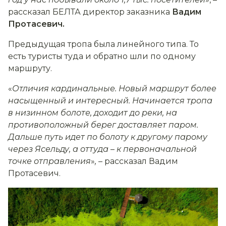
рассказал БЕЛТА директор заказника
Вадим
Протасевич.
Предыдущая тропа была линейного типа. То
есть туристы туда и обратно шли по одному
маршруту.
«
Отличия кардинальные. Новый маршрут более
насыщенный и интересный. Начинается тропа
в низинном болоте, доходит до реки, на
противоположный берег доставляет паром.
Дальше путь идет по болоту к другому парому
через Ясельду, а оттуда
–
к первоначальной
точке отправления
»
,
– рассказал Вадим
Протасевич.