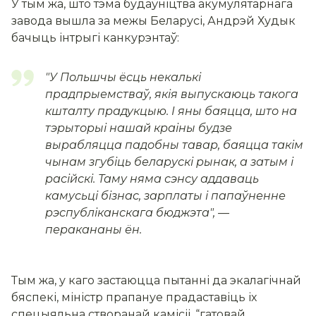
У тым жа, што тэма будаўніцтва акумулятарнага
завода вышла за межы Беларусі, Андрэй Худык
бачыць інтрыгі канкурэнтаў:
"
У Польшчы ёсць некалькі
прадпрыемстваў, якія выпускаюць такога
кшталту прадукцыю. І яны баяцца, што на
тэрыторыі нашай краіны будзе
вырабляцца падобны тавар, баяцца такім
чынам згубіць беларускі рынак, а затым і
расійскі.
Таму няма сэнсу аддаваць
камусьці бізнас, зарплаты і папаўненне
рэспубліканскага бюджэта
", —
перакананы ён.
Тым жа, у каго застаюцца пытанні да экалагічнай
бяспекі, міністр прапануе прадаставіць іх
спецыяльна створанай камісіі, “гатовай