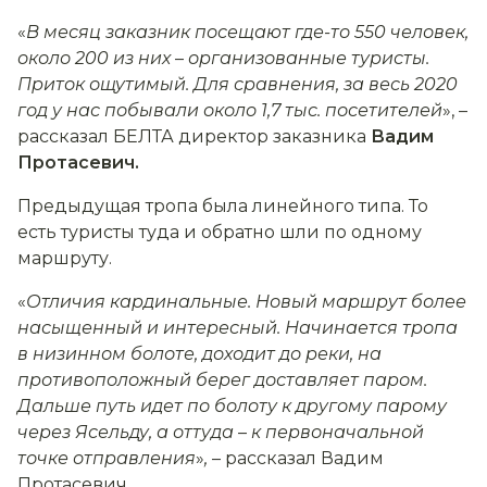
«
В месяц заказник посещают где-то 550 человек,
около 200 из них
–
организованные туристы.
Приток ощутимый. Для сравнения, за весь 2020
год у нас побывали около 1,7 тыс. посетителей
», –
рассказал БЕЛТА директор заказника
Вадим
Протасевич.
Предыдущая тропа была линейного типа. То
есть туристы туда и обратно шли по одному
маршруту.
«
Отличия кардинальные. Новый маршрут более
насыщенный и интересный. Начинается тропа
в низинном болоте, доходит до реки, на
противоположный берег доставляет паром.
Дальше путь идет по болоту к другому парому
через Ясельду, а оттуда
–
к первоначальной
точке отправления
»
,
– рассказал Вадим
Протасевич.