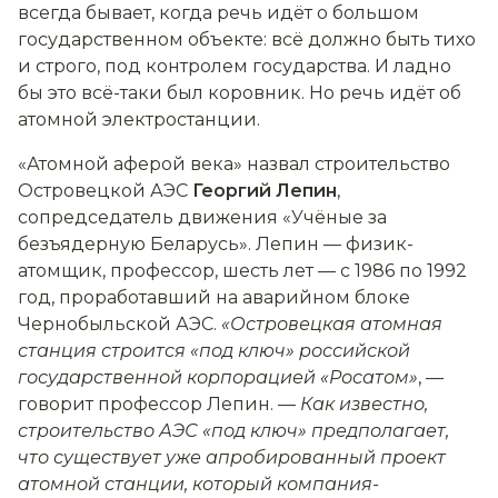
всегда бывает, когда речь идёт о большом
государственном объекте: всё должно быть тихо
и строго, под контролем государства. И ладно
бы это всё-таки был коровник. Но речь идёт об
атомной электростанции.
«Атомной аферой века» назвал строительство
Островецкой АЭС
Георгий Лепин
,
сопредседатель движения «Учёные за
безъядерную Беларусь». Лепин — физик-
атомщик, профессор, шесть лет — с 1986 по 1992
год, проработавший на аварийном блоке
Чернобыльской АЭС.
«Островецкая атомная
станция строится «под ключ» российской
государственной корпорацией «Росатом»
, —
говорит профессор Лепин. —
Как известно,
строительство АЭС «под ключ» предполагает,
что существует уже апробированный проект
атомной станции, который компания-