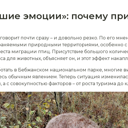
чшие эмоции»: почему пр
говорит почти сразу – и довольно резко. По его мне
раняемыми природными территориями, особенно с
места миграции птиц. Присутствие большого количе
са для животных, объясняет он, и этот эффект накап
ботать в Бебжанском национальном парке, многие в
сь обычным явлением. Теперь ситуация изменилась.
а с совокупностью факторов – от роста туризма до