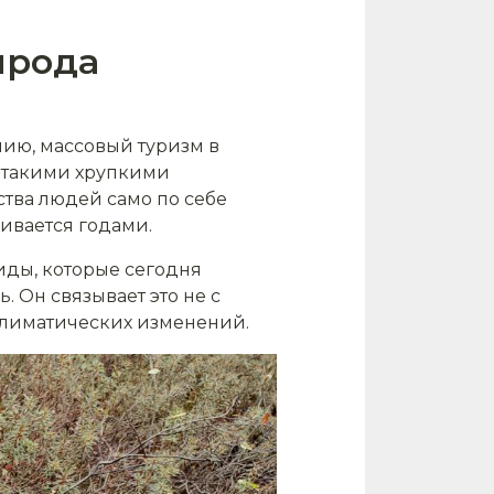
ирода
нию, массовый туризм в
 такими хрупкими
ства людей само по себе
ливается годами.
иды, которые сегодня
 Он связывает это не с
 климатических изменений.