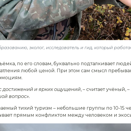
бразованию, эколог, исследователь и гид, который работа
ёмка, по его словам, буквально подталкивает люде
атления любой ценой. При этом сам смысл пребыва
 эмоциям.
с достижений и ярких ощущений
,
– считает учёный, –
шой вопрос»
.
ваемый тихий туризм – небольшие группы по 10-15 чел
азывает прямым конфликтом между человеком и экос