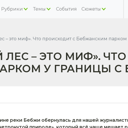
Рубрики
Темы
События
Сюжеты
с – это миф». Что происходит с Бебжанским парком
ЛЕС – ЭТО МИФ». ЧТ
АРКОМ У ГРАНИЦЫ С
лине реки Бебжи обернулась для нашей журналист
«нетронутой природе», который всё чаще мешает 