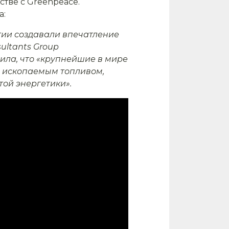
стве с
Greenpeace
.
а:
гии создавали впечатление
ultants
Group
чила, что «крупнейшие в мире
я ископаемым топливом,
той энергетики».