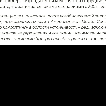
и поддержке фонда Генриха Бёлля, при сотрудниче
айте, что занимается такими сценариями с 2005 год
потенциале и рыночном росте возобновляемой энер
, но оказались точными. Американская
Meister
Cons
консалтингу в области устойчивости – ред.) заклю
 финансовые учреждения и компании, занимающиес
вают, насколько быстро способен расти сектор чис