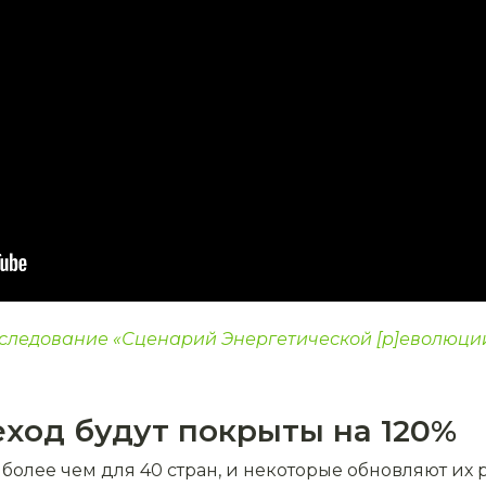
следование «Сценарий Энергетической [р]еволюци
еход будут покрыты на 120%
лее чем для 40 стран, и некоторые обновляют их раз