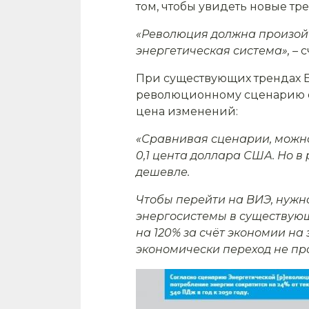
том, чтобы увидеть новые т
«Революция должна произойт
энергетическая система», –
с
При существующих трендах Бел
революционному сценарию он
цена изменений:
«Сравнивая сценарии, можно
0,1 цента доллара США. Но в
дешевле.
Чтобы перейти на ВИЭ, нужн
энергосистемы в существующ
на 120% за счёт экономии на 
экономически переход не про