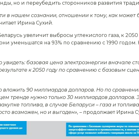
ренды, но и переубедить сторонников развития трад
и в нашем сознании, отношении к тому, как может 
читает Ирина Сухий.
арусь увеличит выбросы углекислого газа, к 2050 го
и уменьшатся на 93% по сравнению с 1990 годом.
 увидеть: базовая цена электроэнергии вначале ст
 результате к 2050 году по сравнению с базовым сце
о вложить 90 миллиардов долларов. Но по сравнени
ем тренде нужно только 30 миллиардов долларов. 
закупке топлива, в случае Беларуси – газа и топлива
сто возможен, но и выгоден», –
продолжает Ирина С