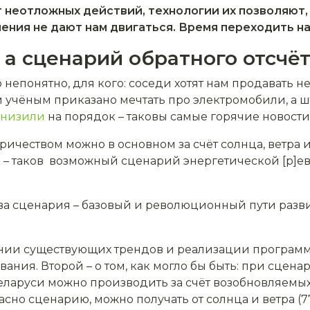
 неотложных действий, технологии их позволяют,
ния не дают нам двигаться. Время переходить на
, а сценарий обратного отсчё
о непонятно, для кого: соседи хотят нам продавать не
м учёным приказано мечтать про электромобили, а 
снизили
на порядок – таковы самые горячие новости
ичеством можно в основном за счёт солнца, ветра и 
я – таков возможный сценарий энергетической [р]е
ва сценария – базовый и революционный пути
разв
нии существующих трендов и реализации программ,
ния. Второй – о том, как могло бы быть: при сцен
ларуси можно производить за счёт возобновляемых
асно сценарию, можно получать от солнца и ветра (7