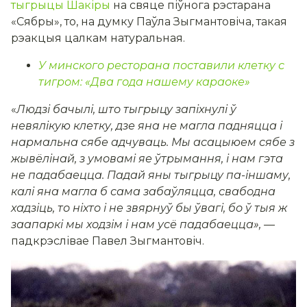
тыгрыцы Шакіры
на свяце піўнога рэстарана
«Сябры», то, на думку Паўла Зыгмантовіча, такая
рэакцыя цалкам натуральная.
У минского ресторана поставили клетку с
тигром: «Два года нашему караоке»
«
Людзі бачылі, што тыгрыцу запіхнулі ў
невялікую клетку, дзе яна не магла падняцца і
нармальна сябе адчуваць. Мы асацыюем сябе з
жывёлінай, з умовамі яе ўтрымання, і нам гэта
не падабаецца. Падай яны тыгрыцу па-іншаму,
калі яна магла б сама забаўляцца, свабодна
хадзіць, то ніхто і не звярнуў бы ўвагі, бо ў тыя ж
заапаркі мы ходзім і нам усё падабаецца», —
падкрэслівае Павел Зыгмантовіч.