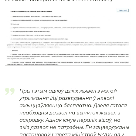
Пры гэтым адлоў дзікіх жывёл з мэтай
утрымання і/ці развядзення ў няволі
ажыццяўляецца бясплатна. Дзеля гэтага
неабходны дазвол на вынятак жывёл з
асяродку. Аднак існуе пералік відаў, на
якія дазвол не патрэбны. Ён зацверджаны
пастановай Савета міністраў №700 ад 2