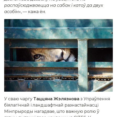
распаўсюджваецца на сабак і катоў да двух
асобін
», — кажа ён.
У сваю чаргу
Таццяна Жэлязнова
з Упраўлення
біялагічнай і ландшафтнай разнастайнасці
Мінпрыроды нагадвае, што важную ролю ў