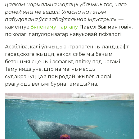
цалкам нармальна жадаць убачыць тое, чаго
раней яны не ведалі. Уласна на гэтым
пабудавана ўся забаўляльная індустрыя
», —
каментуе
Зялёнаму парталу
Павел Зыгмантовіч
,
псіхолаг, папулярызатар навуковай псіхалогіі.
Асабліва, калі ўлічыць антрапагенны ландшафт
гарадскога жыцця, вакол сябе мы бачым
бетонныя сцены і асфальт, плітку пад нагамі.
Таму нядзіўна, што на магчымасць
судакрануцца з прыродай, жывёл людзі
рэагуюць вельмі бурна і эмацыйна.