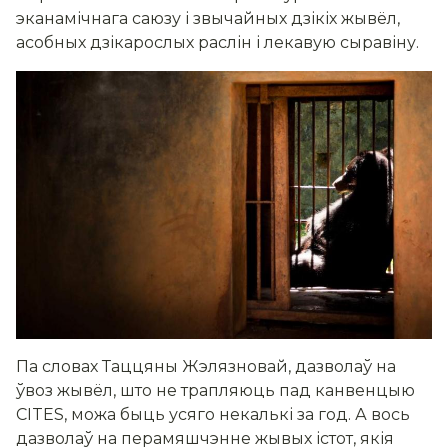
эканамічнага саюзу і звычайных дзікіх жывёл,
асобных дзікарослых раслін і лекавую сыравіну.
Па словах Таццяны Жэлязновай, дазволаў на
ўвоз жывёл, што не трапляюць пад канвенцыю
CITES, можа быць усяго некалькі за год. А вось
дазволаў на перамяшчэнне жывых істот, якія