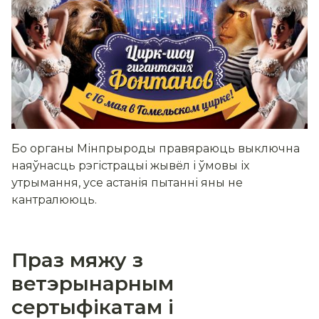
Бо органы Мінпрыроды правяраюць выключна
наяўнасць рэгістрацыі жывёл і ўмовы іх
утрымання, усе астанія пытанні яны не
кантралююць.
Праз мяжу з
ветэрынарным
сертыфікатам і