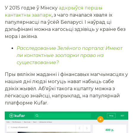
У 2015 годзе ў Мінску
адкрыўся першы
кантактны заапарк
, з чаго пачалася хваля іх
папулярнасці па ўсёй Беларусі. І наўрад ці
дэльфінамі можна кагосьці здзівіць у краіне без
мора і акіяна.
Расследование Зелёного портала: Имеют
ли контактные зоопарки право на
существование?
Пры вялікім жаданні і фінансавых магчымасцях у
нашыя дні людзі могуць нават набыць сабе
дзікіх жывёл. Аб'яўкі такога кшталту можна з
лёгкасцю знайсці, напрыклад, на папулярнай
платформе Kufar.