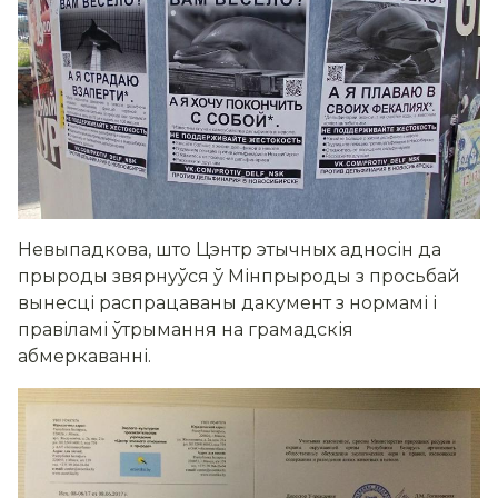
Невыпадкова, што Цэнтр этычных адносін да
прыроды звярнуўся ў Мінпрыроды з просьбай
вынесці распрацаваны дакумент з нормамі і
правіламі ўтрымання на грамадскія
абмеркаванні.