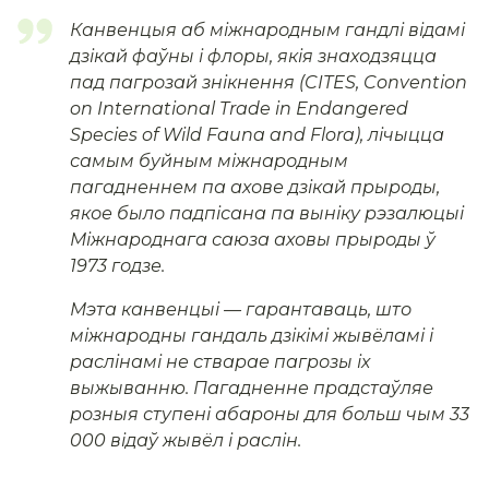
Канвенцыя аб міжнародным гандлі відамі
дзікай фаўны і флоры, якія знаходзяцца
пад пагрозай знікнення (CITES, Convention
on International Trade in Endangered
Species of Wild Fauna and Flora), лічыцца
самым буйным міжнародным
пагадненнем па ахове дзікай прыроды,
якое было падпісана па выніку рэзалюцыі
Міжнароднага саюза аховы прыроды ў
1973 годзе.
Мэта канвенцыі — гарантаваць, што
міжнародны гандаль дзікімі жывёламі і
раслінамі не стварае пагрозы іх
выжыванню. Пагадненне прадстаўляе
розныя ступені абароны для больш чым 33
000 відаў жывёл і раслін.