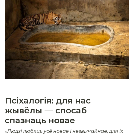
Псіхалогія: для нас
жывёлы — спосаб
спазнаць новае
«
Людзі любяць усё новае і незвычайнае, для іх