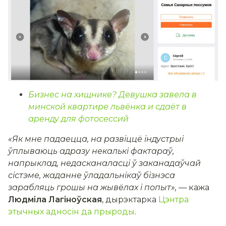
Бизнес на хищнике? Девушка завела в
минской квартире львёнка и сдаёт в
аренду для фотосессий
«Як мне падаецца, на развіццё індустрыі
ўплываюць адразу некалькі фактараў,
напрыклад, недасканаласці ў заканадаўчай
сістэме, жаданне ўладальнікаў бізнэса
зарабляць грошы на жывёлах і попыт», —
кажа
Людміла Лагіноўская
, дырэктарка
Цэнтра
этычных адносін да прыроды
.