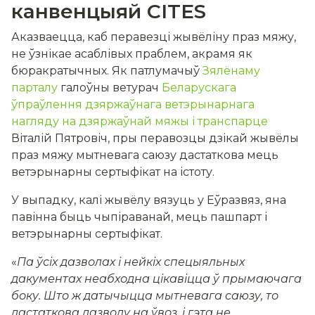
канвенцыяй CITES
Аказваецца, каб перавезці жывёліну праз мяжу,
не ўзнікае асаблівых праблем, акрамя як
бюракратычных. Як патлумачыў
Зялёнаму
парталу
галоўны ветурач
Беларускага
ўпраўлення дзяржаўнага ветэрынарнага
нагляду на дзяржаўнай мяжы і транспарце
Віталій Пятровіч, пры перавозцы дзікай жывёлы
праз мяжу мытневага саюзу дастаткова мець
ветэрынарны сертыфікат на істоту.
У выпадку, калі жывёлу вязуць у Еўразвяз, яна
павінна быць чыпіраванай, мець пашпарт і
ветэрынарны сертыфікат.
«
Па ўсіх дазволах і нейкіх спецыяльных
дакументах неабходна цікавіцца ў прымаючага
боку. Што ж датычыцца мытневага саюзу, то
дастаткова дазволу на ўвоз, і гэта не