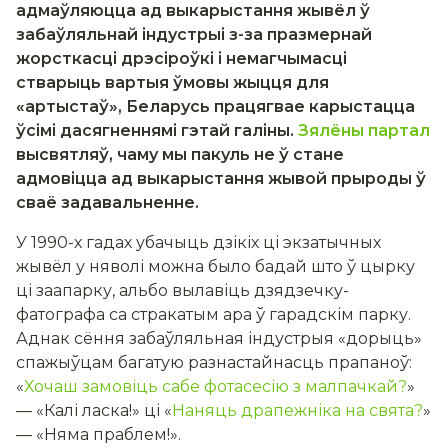
адмаўляюцца ад выкарыстання жывёл ў
забаўляльнай індустрыі
з-
з
а
празмерн
ай
жорсткасці дрэсіроўкі і немагчымасці
стварыць вартыя ўмовы жыцця для
«артыстаў», Беларусь працягвае карыстацца
ўсімі дасягненнямі гэтай галіны.
Зялёны партал
высвятляў, чаму мы пакуль не ў стане
адмовіцца ад выкарыстання жывой прыроды ў
сваё задавальненне.
У 1990-х гадах убачыць дзікіх ці экзатычных
жывёл у няволі можна было бадай што ў цырку
ці заапарку, альбо вылавіць дзядзечку-
фатографа са стракатым ара ў гарадскім парку.
Аднак сёння забаўляльная індустрыя «дорыць»
спажыўцам багатую разнастайнасць прапаноў:
«
Хочаш замовіць сабе фотасесію з малпачкай?
»
— «Калі ласка!» ці «
Наняць драпежніка на свята?
»
— «Няма праблем!».