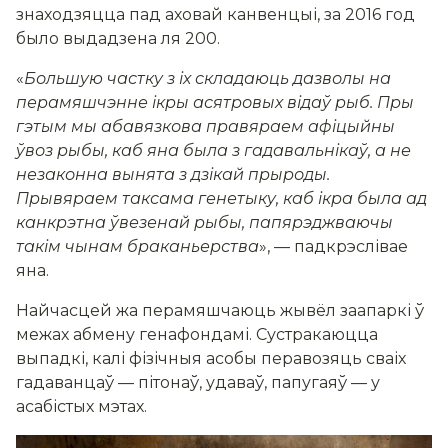
знаходзяцца пад аховай канвенцыі, за 2016 год
было выдадзена ля 200.
«
Большую частку з іх складаюць дазволы на
перамяшчэнне ікры асятровых відаў рыб. Пры
гэтым мы абавязкова правяраем афіцыйны
ўвоз рыбы, каб яна была з гадавальнікаў, а не
незаконна вынята з дзікай прыроды.
Прывяраем таксама генетыку, каб ікра была ад
канкрэтна ўвезенай рыбы, папярэджваючы
такім чынам браканьерства
», — падкрэслівае
яна.
Найчасцей жа перамяшчаюць жывёл заапаркі ў
межах абмену генафондамі. Сустракаюцца
выпадкі, калі фізічныя асобы перавозяць сваіх
гадаванцаў — пітонаў, удаваў, папугаяў — у
асабістых мэтах.