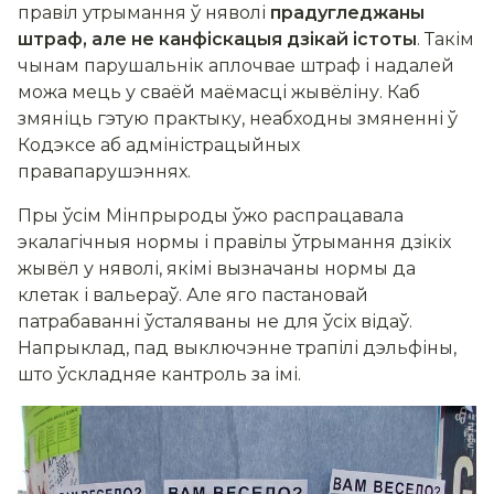
правіл утрымання ў няволі
прадугледжаны
штраф, але не канфіскацыя дзікай істоты
. Такім
чынам парушальнік аплочвае штраф і надалей
можа мець у сваёй маёмасці жывёліну. Каб
змяніць гэтую практыку, неабходны змяненні ў
Кодэксе аб адміністрацыйных
правапарушэннях.
Пры ўсім Мінпрыроды ўжо распрацавала
экалагічныя нормы і правілы ўтрымання дзікіх
жывёл у няволі, якімі вызначаны нормы да
клетак і вальераў. Але яго пастановай
патрабаванні ўсталяваны не для ўсіх відаў.
Напрыклад, пад выключэнне трапілі дэльфіны,
што ўскладняе кантроль за імі.