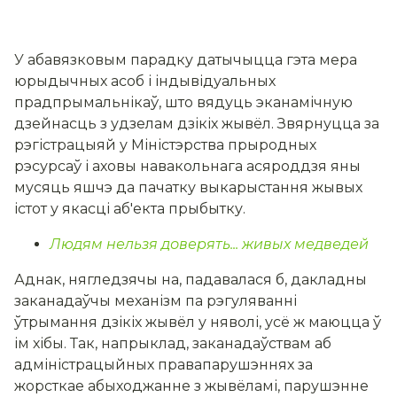
У абавязковым парадку датычыцца гэта мера
юрыдычных асоб і індывідуальных
прадпрымальнікаў, што вядуць эканамічную
дзейнасць з удзелам дзікіх жывёл. Звярнуцца за
рэгістрацыяй у Міністэрства прыродных
рэсурсаў і аховы навакольнага асяроддзя яны
мусяць яшчэ да пачатку выкарыстання жывых
істот у якасці аб'екта прыбытку.
Людям нельзя доверять... живых медведей
Аднак, нягледзячы на, падавалася б, дакладны
заканадаўчы механізм па рэгуляванні
ўтрымання дзікіх жывёл у няволі, усё ж маюцца ў
ім хібы. Так, напрыклад, заканадаўствам аб
адміністрацыйных правапарушэннях за
жорсткае абыходжанне з жывёламі, парушэнне