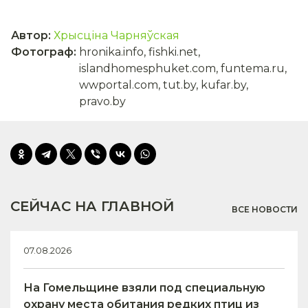
Автор
:
Хрысціна Чарняўская
Фотограф
:
hronika.info, fishki.net,
islandhomesphuket.com, funtema.ru,
wwportal.com, tut.by, kufar.by,
pravo.by
СЕЙЧАС НА ГЛАВНОЙ
ВСЕ НОВОСТИ
07.08.2026
На Гомельщине взяли под специальную
охрану места обитания редких птиц из