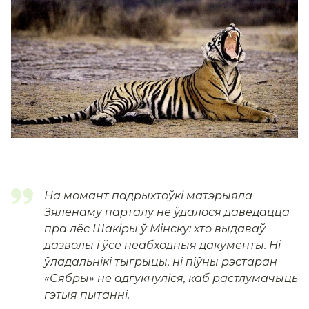
На момант падрыхтоўкі матэрыяла
Зялёнаму парталу не ўдалося даведацца
пра лёс Шакіры ў Мінску: хто выдаваў
дазволы і ўсе неабходныя дакументы. Ні
ўладальнікі тыгрыцы, ні піўны рэстаран
«Сябры» не адгукнуліся, каб растлумачыць
гэтыя пытанні.