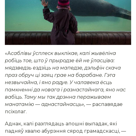
«А
саблівы ўсплеск выклікае, калі жывёліна
робіць тое, што ў прыродзе ёй не ўласціва:
мядзведзь ездзіць на мапедзе, дэльфін скача
праз обруч ці заяц грае на барабане. Гэта
незвычайна, і яно радуе. У чалавека ёсць
памкненні да новага і разнастайнага, яно нас
вабіць. Таму мы так дрэнна перажываем
манатамію — аднастайнасць», —
распавядае
псіхолаг.
Аднак, калі разглядаць апошні выпадак, які
падняў хвалю абурэння сярод грамадскасці,
—