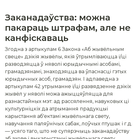
Заканадаўства: можна
пакараць штрафам, але не
канфіскаваць
Згодна з артыкулам 6 Закона «Аб жывёльным
свеце» дзікія жывёлы, якія ўтрымліваюцца і/ці
разводзяцца ў няволі юрыдычнымі асобамі,
грамадзянамі, знаходзяцца ва ўласнасці гэтых
юрыдычных асоб, грамадзян. І адпаведна з
артыкулам 42 утрыманне і/ці развядзенне дзікіх
жывёл у няволі можа ажыццяўляцца для
разнастайных мэт: ад рассялення, навуковых ці
культурніцкіх да атрымання прадукцыі
карыстання аб'ектамі жывёльнага свету,
навучання паляўнічых сабак, лоўчых птушак і г.д.
—
усяго таго, што не супярэчыць заканадаўству
аб ахове і выкарыстанні жывёльнага свету.