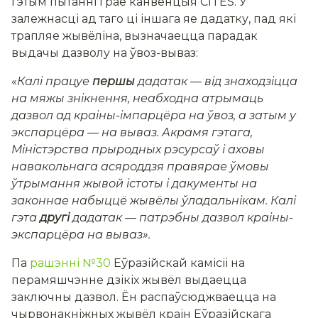
гэтым пытанні грае канвенцыя CITES. У
залежнасці ад таго ці іншага яе дадатку, пад які
трапляе жывёліна, вызначаецца парадак
выдачы дазволу на ўвоз-вываз:
«
Калі працуе
першы
дадатак — від знаходзіцца
на мяжы знікнення, неабходна атрымаць
дазвол ад краіны-імпарцёра на ўвоз, а затым у
экспарцёра — на вываз. Акрамя гэтага,
Міністэрства прыродных рэсурсаў і аховы
навакольнага асяроддзя правярае ўмовы
ўтрымання жывой істоты і дакументы на
законнае набыццё жывёлы ўладальнікам. Калі
гэта
другі
дадатак — патрэбны дазвол краіны-
экспарцёра на вываз».
Па
рашэнні №30
Еўразійскай камісіі на
перамяшчэнне дзікіх жывёл выдаецца
заключны дазвол. Ён распаўсюджваецца на
чырвонакніжных жывёл краін Еўразійскага