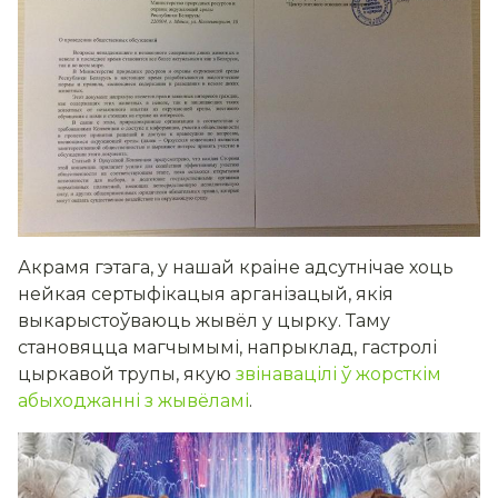
Акрамя гэтага, у нашай краіне адсутнічае хоць
нейкая сертыфікацыя арганізацый, якія
выкарыстоўваюць жывёл у цырку. Таму
становяцца магчымымі, напрыклад, гастролі
цыркавой трупы, якую
звінавацілі ў жорсткім
абыходжанні з жывёламі
.