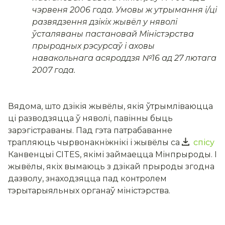
чэрвеня 2006 года. Умовы ж утрымання і/ці
развядзення дзікіх жывёл у няволі
ўсталяваны пастановай Міністэрства
прыродных рэсурсаў і аховы
навакольнага асяроддзя №16 ад 27 лютага
2007 года.
Вядома, што дзікія жывёлы, якія ўтрымліваюцца
ці разводзяцца ў няволі, павінны быць
зарэгістраваны. Пад гэта патрабаванне
трапляюць чырвонакніжнікі і жывёлы са
спісу
Канвенцыі CITES, якімі займаецца Мінпрыроды. І
жывёлы, якіх вымаюць з дзікай прыроды згодна
дазволу, знаходзяцца пад контролем
тэрытарыяльных органаў міністэрства.