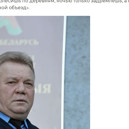
колесишь по деревням, ночью только задрем­лешь, а
ной объезд».