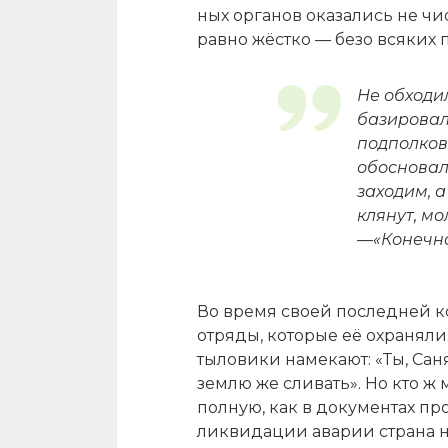
ных органов оказались не чис
рав­но жёстко — безо всяких
Не обходи
базировал
подполковн
обосновали
заходим, а
клянут, мо
—«Конечно»
Во время своей последней ко
отряды, которые её охраняли.
тыловики наме­кают: «Ты, Сан
землю же сли­вать». Но кто ж
полную, как в документах про
ликвидации аварии страна нич