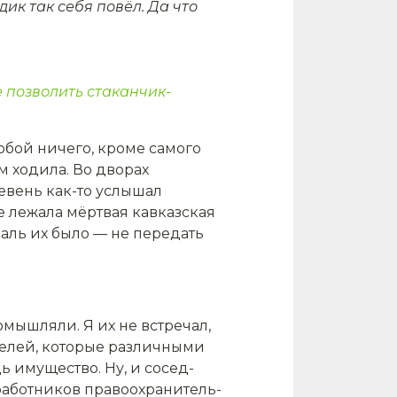
дик так себя повёл. Да что
е позволить стаканчик-
бой ничего, кроме само­го
м ходила. Во дворах
­вень как-то услышал
ле лежала мёртвая кавказская
Жаль их было — не передать
ышляли. Я их не встре­чал,
телей, которые различ­ными
 имущество. Ну, и сосед­
з работников правоохранитель­