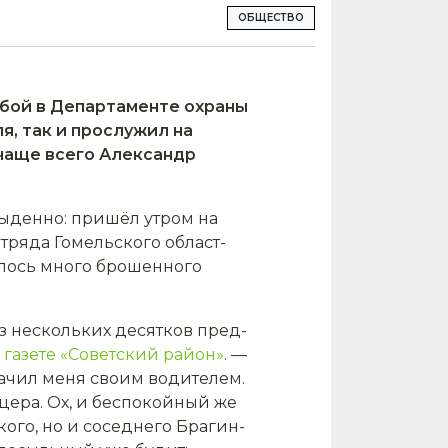
ОБЩЕСТВО
жбой в Департаменте охраны
я, так и прослужил на
 чаще всего Александр
обыденно: пришёл утром на
отряда Гомельского област­
алось много брошенного
из нескольких десятков пред­
газете «Советский район»
. —
чил меня своим водите­лем.
ицера. Ох, и беспокойный же
ого, но и соседнего Брагин­