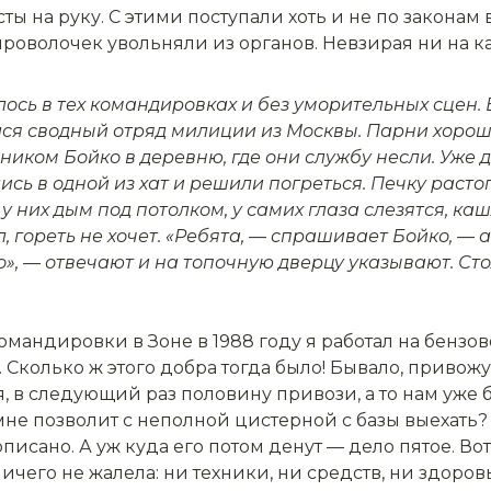
ты на руку. С этими поступали хоть и не по законам
 проволочек увольняли из органов. Невзирая ни на 
лось в тех командировках и без уморительных сцен. 
ся свод­ный отряд милиции из Москвы. Пар­ни хороши
иком Бойко в деревню, где они службу несли. Уже д
сь в одной из хат и решили погреться. Печку рас­т
 у них дым под потолком, у самих глаза слезятся, каш
л, гореть не хочет. «Ребя­та, — спрашивает Бойко, — 
, — отвечают и на топочную дверцу указывают. Столи
мандировки в Зоне в 1988 году я работал на бен­зов
 Сколько ж это­го добра тогда было! Бывало, привож
я, в следующий раз поло­вину привози, а то нам уже 
 мне позволит с непол­ной цистерной с базы выехать
писано. А уж куда его потом денут — дело пятое. Вот
его не жалела: ни техни­ки, ни средств, ни здоровь