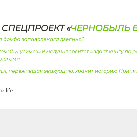
СПЕЦПРОЕКТ «
ЧЕРНОБЫЛЬ В
я бомба запаволенага дзеяння?
ом: Фукусимский медуниверситет издаст книгу по
ллегами
емья, пережившая эвакуацию, хранит историю Припя
2.life