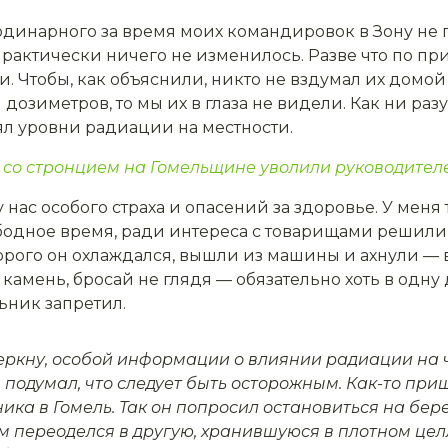
ди­нарного за время моих командировок в Зону не 
практиче­ски ничего не изменилось. Разве что по п
 Чтобы, как объяснили, никто не вздумал их домой з
дозиметров, то мы их в глаза не видели. Как ни раз
рял уровни радиации на местности.
 со стронцием на Гомельщине уволили руководител
 нас особого страха и опасений за здо­ровье. У меня 
­бодное время, ради интереса с товарищами решили с
орого он охлаждался, вышли из маши­ны и ахнули — в
камень, бросай не глядя — обязатель­но хоть в одну
ь­ник запретил.
черкну, особой информа­ции о влиянии радиации на 
 подумал, что следует быть осторожным. Как-то при
ика в Гомель. Так он попросил оста­новиться на бер
ам переоделся в другую, хранившуюся в плотном цел