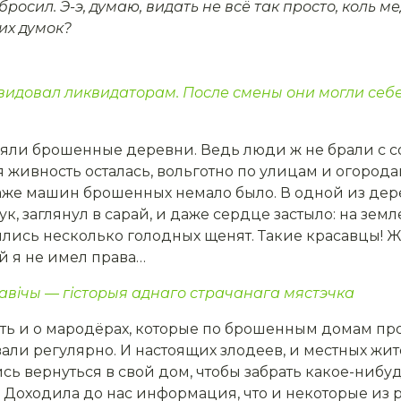
росил. Э-э, думаю, видать не всё так просто, коль ме
тих думок?
видо­вал ликвидаторам. После сме­ны они могли себ
яли брошенные деревни. Ведь люди ж не брали с со
жив­ность осталась, вольготно по улицам и огорода
аже машин брошен­ных немало было. В одной из дере
к, заглянул в сарай, и даже сердце застыло: на зем
ились несколько голодных щенят. Такие красавцы! 
ой я не имел права…
авічы — гісторыя аднаго страчанага мястэчка
ь и о мародёрах, которые по брошенным домам пром
ва­ли регулярно. И настоящих злодеев, и местных жи
 вернуться в свой дом, чтобы забрать какое-нибудь
о. Доходи­ла до нас информация, что и некото­рые и