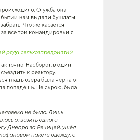
происходило. Служба она
рибытии нам выдали бушлаты
абрать. Что же касается
у за все три командировки я
ей ряда сельхозпредриятий
так точно. Наоборот, в один
ъездить к реакто­ру.
ся гладь озера была черна от
 да попадёшь. Не скрою, была
человека не было. Лишь
шлось отвозить одного
егу Днепра за Речи­цей, ушёл
­лофановом пакете одежду, а