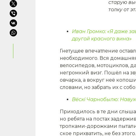
старую выб
толку от э
Иван Громко: «Я даже за
другой красного вина»
Гнетущее впечатление оставл
необходимого. Вся домашняя 
велосипе­дов, мотоциклов, д
негромкий визг. Пошёл на зву
овчарка, а вокруг неё копош
словами, но забрать их с соб
Вёскі Чарнобылю: Навух
Приходилось в те дни слышат
но ребята на постах задержи
тропками-дорожками пытались
ское прихватить, не без этог