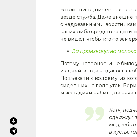
В принципе, ничего экстраор
везде служба. Даже внешне 
с над­резанными воротниками.
каких-либо средств защиты и 
не видел, что­бы кто-то заме
За производство молока
Потому, наверное, и не было у
из дней, когда выдалось сво
Подъехали к водоёму, из кот
сидевших на воде уток. Бери 
мысль дичи набить, да начал
Хотя, под
однажды я
медработ­н
в кусты, т