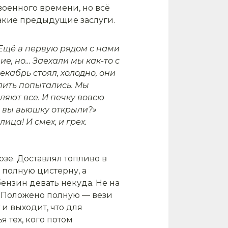
 военного времени, но всё
какие предыдущие заслуги.
Ещё в пер­вую рядом с нами
е, но… Заехали мы как-то с
екабрь стоял, холодно, они
опить попытались. Мы
ляют все. И печку вов­сю
а вы вьюш­ку открыли?»
­ца! И смех, и грех.
озе. Доставлял топливо в
у полную цистерну, а
бензин девать некуда. Не на
? Поло­жено полную — вези
 и выходит, что для
я тех, кого потом