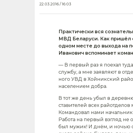
22.03.2016 / 16:03
Практически вся сознатель
МВД Беларуси. Как пришёл с
одном месте до выхода на п
Ивано­вич вспоминает коман
— В первый раз я поехал туда
службу, а мне заявляют в отд
ного УВД в Хойникский район
населе­нием добра.
В тот же день убыл в деревню
ставителей всех райотделов
Командовал нами начальник 
Работа на первый взгляд не 
был мужик! И днём, и ночью 