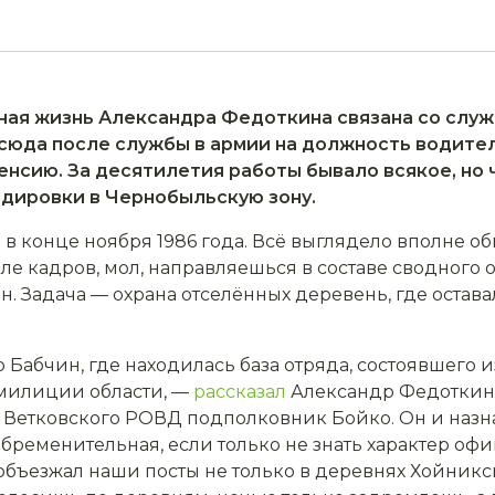
ная жизнь Александра Федоткина связа­на со слу
юда после службы в армии на должность водите­л
енсию. За десятилетия работы бывало вся­кое, но
дировки в Чер­нобыльскую зону.
 в кон­це ноября 1986 года. Всё выгляде­ло вполне 
еле кадров, мол, направляешься в составе сводного 
. Зада­ча — охрана отселённых деревень, где остав
 Баб­чин, где находилась база отряда, состо­явшего 
 милиции области, —
рассказал
Александр Федоткин
Ветковского РОВД подполковник Бой­ко. Он и назна
обре­менительная, если только не знать характер оф
объез­жал наши посты не только в деревнях Хойникск