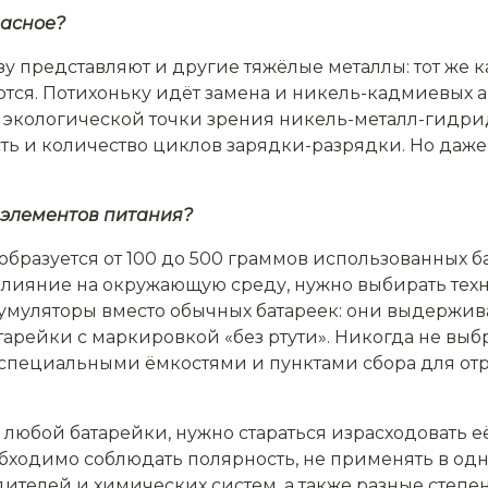
пасное?
зу представляют и другие тяжёлые металлы: тот же к
ются. Потихоньку идёт замена и никель-кадмиевых 
 экологической точки зрения никель-металл-гидри
ь и количество циклов зарядки-разрядки. Но даже 
 элементов питания?
бразуется от 100 до 500 граммов использованных б
лияние на окружающую среду, нужно выбирать техни
умуляторы вместо обычных батареек: они выдерживаю
тарейки с маркировкой «без ртути». Никогда не выб
 специальными ёмкостями и пунктами сбора для от
 любой батарейки, нужно стараться израсходовать 
бходимо соблюдать полярность, не применять в од
телей и химических систем, а также разные степени