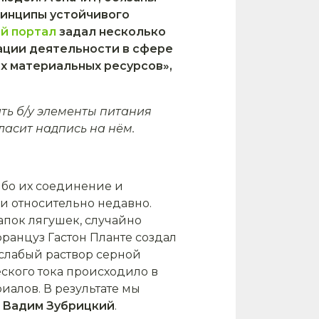
ринципы устойчивого
й портал
задал несколько
ации деятельности в сфере
х материальных ресурсов»,
ть б/у элементы питания
ласит надпись на нём.
ибо их соединение и
и относительно недавно.
апок лягушек, случайно
ранцуз Гастон Планте создал
 слабый раствор серной
ского тока происходило в
алов. В результате мы
а
Вадим Зубрицкий
.