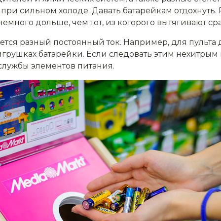
и при сильном холоде. Давать батарейкам отдохнуть
емного дольше, чем тот, из которого вытягивают сра
яется разный постоянный ток. Например, для пульт
игрушках батарейки. Если следовать этим нехитрым
службы элементов питания.