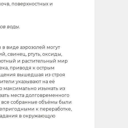
очв, поверхностных и
ов воды.
ы в виде аэрозолей могут
й, свинец, ртуть, оксиды,
ивотный и растительный мир
ека, приводя к острым
ращения вышедшая из строя
ители указывают на её
но максимально изымать из
овать места долговременного
ы все собранные объёмы были
 непригодными к переработке,
опадания в окружающую