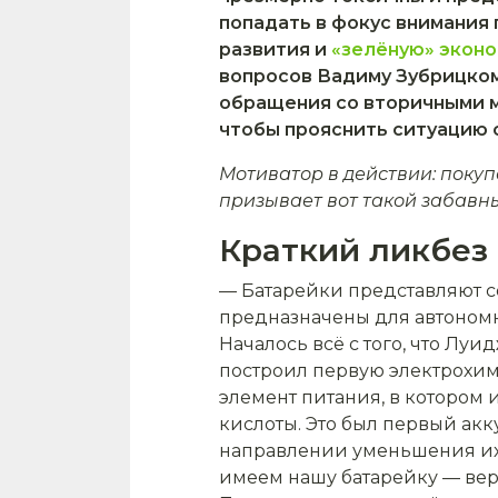
попадать в фокус внимания
развития и
«зелёную» экон
вопросов Вадиму Зубрицком
обращения со вторичными м
чтобы прояснить ситуацию 
Мотиватор в действии: поку
призывает вот такой забавны
Краткий ликбез
— Батарейки представляют с
предназначены для автономн
Началось всё с того, что Лу
построил первую электрохим
элемент питания, в котором 
кислоты. Это был первый ак
направлении уменьшения их 
имеем нашу батарейку — вер