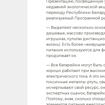
Презентацию, посвящённую у
недавней экологической акц
переходу Республики Белар
реализуемый Программой ра
— Выделяют несколько основ
дешёвые, массово производят
игрушках, пультах дистанци
жизнь). Есть более «живущи
питания используются для ф
продолжает он.
— Все батарейки могут быть 
хорошо работают при высоки
электрического тока. А это 
токсичные металлы: ртуть, с
исчерпывают свой ресурс, он
экспертных оценок, батарейк
Поэтому, зная, сколько отход
элементов питания ежегодно