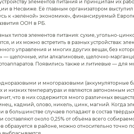
стройству элементов питания и принципам их рабо
ии в Несвиже. Её главным организатором выступил
усь к «зелёной» экономике», финансируемый Евро
звития ООН в РБ.
ных типов элементов питания: сухие, угольно-цинк
ся, и их можно встретить в разных устройствах: эле
онного управления и многих других вещах, без кот
е» — щелочные, или алкалиновые, щелочно-марганц
отоаппаратов. Появились также и литиевые — для м
одноразовыми и многоразовыми (аккумуляторные бат
х и низких температурах и являются автономным и
значит, что в них содержится много различных вещес
винец, кадмий, олово, никель, цинк, магний. Когда 
и в большинстве случаев попадают в состав твёрдых
и составляют около 0,25% от объёма всего собираем
ов образуется в районе, можно относительно точно п
 выбрасывается.