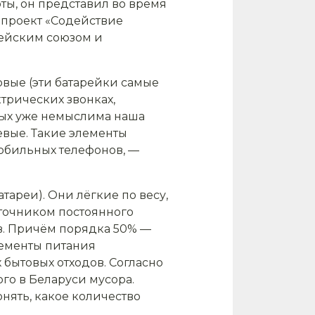
ты, он представил во время
 проект «Содействие
пейским союзом и
овые (эти батарейки самые
ктрических звонках,
орых уже немыслима наша
евые. Такие элементы
обильных телефонов, —
ареи). Они лёгкие по весу,
сточником постоянного
тв. Причём порядка 50% —
элементы питания
 бытовых отходов. Согласно
ого в Беларуси мусора.
онять, какое количество