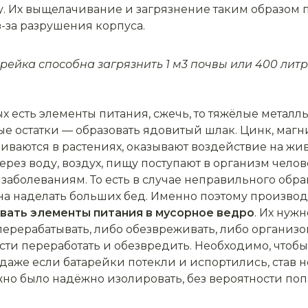
. Их выщелачивание и загрязнение таким образом п
-за разрушения корпуса.
рейка способна загрязнить 1 м3 почвы или 400 литр
ых есть элементы питания, сжечь, то тяжёлые металл
ые остатки — образовать ядовитый шлак. Цинк, магни
иваются в растениях, оказывают воздействие на ж
рез воду, воздух, пищу поступают в организм челов
заболеваниям. То есть в случае неправильного об
на наделать больших бед. Именно поэтому производ
вать элементы питания в мусорное ведро
. Их нуж
перерабатывать, либо обезвреживать, либо организ
ости переработать и обезвредить. Необходимо, чтоб
 даже если батарейки потекли и испортились, став
но было надёжно изолировать, без вероятности п