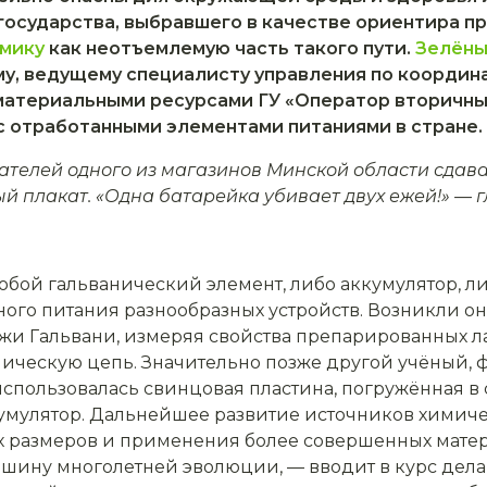
 государства, выбравшего в качестве ориентира п
омику
как неотъемлемую часть такого пути.
Зелёны
у, ведущему специалисту управления по координ
атериальными ресурсами ГУ «Оператор вторичны
с отработанными элементами питаниями в стране.
пателей одного из магазинов Минской области сдава
й плакат. «Одна батарейка убивает двух ежей!» — г
обой гальванический элемент, либо аккумулятор, л
ого питания разнообразных устройств. Возникли он
иджи Гальвани, измеряя свойства препарированных л
ическую цепь. Значительно позже другой учёный, ф
использовалась свинцовая пластина, погружённая в
кумулятор. Дальнейшее развитие источников химиче
размеров и применения более совершенных матери
шину многолетней эволюции, — вводит в курс дел