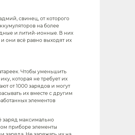
адмий, свинец, от которого
аккумуляторов на более
дные и литий-ионные. В них
и они всё равно выходят их
атареек. Чтобы уменьшить
ку, которая не требует их
т от 1000 зарядов и могут
расывать их вместе с другим
работанных элементов
её заряд максимально
ном приборе элементы
 заряда. Не заряжать их на